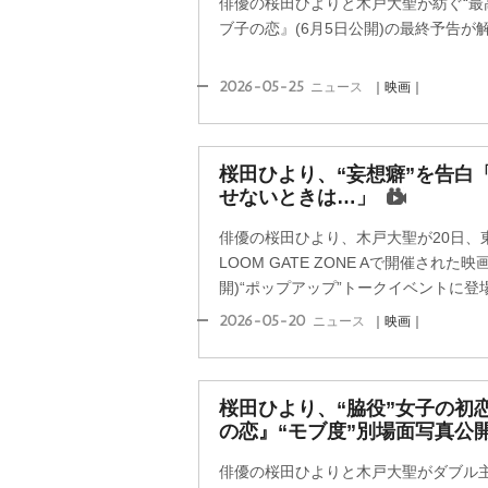
俳優の桜田ひよりと木戸大聖が紡ぐ“最
ブ子の恋』(6月5日公開)の最終予告が
2026-05-25
ニュース
｜映画｜
桜田ひより、“妄想癖”を告白
せないときは…」
俳優の桜田ひより、木戸大聖が20日、東京・Shi
LOOM GATE ZONE Aで開催された
開)“ポップアップ”トークイベントに登
2026-05-20
ニュース
｜映画｜
桜田ひより、“脇役”女子の初
の恋』“モブ度”別場面写真公
俳優の桜田ひよりと木戸大聖がダブル主