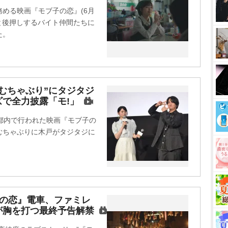
t
める映画『モブ子の恋』(6月
e
と後押しするバイト仲間たちに
た。
むちゃぶり”にタジタジ
で全力披露「モ!」
都内で行われた映画『モブ子の
むちゃぶりに木戸がタジタジに
子の恋』電車、ファミレ
が胸を打つ最終予告解禁