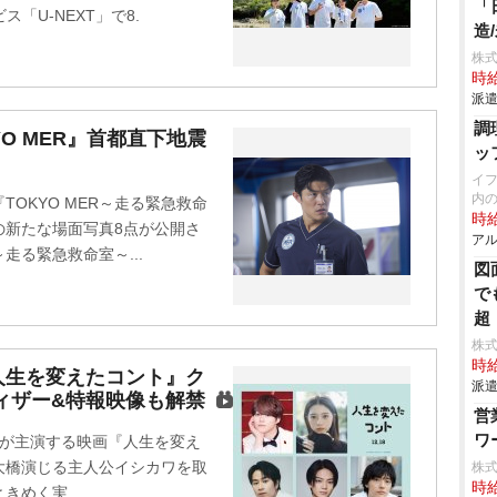
「
「U-NEXT」で8.
造
株
時給
派遣
調
O MER』首都直下地震
ッ
イ
内
OKYO MER～走る緊急救命
時給
公開)の新たな場面写真8点が公開さ
アル
走る緊急救命室～...
図
で
超
株
時給
人生を変えたコント』ク
派遣
ィザー&特報映像も解禁
営
ワ
也が主演する映画『人生を変え
、大橋演じる主人公イシカワを取
株
時給
めく実...