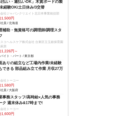
日払い・週払いOK」木質ボードの製
/未経験OK/土日休み/3交替
式会社ジャパンクリエイト北日本事業統括部
1,500円
社員 / 北海道
理補助・無資格可の調理師/調理スタ
フ
フスコヘルスケア株式会社 台東区立玉姫保育園
の厨房
1,226円～
バイト・パート / 東京都
面ありの組立など工場内作業/未経験
もできる 部品組み立て作業 月収27万
式会社トーコー
1,580円
社員 / 大阪府
業事務スタッフ/高時給×人気の事務
ーク 週末休み&17時まで!
式会社トーコー
1,600円