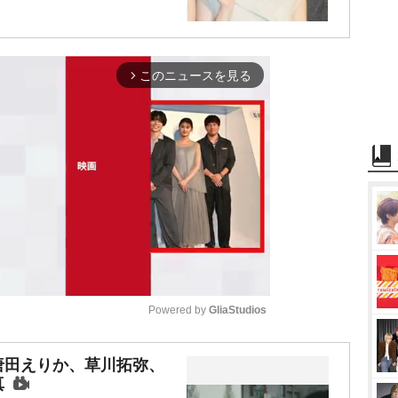
このニュースを見る
arrow_forward_ios
Powered by 
GliaStudios
M
唐田えりか、草川拓弥、
真
u