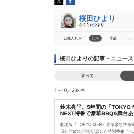
桜田ひより
さくらだひより
芸能人TOP
記事
作品
ラン
桜田ひよりの記事・ニュース
すべて
1～10／289
件
鈴木亮平、5年間の『TOKYO 
NEXT特番で豪華BBQ&舞台
劇場版『TOKYO MER～走る緊急救命室～CA
日公開)の公開を記念した特別番組『TOK