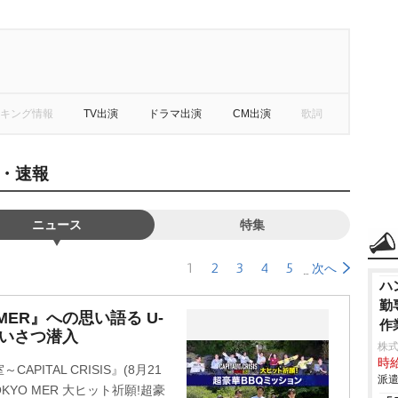
キング情報
TV出演
ドラマ出演
CM出演
歌詞
・速報
ニュース
特集
1
2
3
4
5
次へ
ハ
勤
MER』への思い語る U-
作
あいさつ潜入
株
時給
PITAL CRISIS』(8月21
派遣
YO MER 大ヒット祈願!超豪