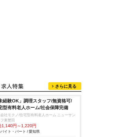
さらに見る
未経験OK」調理スタッフ/無資格可/
宅型有料老人ホーム/社会保障完備
会社モクノ/住宅型有料老人ホーム ニューサン
イフ東蟹田
1,140円～1,220円
バイト・パート / 愛知県