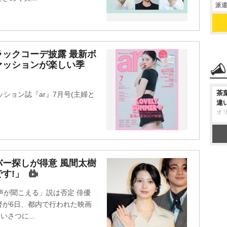
派遣
ックコーデ披露 最新ボ
ァッションが楽しい季
茶
ション誌『ar』7月号(主婦と
違
オ
ー探しが得意 風間太樹
す!」
声が聞こえる」説は否定 俳優
督が6日、都内で行われた映画
さつに...