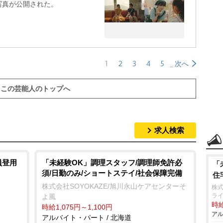
写真が公開された。
1
2
3
4
5
次へ
この芸能人のトップへ
求人検索
員登用
「未経験OK」調理スタッフ/調理師免許必
「
須/日勤のみ/ショートステイ/社会保障完備
住
株式会社SOYOKAZE/旭川永山ケアセンターそ
株式
ラ
よ風
時給
時給1,075円～1,100円
アル
アルバイト・パート / 北海道