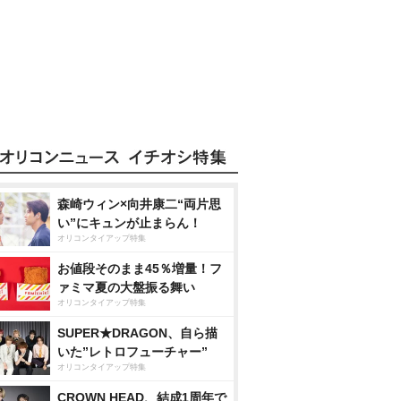
森崎ウィン×向井康二“両片思
い”にキュンが止まらん！
オリコンタイアップ特集
お値段そのまま45％増量！フ
ァミマ夏の大盤振る舞い
オリコンタイアップ特集
SUPER★DRAGON、自ら描
いた”レトロフューチャー”
オリコンタイアップ特集
CROWN HEAD、結成1周年で