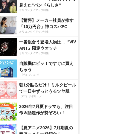
見えた”バンドらしさ”
オリコンタイアップ特集
【驚愕】メーカー社員が推す
「10万円台」神コスパPC
オリコンタイアップ特集
一番似合う登場人物は…『VIV
ANT』限定ウオッチ
オリコンタイアップ特集
自販機にピッ！ですぐに買え
ちゃう
（PR）ジハンピ
朝1分貼るだけ！ミルクピール
で一日中ずっとうるツヤ肌
（PR）サボリーノ
2026年7月夏ドラマも、注目
作＆話題作が勢ぞろい！
【夏アニメ2026】7月期夏の