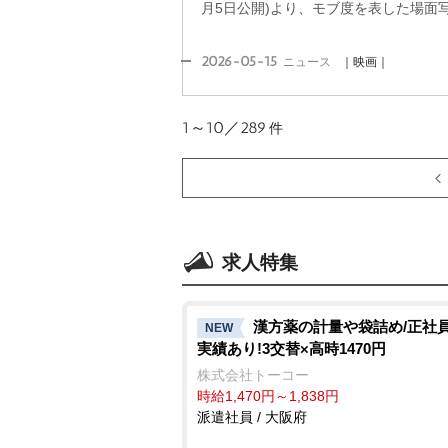
月5日公開)より、モブ度を表した場面
2026-05-15
ニュース
｜映画｜
1～10／289
件
求人特集
漢方薬の計量や袋詰め/正社
NEW
実績あり!3交替×高時1470円
株式会社トーコー
時給1,470円～1,838円
派遣社員 / 大阪府