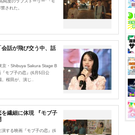
高純度のラブストーリー”『モ
解禁された。
「会話が飛び交う中、話
buya Sakura Stage B
映画『モブ子の恋』(6月5日公
場。桜田が、演じ..
恋を繊細に体現 『モブ子
開
演する映画『モブ子の恋』(6