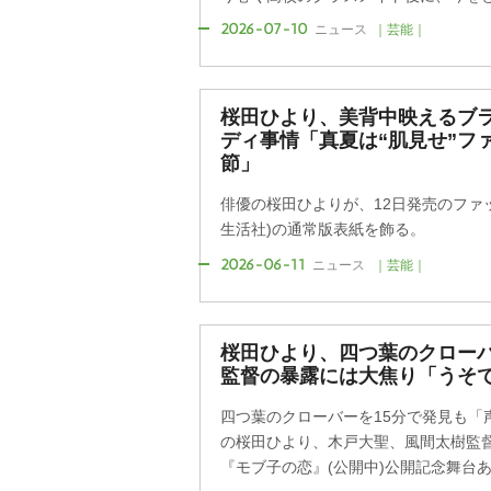
2026-07-10
ニュース
｜芸能｜
桜田ひより、美背中映えるブラ
ディ事情「真夏は“肌見せ”フ
節」
俳優の桜田ひよりが、12日発売のファッ
生活社)の通常版表紙を飾る。
2026-06-11
ニュース
｜芸能｜
桜田ひより、四つ葉のクローバ
監督の暴露には大焦り「うそで
四つ葉のクローバーを15分で発見も「
の桜田ひより、木戸大聖、風間太樹監
『モブ子の恋』(公開中)公開記念舞台あい