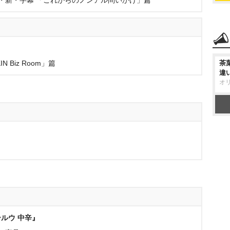
・新・字幕 「これからのノンアル問いかけ」篇
IN Biz Room」篇
茶
違
オ
ルウ 中辛』