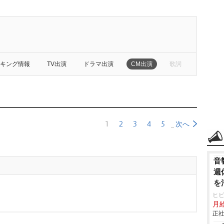
キング情報
TV出演
ドラマ出演
CM出演
歌詞
1
2
3
4
5
次へ
音
週
を
ヒ
月
正社