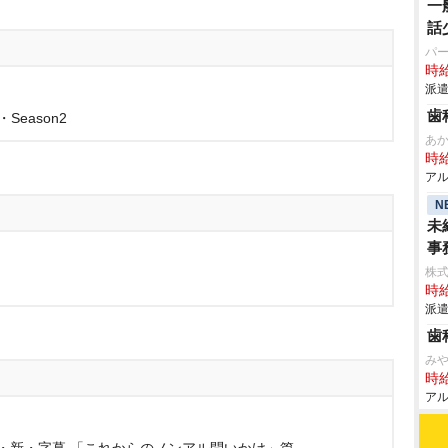
一
話
パ
時給
派遣
歯
・Season2
あ
時給
アル
N
未
事
株
時給
派遣
歯
み
時給
アル
』