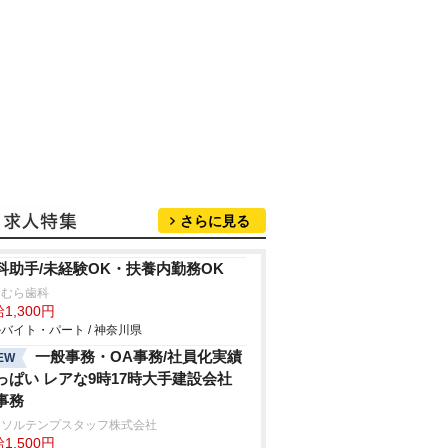
さらに見る
科助手/未経験OK・扶養内勤務OK
りむら歯科
1,300円
バイト・パート / 神奈川県
一般事務・OA事務/社員化実績
EW
っぱい レアな9時17時大手建設会社
事務
ーソルテンプスタッフ株式会社
1,500円