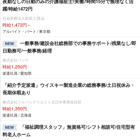
夜勤なしの日勤のみの介護福祉士!実働7時間15分で無理なく活
躍/時給1472円
社会医療法人財団 仁医会
時給1,472円～
アルバイト・パート / 東京都
一般事務/建設会社総務部での事務サポート/残業なし/即
NEW
日勤務可/一般事務/経理
株式会社パソナ
時給1,250円
派遣社員 / 愛知県
「紹介予定派遣」ウイスキー製造企業の総務事務/土日祝休み・
長期休暇あり
株式会社ジャパンクリエイト北日本事業統括部
時給1,350円
派遣社員 / 北海道
「福祉調理スタッフ」無資格可/シフト相談可/住宅型有
NEW
料老人ホーム