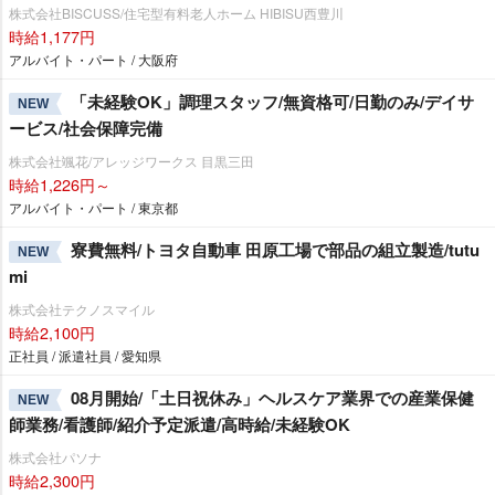
株式会社BISCUSS/住宅型有料老人ホーム HIBISU西豊川
時給1,177円
アルバイト・パート / 大阪府
「未経験OK」調理スタッフ/無資格可/日勤のみ/デイサ
NEW
ービス/社会保障完備
株式会社颯花/アレッジワークス 目黒三田
時給1,226円～
アルバイト・パート / 東京都
寮費無料/トヨタ自動車 田原工場で部品の組立製造/tutu
NEW
mi
株式会社テクノスマイル
時給2,100円
正社員 / 派遣社員 / 愛知県
08月開始/「土日祝休み」ヘルスケア業界での産業保健
NEW
師業務/看護師/紹介予定派遣/高時給/未経験OK
株式会社パソナ
時給2,300円