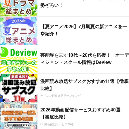
勢ぞろい！
【夏アニメ2026】7月期夏の新アニメを一
挙紹介！
芸能界を志す10代～20代を応援！ オーデ
ィション・スクール情報はDeview
漫画読み放題サブスクおすすめ11選【徹底
比較】
オリコン顧客満足度ランキング
2026年動画配信サービスおすすめ40選
【徹底比較】
CS動画配信サービス20選