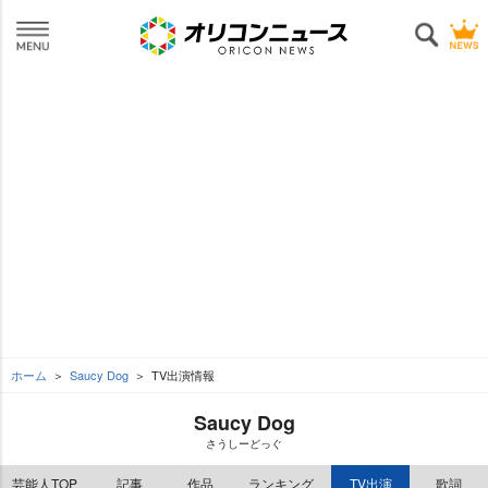
ホーム
Saucy Dog
TV出演情報
Saucy Dog
さうしーどっぐ
芸能人TOP
記事
作品
ランキング
TV出演
歌詞