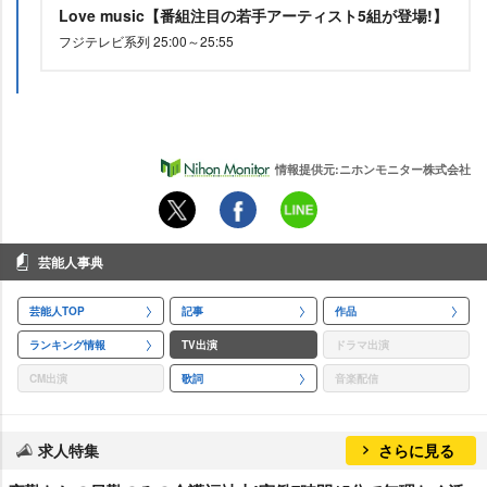
Love music【番組注目の若手アーティスト5組が登場!】
フジテレビ系列 25:00～25:55
情報提供元:ニホンモニター株式会社
芸能人事典
芸能人TOP
記事
作品
ランキング情報
TV出演
ドラマ出演
CM出演
歌詞
音楽配信
求人特集
さらに見る