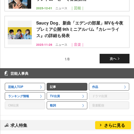
｜芸能｜
2025-12-01
ニュース
Saucy Dog、新曲「エデンの部屋」MVを今夜
プレミア公開 9thミニアルバム『カレーライ
ス』の詳細も発表
｜音楽｜
2025-11-26
ニュース
1/8
次へ
芸能人事典
芸能人TOP
記事
作品
ランキング情報
TV出演
ドラマ出演
CM出演
歌詞
音楽配信
求人特集
さらに見る