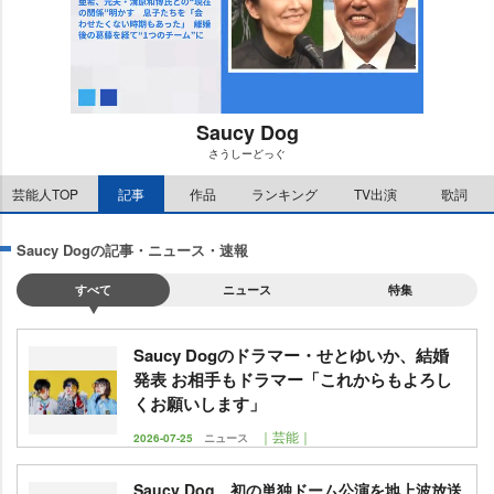
Saucy Dog
さうしーどっぐ
M
芸能人TOP
記事
作品
ランキング
TV出演
歌詞
u
t
e
Saucy Dogの記事・ニュース・速報
すべて
ニュース
特集
Saucy Dogのドラマー・せとゆいか、結婚
発表 お相手もドラマー「これからもよろし
くお願いします」
｜芸能｜
2026-07-25
ニュース
Saucy Dog、初の単独ドーム公演を地上波放送