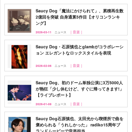
Saucy Dog「魔法にかけられて」、累積再生数
2億回を突破 自身通算5作目【オリコンランキ
ング】
｜音楽｜
2026-03-11
ニュース
Saucy Dog・石原慎也とglambがコラボレーシ
ョン エレガントなロックスタイルを表現
｜音楽｜
2026-02-06
ニュース
Saucy Dog、初のドーム単独公演に3万5000人
が熱狂「少し休むけど、すぐに帰ってきます!」
【ライブレポート】
｜音楽｜
2026-01-08
ニュース
Saucy Dog石原慎也、太田光から喫煙所で曲を
褒められる「うれしかった」 radiko15周年ブ
ランドムービーで音楽担当