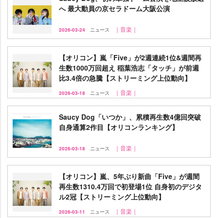
へ 最大動員の京セラドーム大阪公演
｜音楽｜
2026-03-24
ニュース
【オリコン】嵐「Five」が2週連続1位&週間再
生数1000万回超え 稲葉浩志「タッチ」が前週
比3.4倍の急騰【ストリーミング上位動向】
｜音楽｜
2026-03-18
ニュース
Saucy Dog「いつか」、累積再生数4億回突破
自身通算2作目【オリコンランキング】
｜音楽｜
2026-03-18
ニュース
【オリコン】嵐、5年ぶり新曲「Five」が週間
再生数1310.4万回で初登場1位 自身初のデジタ
ル2冠【ストリーミング上位動向】
｜音楽｜
2026-03-11
ニュース