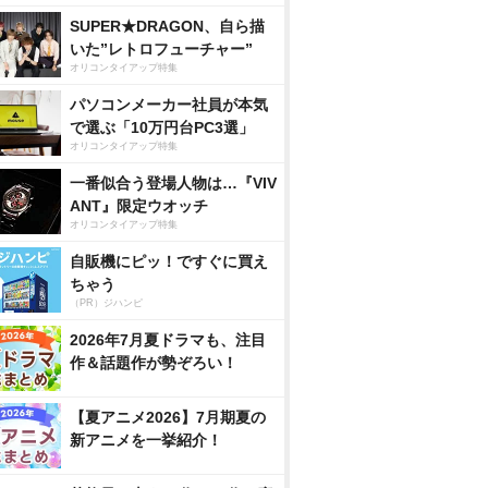
SUPER★DRAGON、自ら描
いた”レトロフューチャー”
オリコンタイアップ特集
パソコンメーカー社員が本気
で選ぶ「10万円台PC3選」
オリコンタイアップ特集
一番似合う登場人物は…『VIV
ANT』限定ウオッチ
オリコンタイアップ特集
自販機にピッ！ですぐに買え
ちゃう
（PR）ジハンピ
2026年7月夏ドラマも、注目
作＆話題作が勢ぞろい！
【夏アニメ2026】7月期夏の
新アニメを一挙紹介！