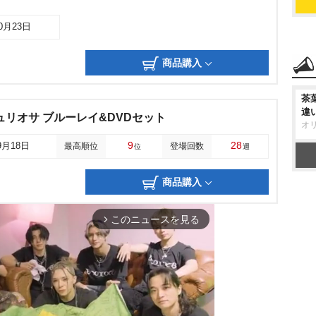
10月23日
商品購入
茶
違
ュリオサ ブルーレイ&DVDセット
オ
9
28
9月18日
最高順位
登場回数
位
週
商品購入
このニュースを見る
arrow_forward_ios