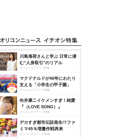
川島海荷さんと学ぶ 日常に潜
む“人身取引”のリアル
オリコンタイアップ特集
マクドナルドが40年にわたり
支える「小学生の甲子園」
オリコンタイアップ特集
向井康二イケメンすぎ！純愛
『（LOVE SONG）』
オリコンタイアップ特集
デカすぎ都市伝説発生!?ファ
ミマ45％増量作戦再来
オリコンタイアップ特集