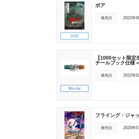
ボア
発売日
2022年
DVD
【1000セット限
チールブック仕様＜4
発売日
2022年
Blu-ray
フライング・ジャ
発売日
2020年