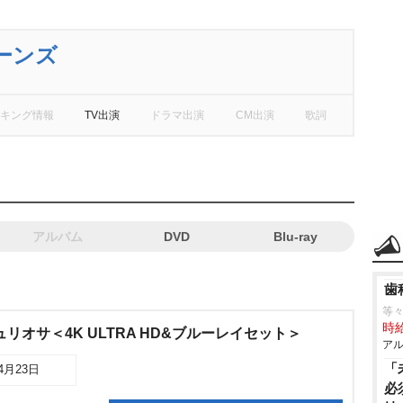
ーンズ
キング情報
TV出演
ドラマ出演
CM出演
歌詞
アルバム
DVD
Blu-ray
歯
等々
時給
リオサ＜4K ULTRA HD&ブルーレイセット＞
アル
「
04月23日
必