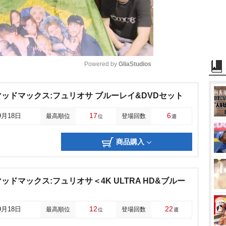
Powered by 
GliaStudios
M
ッドマックス:フュリオサ ブルーレイ&DVDセット
u
17
6
9月18日
最高順位
登場回数
位
週
t
e
商品購入
ドマックス:フュリオサ＜4K ULTRA HD&ブルー
12
22
9月18日
最高順位
登場回数
位
週