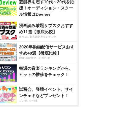
芸能界を志す10代～20代を応
援！オーディション・スクー
ル情報はDeview
漫画読み放題サブスクおすす
め11選【徹底比較】
オリコン顧客満足度ランキング
2026年動画配信サービスおす
すめ40選【徹底比較】
CS動画配信サービス20選
毎週の音楽ランキングから、
ヒットの推移をチェック！
試写会、登壇イベント、サイ
ンチェキなどプレゼント！
プレゼント特集