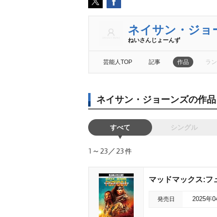
ネイサン・ジョ
ねいさんじょーんず
芸能人TOP
記事
作品
ラン
ネイサン・ジョーンズの作品
すべて
シングル
1～23／23
件
マッドマックス:フュ
発売日
2025年