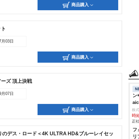
商品購入
ット
07月03日
商品購入
ーズ 頂上決戦
N
09月07日
ン
aic
商品購入
株
時給
正社
フ
のデス・ロード＜4K ULTRA HD&ブルーレイセッ
リ