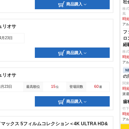
社
商品購入
株式
風
時給
アル
ュリオサ
フ
ロ
04月23日
経
株
商品購入
時給
アル
N
ュリオサ
の
関
15
60
4月23日
最高順位
登場回数
位
週
時給
派遣
商品購入
歯
竹
時給
アル
ックス 5フィルムコレクション＜4K ULTRA HD&
＞