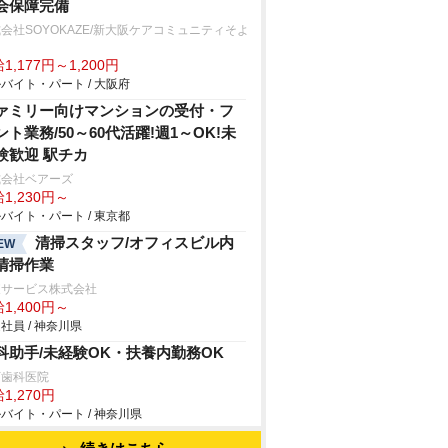
会保障完備
会社SOYOKAZE/新大阪ケアコミュニティそよ
1,177円～1,200円
バイト・パート / 大阪府
ァミリー向けマンションの受付・フ
ント業務/50～60代活躍!週1～OK!未
験歓迎 駅チカ
式会社ベアーズ
1,230円～
バイト・パート / 東京都
清掃スタッフ/オフィスビル内
EW
清掃作業
東サービス株式会社
1,400円～
社員 / 神奈川県
科助手/未経験OK・扶養内勤務OK
下歯科医院
1,270円
バイト・パート / 神奈川県