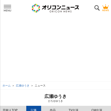
ホーム
広瀬ゆうき
ニュース
広瀬ゆうき
ひろせゆうき
芸能人TOP
記事
作品
TV出演
CM出演