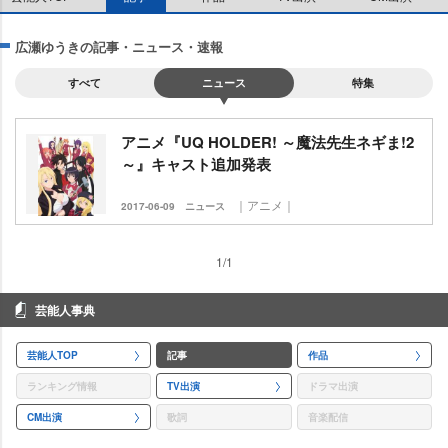
広瀬ゆうきの記事・ニュース・速報
すべて
ニュース
特集
アニメ『UQ HOLDER! ～魔法先生ネギま!2
～』キャスト追加発表
｜アニメ｜
2017-06-09
ニュース
1/1
芸能人事典
芸能人TOP
記事
作品
ランキング情報
TV出演
ドラマ出演
CM出演
歌詞
音楽配信