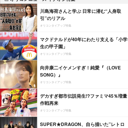
川島海荷さんと学ぶ 日常に潜む“人身取
引”のリアル
オリコンタイアップ特集
マクドナルドが40年にわたり支える「小学
生の甲子園」
オリコンタイアップ特集
向井康二イケメンすぎ！純愛『（LOVE
SONG）』
オリコンタイアップ特集
デカすぎ都市伝説発生!?ファミマ45％増量
作戦再来
オリコンタイアップ特集
SUPER★DRAGON、自ら描いた”レトロ