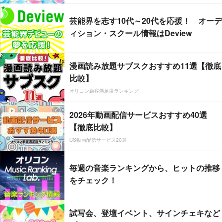
芸能界を志す10代～20代を応援！ オーデ
ィション・スクール情報はDeview
漫画読み放題サブスクおすすめ11選【徹底
比較】
オリコン顧客満足度ランキング
2026年動画配信サービスおすすめ40選
【徹底比較】
CS動画配信サービス20選
毎週の音楽ランキングから、ヒットの推移
をチェック！
試写会、登壇イベント、サインチェキなど