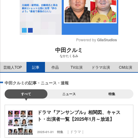
Powered by 
GliaStudios
中田クルミ
M
なかたくるみ
u
t
芸能人TOP
記事
作品
TV出演
ドラマ出演
CM出演
e
中田クルミの記事・ニュース・速報
すべて
ニュース
特集
ドラマ『アンサンブル』相関図、キャス
ト・出演者一覧【2025年1月～放送】
｜ドラマ｜
2025-01-31
特集