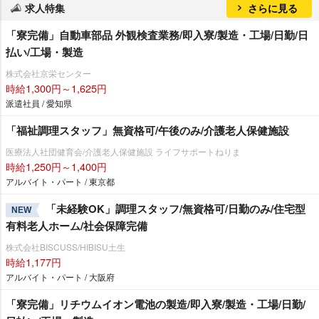
求人特集
さらに見る
「寮完備」自動車部品 外観検査業務/即入寮/製造・工場/日勤/日
払い/工場・製造
株式会社京栄センター
時給1,300円～1,625円
派遣社員 / 愛知県
「福祉調理スタッフ」無資格可/午後のみ/介護老人保健施設
医療法人社団健育会/介護老人保健施設 ライフサポートねりま
時給1,250円～1,400円
アルバイト・パート / 東京都
「未経験OK」調理スタッフ/無資格可/日勤のみ/住宅型
NEW
有料老人ホーム/社会保障完備
株式会社BISCUSS/HIBISU土生
時給1,177円
アルバイト・パート / 大阪府
「寮完備」リチウムイオン電池の製造/即入寮/製造・工場/日勤/