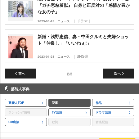
『ガチ恋粘着獣』 自身と正反対の「感情が豊か
な女の子」
｜ドラマ｜
2023-03-15
ニュース
新婚・浅野忠信、妻・中田クルミと夫婦ショッ
ト「仲良し」「いいねぇ!」
｜SNS発｜
2023-01-23
ニュース
前へ
2/3
次へ
芸能人事典
芸能人TOP
記事
作品
ランキング情報
TV出演
ドラマ出演
CM出演
歌詞
音楽配信