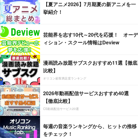
【夏アニメ2026】7月期夏の新アニメを一
挙紹介！
芸能界を志す10代～20代を応援！ オーデ
ィション・スクール情報はDeview
漫画読み放題サブスクおすすめ11選【徹底
比較】
オリコン顧客満足度ランキング
2026年動画配信サービスおすすめ40選
【徹底比較】
CS動画配信サービス20選
毎週の音楽ランキングから、ヒットの推移
をチェック！