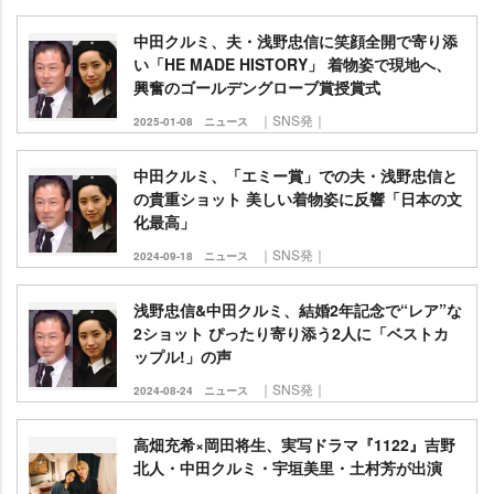
中田クルミ、夫・浅野忠信に笑顔全開で寄り添
い「HE MADE HISTORY」 着物姿で現地へ、
興奮のゴールデングローブ賞授賞式
｜SNS発｜
2025-01-08
ニュース
中田クルミ、「エミー賞」での夫・浅野忠信と
の貴重ショット 美しい着物姿に反響「日本の文
化最高」
｜SNS発｜
2024-09-18
ニュース
浅野忠信&中田クルミ、結婚2年記念で“レア”な
2ショット ぴったり寄り添う2人に「ベストカ
ップル!」の声
｜SNS発｜
2024-08-24
ニュース
高畑充希×岡田将生、実写ドラマ『1122』吉野
北人・中田クルミ・宇垣美里・土村芳が出演