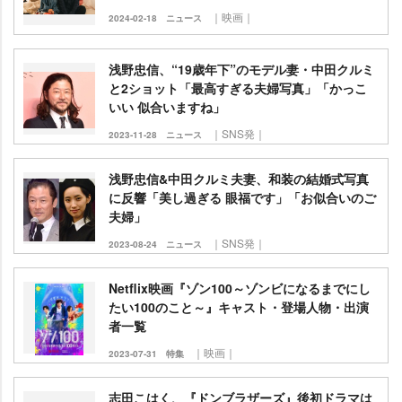
｜映画｜
2024-02-18
ニュース
浅野忠信、“19歳年下”のモデル妻・中田クルミ
と2ショット「最高すぎる夫婦写真」「かっこ
いい 似合いますね」
｜SNS発｜
2023-11-28
ニュース
浅野忠信&中田クルミ夫妻、和装の結婚式写真
に反響「美し過ぎる 眼福です」「お似合いのご
夫婦」
｜SNS発｜
2023-08-24
ニュース
Netflix映画『ゾン100～ゾンビになるまでにし
たい100のこと～』キャスト・登場人物・出演
者一覧
｜映画｜
2023-07-31
特集
志田こはく、『ドンブラザーズ』後初ドラマは