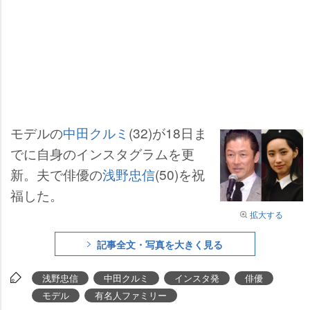
モデルの
中田クルミ
(32)が18日ま
でに自身のインスタグラムを更
新。夫で俳優の
浅野忠信
(50)を祝
福した。
拡大する
記事全文・写真を大きく見る
浅野忠信
中田クルミ
インスタ発
俳優
モデル
有名人ファミリー