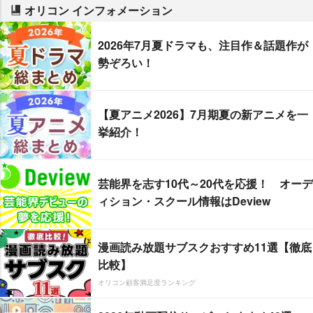
オリコン インフォメーション
2026年7月夏ドラマも、注目作＆話題作が
勢ぞろい！
【夏アニメ2026】7月期夏の新アニメを一
挙紹介！
芸能界を志す10代～20代を応援！ オーデ
ィション・スクール情報はDeview
漫画読み放題サブスクおすすめ11選【徹底
比較】
オリコン顧客満足度ランキング