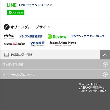
LINEアカウントメディア
PC版に切り替え
禁無断複写転載
クッキーの使用について
© oricon ME inc.
JASRAC許諾番号：
9009642140Y38026