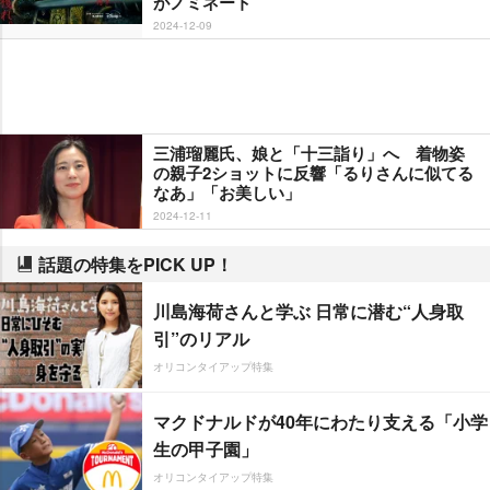
がノミネート
2024-12-09
三浦瑠麗氏、娘と「十三詣り」へ 着物姿
の親子2ショットに反響「るりさんに似てる
なあ」「お美しい」
2024-12-11
話題の特集をPICK UP！
川島海荷さんと学ぶ 日常に潜む“人身取
引”のリアル
オリコンタイアップ特集
マクドナルドが40年にわたり支える「小学
生の甲子園」
オリコンタイアップ特集