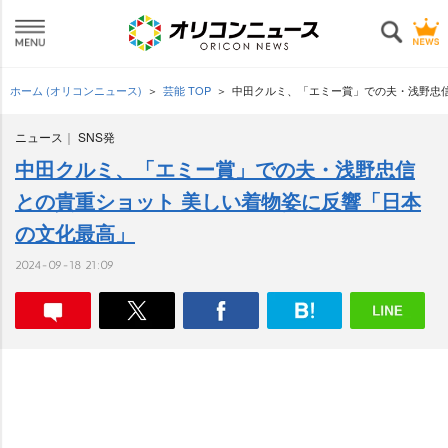
ホーム (オリコンニュース)
芸能 TOP
中田クルミ、「エミー賞」での夫・浅野忠
ニュース
SNS発
中田クルミ、「エミー賞」での夫・浅野忠信
との貴重ショット 美しい着物姿に反響「日本
の文化最高」
2024-09-18 21:09