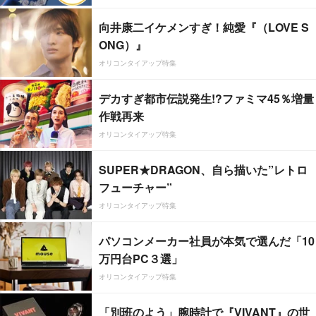
向井康二イケメンすぎ！純愛『（LOVE S
ONG）』
オリコンタイアップ特集
デカすぎ都市伝説発生!?ファミマ45％増量
作戦再来
オリコンタイアップ特集
SUPER★DRAGON、自ら描いた”レトロ
フューチャー”
オリコンタイアップ特集
パソコンメーカー社員が本気で選んだ「10
万円台PC３選」
オリコンタイアップ特集
「別班のよう」腕時計で『VIVANT』の世