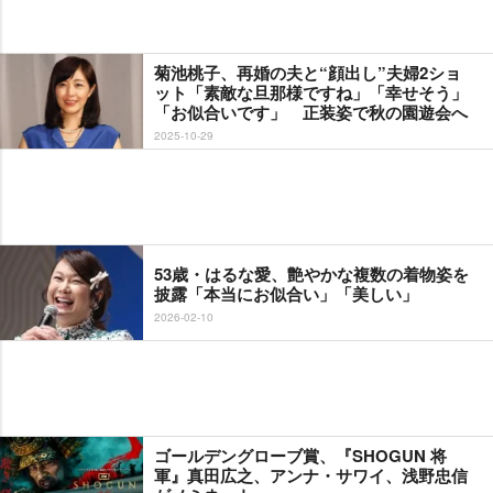
菊池桃子、再婚の夫と“顔出し”夫婦2ショ
ット「素敵な旦那様ですね」「幸せそう」
「お似合いです」 正装姿で秋の園遊会へ
2025-10-29
53歳・はるな愛、艶やかな複数の着物姿を
披露「本当にお似合い」「美しい」
2026-02-10
ゴールデングローブ賞、『SHOGUN 将
軍』真田広之、アンナ・サワイ、浅野忠信