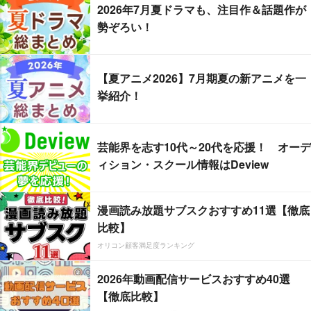
2026年7月夏ドラマも、注目作＆話題作が
勢ぞろい！
【夏アニメ2026】7月期夏の新アニメを一
挙紹介！
芸能界を志す10代～20代を応援！ オーデ
ィション・スクール情報はDeview
漫画読み放題サブスクおすすめ11選【徹底
比較】
オリコン顧客満足度ランキング
2026年動画配信サービスおすすめ40選
【徹底比較】