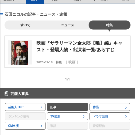
石田ニコルの記事・ニュース・速報
すべて
ニュース
特集
映画『サラリーマン金太郎【暁】編』キャ
スト・登場人物・出演者一覧/あらすじ
｜映画｜
2025-01-10
特集
1/1
芸能人事典
芸能人TOP
記事
作品
ランキング情報
TV出演
ドラマ出演
CM出演
歌詞
音楽配信