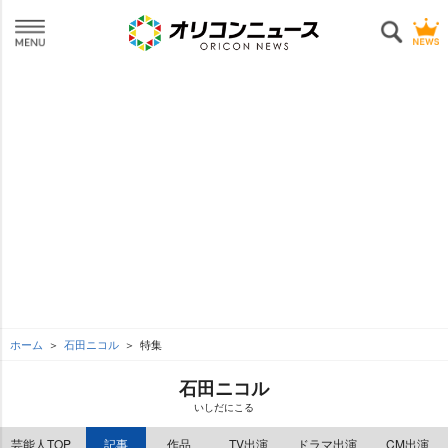
ホーム
石田ニコル
特集
石田ニコル
いしだにこる
芸能人TOP
記事
作品
TV出演
ドラマ出演
CM出演