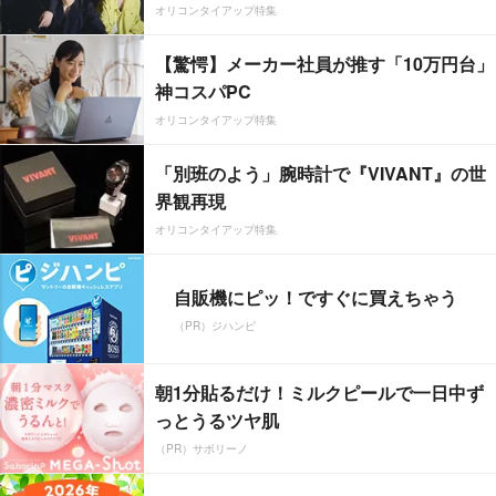
オリコンタイアップ特集
【驚愕】メーカー社員が推す「10万円台」
神コスパPC
オリコンタイアップ特集
「別班のよう」腕時計で『VIVANT』の世
界観再現
オリコンタイアップ特集
自販機にピッ！ですぐに買えちゃう
（PR）ジハンピ
朝1分貼るだけ！ミルクピールで一日中ず
っとうるツヤ肌
（PR）サボリーノ