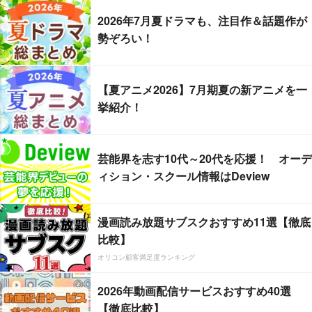
2026年7月夏ドラマも、注目作＆話題作が
勢ぞろい！
【夏アニメ2026】7月期夏の新アニメを一
挙紹介！
芸能界を志す10代～20代を応援！ オーデ
ィション・スクール情報はDeview
漫画読み放題サブスクおすすめ11選【徹底
比較】
オリコン顧客満足度ランキング
2026年動画配信サービスおすすめ40選
【徹底比較】