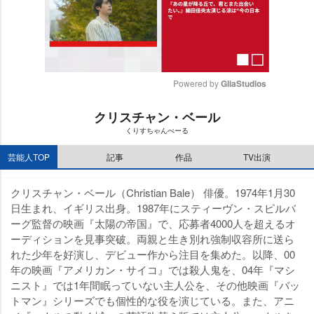
Powered by 
GliaStudios
M
クリスチャン・ベール
u
くりすちゃんべーる
t
e
芸能人TOP
記事
作品
TV出演
クリスチャン・ベール（Christian Bale） 俳優。1974年1月30
日生まれ、イギリス出身。1987年にスティーヴン・スピルバ
ーグ監督の映画『太陽の帝国』で、応募者4000人を超えるオ
ーディションを見事突破。両親と生き別れ強制収容所に送ら
れた少年を好演し、デビュー作から注目を集めた。以降、00
年の映画『アメリカン・サイコ』では殺人鬼を、04年『マシ
ニスト』では1年間眠っていない主人公を、その他映画『バッ
トマン』シリーズでも個性的な役を演じている。また、アニ