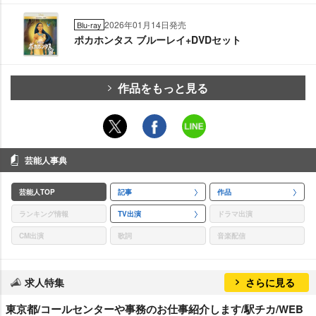
2026年01月14日発売
Blu-ray
ポカホンタス ブルーレイ+DVDセット
作品をもっと見る
芸能人事典
芸能人TOP
記事
作品
ランキング情報
TV出演
ドラマ出演
CM出演
歌詞
音楽配信
求人特集
さらに見る
東京都/コールセンターや事務のお仕事紹介します/駅チカ/WEB