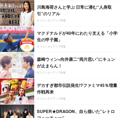
川島海荷さんと学ぶ 日常に潜む“人身取
引”のリアル
オリコンタイアップ特集
マクドナルドが40年にわたり支える「小学
生の甲子園」
オリコンタイアップ特集
森崎ウィン×向井康二“両片思い”にキュン
が止まらん！
オリコンタイアップ特集
デカすぎ都市伝説発生!?ファミマ45％増量
作戦再来
オリコンタイアップ特集
SUPER★DRAGON、自ら描いた”レトロ
フューチャー”