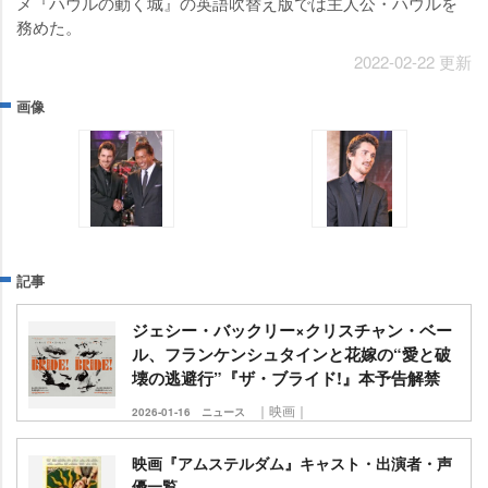
メ『ハウルの動く城』の英語吹替え版では主人公・ハウルを
務めた。
2022-02-22 更新
画像
記事
ジェシー・バックリー×クリスチャン・ベー
ル、フランケンシュタインと花嫁の“愛と破
壊の逃避行”『ザ・ブライド!』本予告解禁
｜映画｜
2026-01-16
ニュース
映画『アムステルダム』キャスト・出演者・声
優一覧