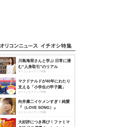
川島海荷さんと学ぶ 日常に潜
む“人身取引”のリアル
オリコンタイアップ特集
マクドナルドが40年にわたり
支える「小学生の甲子園」
オリコンタイアップ特集
向井康二イケメンすぎ！純愛
『（LOVE SONG）』
オリコンタイアップ特集
大好評につき再び！ファミマ