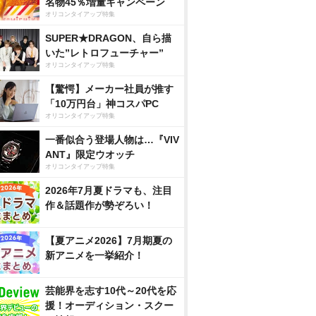
名物45％増量キャンペーン
オリコンタイアップ特集
SUPER★DRAGON、自ら描
いた”レトロフューチャー”
オリコンタイアップ特集
【驚愕】メーカー社員が推す
「10万円台」神コスパPC
オリコンタイアップ特集
一番似合う登場人物は…『VIV
ANT』限定ウオッチ
オリコンタイアップ特集
2026年7月夏ドラマも、注目
作＆話題作が勢ぞろい！
【夏アニメ2026】7月期夏の
新アニメを一挙紹介！
芸能界を志す10代～20代を応
援！オーディション・スクー