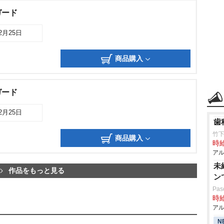
ガード
12月25日
商品購入
ガード
12月25日
歯
竹
商品購入
時給
アル
未
作品をもっと見る
ン
Pa
時給
アル
N