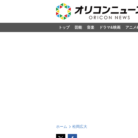
トップ
芸能
音楽
ドラマ&映画
アニメ
ホーム
松岡広大