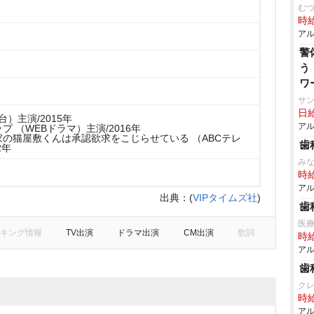
む
時給
アル
警
う
ワ
サ
日給
台）主演/2015年
アル
プ （WEBドラマ）主演/2016年
の猫屋敷くんは承認欲求をこじらせている （ABCテレ
歯
2年
み
時給
アル
出典：
(
VIPタイムズ社
)
歯
医療
キング情報
TV出演
ドラマ出演
CM出演
歌詞
時給
アル
歯
ク
時給
アル