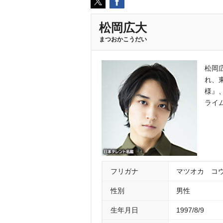
松岡広大
まつおかこうだい
松岡
れ、
様』、
ライ
フリガナ
マツオカ コ
性別
男性
生年月日
1997/8/9