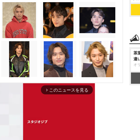
茶
違
オ
このニュースを見る
arrow_forward_ios