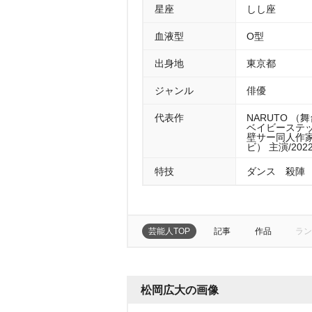
星座
しし座
血液型
O型
出身地
東京都
ジャンル
俳優
代表作
NARUTO （舞
ベイビーステッ
壁サー同人作家
ビ） 主演/202
特技
ダンス 殺陣
芸能人TOP
記事
作品
ラン
松岡広大の画像