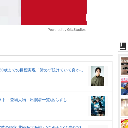
Powered by 
GliaStudios
M
u
t
e
 30歳までの目標実現「諦めず続けていて良かっ
スト・登場人物・出演者一覧/あらすじ
の艦隊 北極海大海戦』SCREENX予告&CG