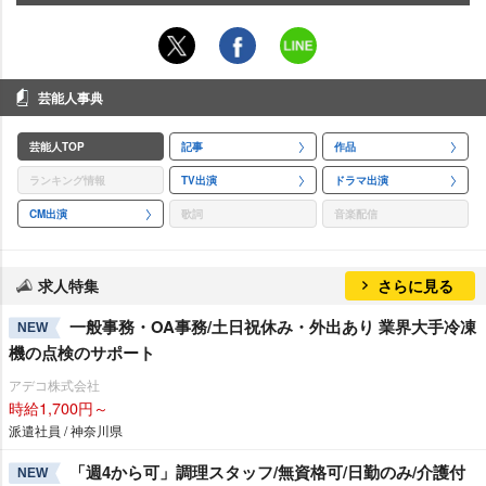
芸能人事典
芸能人TOP
記事
作品
ランキング情報
TV出演
ドラマ出演
CM出演
歌詞
音楽配信
求人特集
さらに見る
一般事務・OA事務/土日祝休み・外出あり 業界大手冷凍
NEW
機の点検のサポート
アデコ株式会社
時給1,700円～
派遣社員 / 神奈川県
「週4から可」調理スタッフ/無資格可/日勤のみ/介護付
NEW