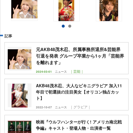
記事
元AKB48茂木忍、所属事務所退所&芸能界
引退を発表 グループ卒業から1ヶ月「芸能界
を離れます」
｜芸能｜
2024-03-01
ニュース
AKB48茂木忍、大人なビキニグラビア 加入11
年目で初選抜の注目美女【オリコン独占カッ
ト】
｜グラビア｜
2022-10-07
ニュース
映画『ウルフハンターが行く! アメリカ南北戦
争編』キャスト・登場人物・出演者一覧