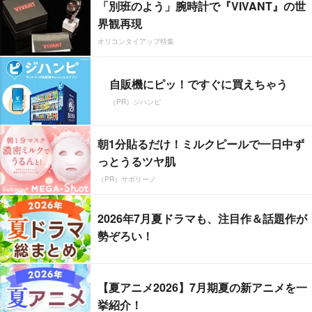
「別班のよう」腕時計で『VIVANT』の世
界観再現
オリコンタイアップ特集
自販機にピッ！ですぐに買えちゃう
（PR）ジハンピ
朝1分貼るだけ！ミルクピールで一日中ず
っとうるツヤ肌
（PR）サボリーノ
2026年7月夏ドラマも、注目作＆話題作が
勢ぞろい！
【夏アニメ2026】7月期夏の新アニメを一
挙紹介！