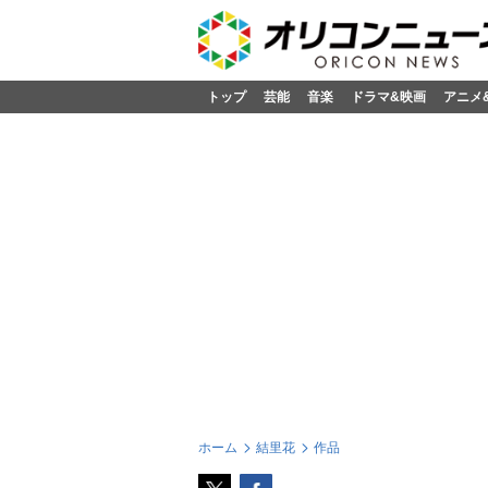
トップ
芸能
音楽
ドラマ&映画
アニメ
ホーム
結里花
作品