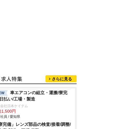
さらに見る
車エアコンの組立・運搬/寮完
EW
/日払い/工場・製造
式会社日本ケイテム
1,500円
社員 / 愛知県
寮完備」レンズ部品の検査/接着/調整/