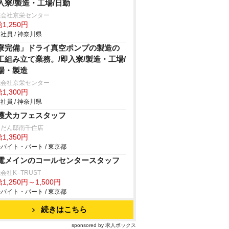
入寮/製造・工場/日勤
式会社京栄センター
1,250円
社員 / 神奈川県
寮完備」ドライ真空ポンプの製造の
工組み立て業務。/即入寮/製造・工場/
場・製造
式会社京栄センター
1,300円
社員 / 神奈川県
護犬カフェスタッフ
んだん邸南千住店
1,350円
バイト・パート / 東京都
電メインのコールセンタースタッフ
会社K–TRUST
1,250円～1,500円
バイト・パート / 東京都
続きはこちら
sponsored by 求人ボックス