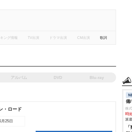
キング情報
TV出演
ドラマ出演
CM出演
歌詞
アルバム
DVD
Blu-ray
N
備
株
ーン・ロード
時給
派遣
06月25日
「