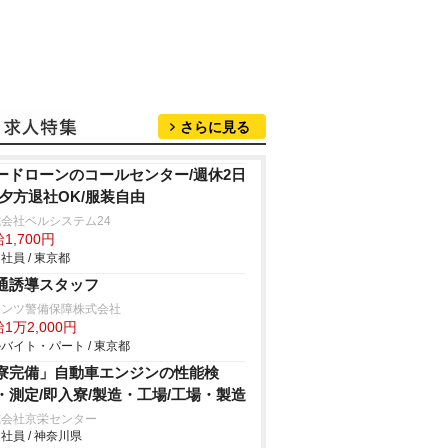
さらに見る
ードローンのコールセンター/週休2日
/夕方退社OK/服装自由
会社ベルシステム24
1,700円
社員 / 東京都
通誘導スタッフ
ランツ警備保障株式会社
1万2,000円
バイト・パート / 東京都
寮完備」自動車エンジンの性能検
・測定/即入寮/製造・工場/工場・製造
式会社京栄センター
社員 / 神奈川県