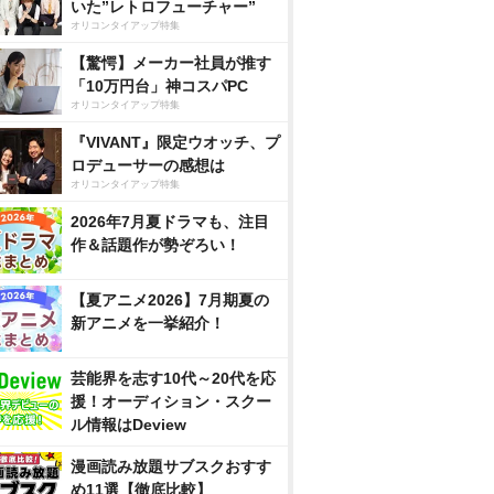
いた”レトロフューチャー”
オリコンタイアップ特集
【驚愕】メーカー社員が推す
「10万円台」神コスパPC
オリコンタイアップ特集
『VIVANT』限定ウオッチ、プ
ロデューサーの感想は
オリコンタイアップ特集
2026年7月夏ドラマも、注目
作＆話題作が勢ぞろい！
【夏アニメ2026】7月期夏の
新アニメを一挙紹介！
芸能界を志す10代～20代を応
援！オーディション・スクー
ル情報はDeview
漫画読み放題サブスクおすす
め11選【徹底比較】