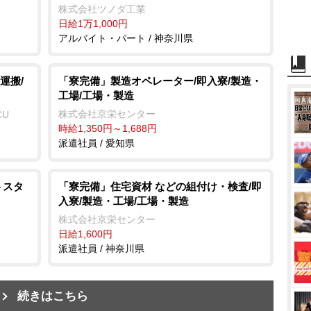
株式会社ツノダ工業
日給1万1,000円
アルバイト・パート / 神奈川県
運搬/
「寮完備」製造オペレーター/即入寮/製造・
工場/工場・製造
株式会社京栄センター
CU
時給1,350円～1,688円
派遣社員 / 愛知県
トスタ
「寮完備」住宅資材 などの組付け・検査/即
入寮/製造・工場/工場・製造
株式会社京栄センター
日給1,600円
派遣社員 / 神奈川県
続きはこちら