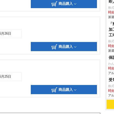
即
商品購入
株
時給
派遣
「
加
06月26日
工
株
時給
商品購入
派遣
保
わ
時給
アル
06月25日
受
株式
商品購入
時給
アル