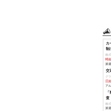
カ
制
株式
時給
派遣
交
グ
日給
アル
「
査
株
派遣