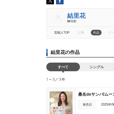
結里花
ゆりか
芸能人TOP
記事
作品
ラン
結里花の作品
すべて
シングル
1～3／3
件
桑名deサンバ/ム
発売日
2025年