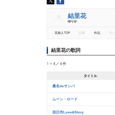
結里花
ゆりか
芸能人TOP
記事
作品
ラン
結里花の歌詞
1～4／4
件
タイトル
桑名deサンバ
ムーン・ロード
四日市Love&Story