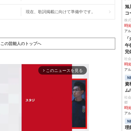
旭
現在、歌詞掲載に向けて準備中です。
コ
株式
時給
アル
「
この芸能人のトップへ
午
完
社会
時給
アル
このニュースを見る
arrow_forward_ios
N
資
ム
社会
郷
時給
アル
N
理