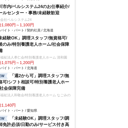
川市内/ベルシステム24のお仕事紹介/
ールセンター・事務/未経験歓迎
会社ベルシステム24
1,080円～1,100円
バイト・パート / 契約社員 / 北海道
未経験OK」調理スタッフ/無資格可/
後のみ/特別養護老人ホーム/社会保障
備
福祉法人孝仁会/特別養護老人ホーム 清和園
1,075円～1,200円
バイト・パート / 北海道
「週2から可」調理スタッフ/無
EW
格可/シフト相談可/特別養護老人ホー
/社会保障完備
福祉法人和敬会/特別養護老人ホーム なごみの
1,140円
バイト・パート / 愛知県
「未経験OK」調理スタッフ/調
EW
師免許必須/日勤のみ/サービス付き高