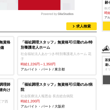
齢
株
時給
Powered by 
GliaStudios
アル
求人検索
M
u
t
/無資格
「福祉調理スタッフ」無資格可/日勤のみ/特
別養護老人ホーム
完備
e
社会福祉法人あかつき/特別養護老人ホーム 花
子
茶
時給1,226円～1,350円
違
アルバイト・パート / 東京都
オ
/調理師
「福祉調理スタッフ」無資格可/日勤のみ/病
院
齢者向け
社会医療法人報恩会 長吉総合病院
時給1,200円
ピア西
アルバイト・パート / 大阪府