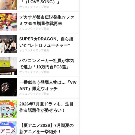
『（LOVE SONG）』
オリコンタイアップ特集
デカすぎ都市伝説発生!?ファ
ミマ45％増量作戦再来
オリコンタイアップ特集
SUPER★DRAGON、自ら描
いた”レトロフューチャー”
オリコンタイアップ特集
パソコンメーカー社員が本気
で選ぶ「10万円台PC3選」
オリコンタイアップ特集
一番似合う登場人物は…『VIV
ANT』限定ウオッチ
オリコンタイアップ特集
2026年7月夏ドラマも、注目
作＆話題作が勢ぞろい！
【夏アニメ2026】7月期夏の
新アニメを一挙紹介！