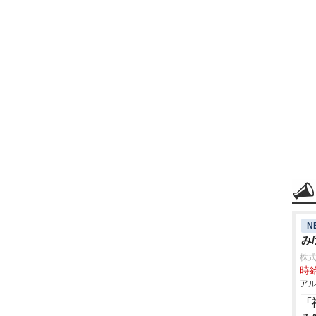
N
み
株
時給
アル
「