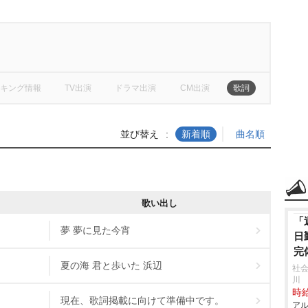
キング情報
TV出演
ドラマ出演
CM出演
歌詞
並び替え
新着順
曲名順
歌い出し
「
夢 夢に見た今宵
日
完
夏の海 君と歩いた 浜辺
社
川
時給
現在、歌詞掲載に向けて準備中です。
アル