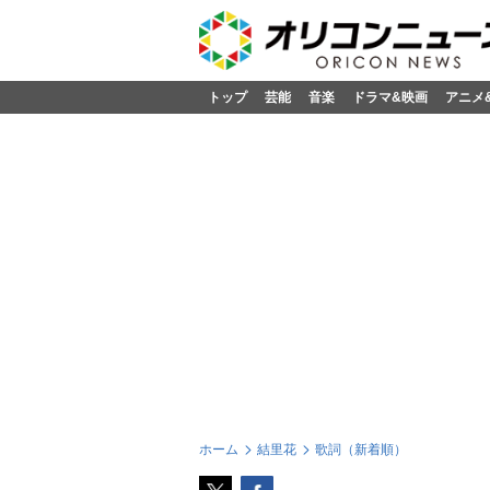
トップ
芸能
音楽
ドラマ&映画
アニメ
ホーム
結里花
歌詞（新着順）