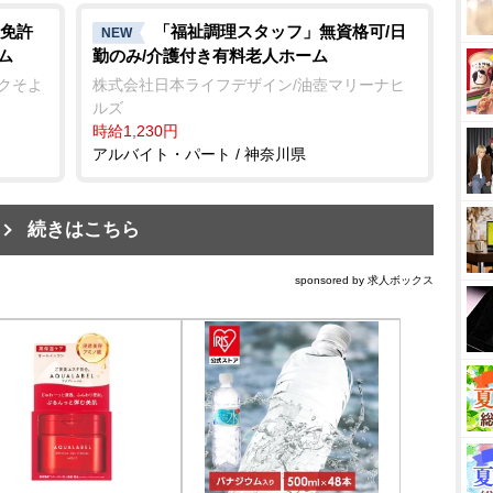
免許
「福祉調理スタッフ」無資格可/日
NEW
ム
勤のみ/介護付き有料老人ホーム
ークそよ
株式会社日本ライフデザイン/油壺マリーナヒ
ルズ
時給1,230円
アルバイト・パート / 神奈川県
続きはこちら
sponsored by 求人ボックス