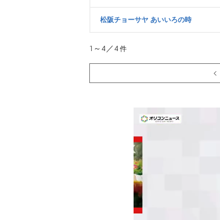
松阪チョーサヤ あいいろの時
1～4／4
件