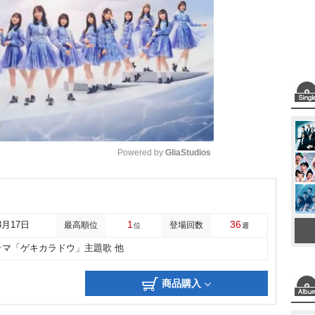
Powered by 
GliaStudios
M
u
1
36
3月17日
最高順位
登場回数
位
週
t
ラマ「ゲキカラドウ」主題歌 他
e
商品購入