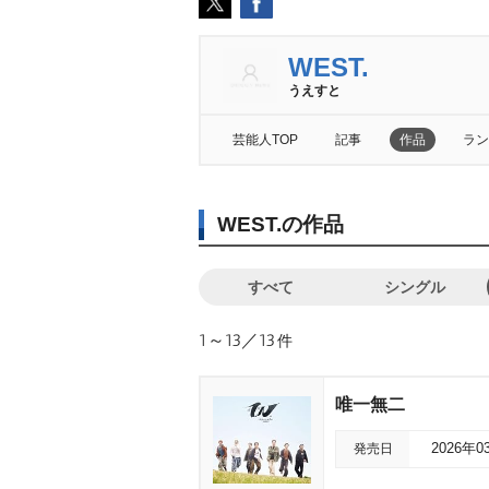
WEST.
うえすと
芸能人TOP
記事
作品
ラン
WEST.の作品
すべて
シングル
1～13／13
件
唯一無二
発売日
2026年0