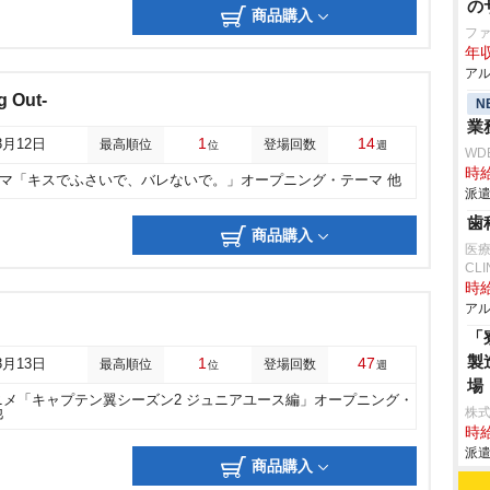
の
商品購入
フ
年収
アル
g Out-
N
業
1
14
3月12日
最高順位
登場回数
位
週
WD
時給
ラマ「キスでふさいで、バレないで。」オープニング・テーマ 他
派遣
歯
商品購入
医療
CLI
時給
アル
「
製
1
47
3月13日
最高順位
登場回数
位
週
場
ニメ「キャプテン翼シーズン2 ジュニアユース編」オープニング・
株
他
時給
派遣
商品購入