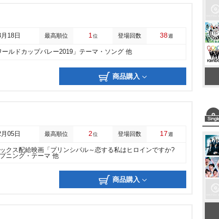
1
38
3月18日
最高順位
登場回数
位
週
ワールドカップバレー2019」テーマ・ソング 他
商品購入
2
17
2月05日
最高順位
登場回数
位
週
ックス配給映画「プリンシパル～恋する私はヒロインですか?
プニング・テーマ 他
商品購入