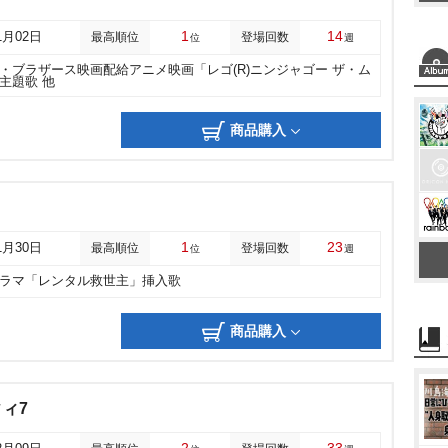
1
14
1月02日
最高順位
登場回数
位
週
・ブラザース映画配給アニメ映画「レゴ(R)ニンジャゴー ザ・ム
主題歌 他
商品購入
1
23
1月30日
最高順位
登場回数
位
週
ドラマ「レンタル救世主」挿入歌
商品購入
ィ7