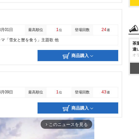
1
24
3月01日
最高順位
登場回数
位
週
ラマ「雪女と蟹を食う」主題歌 他
茶
違
オ
商品購入
1
43
3月09日
最高順位
登場回数
位
週
商品購入
このニュースを見る
arrow_forward_ios