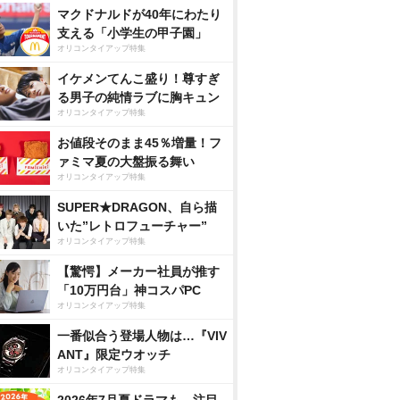
マクドナルドが40年にわたり
支える「小学生の甲子園」
オリコンタイアップ特集
イケメンてんこ盛り！尊すぎ
る男子の純情ラブに胸キュン
オリコンタイアップ特集
お値段そのまま45％増量！フ
ァミマ夏の大盤振る舞い
オリコンタイアップ特集
SUPER★DRAGON、自ら描
いた”レトロフューチャー”
オリコンタイアップ特集
【驚愕】メーカー社員が推す
「10万円台」神コスパPC
オリコンタイアップ特集
一番似合う登場人物は…『VIV
ANT』限定ウオッチ
オリコンタイアップ特集