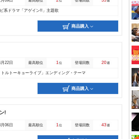
2
33
2月09日
最高順位
登場回数
位
週
レビ系ドラマ「アゲイン!!」主題歌
商品購入
1
20
4月22日
最高順位
登場回数
位
週
リトルトーキョーライブ」エンディング・テーマ
商品購入
ン!
1
43
8月06日
最高順位
登場回数
位
週