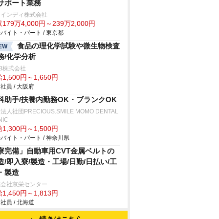
サポート業務
ァインディ株式会社
179万4,000円～239万2,000円
バイト・パート / 東京都
食品の理化学試験や微生物検査
EW
務/化学分析
B株式会社
1,500円～1,650円
社員 / 大阪府
科助手/扶養内勤務OK・ブランクOK
法人社団PRECIOUS.SMILE MOMO DENTAL
NIC
1,300円～1,500円
バイト・パート / 神奈川県
寮完備」自動車用CVT金属ベルトの
造/即入寮/製造・工場/日勤/日払い/工
・製造
式会社京栄センター
1,450円～1,813円
社員 / 北海道