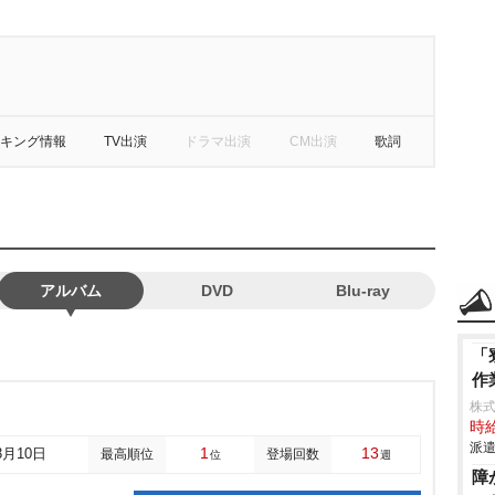
キング情報
TV出演
ドラマ出演
CM出演
歌詞
アルバム
DVD
Blu-ray
「
作
株
時給
派遣
1
13
3月10日
最高順位
登場回数
位
週
障