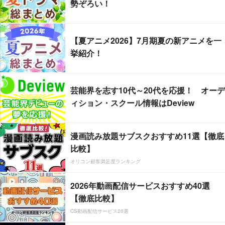
勢ぞろい！
【夏アニメ2026】7月期夏の新アニメを一
挙紹介！
芸能界を志す10代～20代を応援！ オーデ
ィション・スクール情報はDeview
漫画読み放題サブスクおすすめ11選【徹底
比較】
オリコン顧客満足度ランキング
2026年動画配信サービスおすすめ40選
【徹底比較】
CS動画配信サービス20選