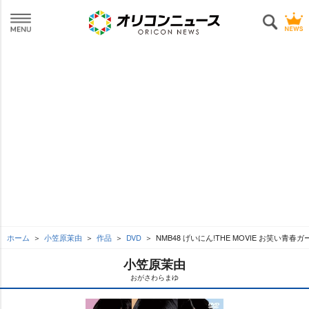
ホーム
小笠原茉由
作品
DVD
NMB48 げいにん!THE MOVIE お笑い青春
小笠原茉由
おがさわらまゆ