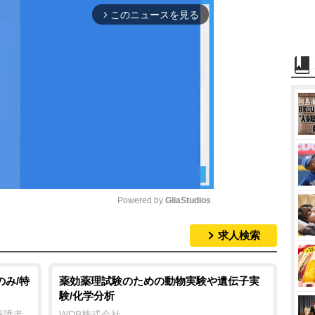
このニュースを見る
arrow_forward_ios
Powered by 
GliaStudios
求人検索
M
u
t
のみ/特
薬効薬理試験のための動物実験や遺伝子実
験/化学分析
e
養護老
WDB株式会社