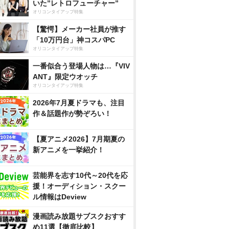
いた”レトロフューチャー”
オリコンタイアップ特集
【驚愕】メーカー社員が推す
「10万円台」神コスパPC
オリコンタイアップ特集
一番似合う登場人物は…『VIV
ANT』限定ウオッチ
オリコンタイアップ特集
2026年7月夏ドラマも、注目
作＆話題作が勢ぞろい！
【夏アニメ2026】7月期夏の
新アニメを一挙紹介！
芸能界を志す10代～20代を応
援！オーディション・スクー
ル情報はDeview
漫画読み放題サブスクおすす
め11選【徹底比較】