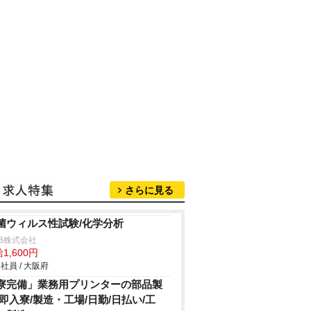
さらに見る
菌ウィルス性試験/化学分析
B株式会社
1,600円
社員 / 大阪府
寮完備」業務用プリンターの部品製
/即入寮/製造・工場/日勤/日払い/工