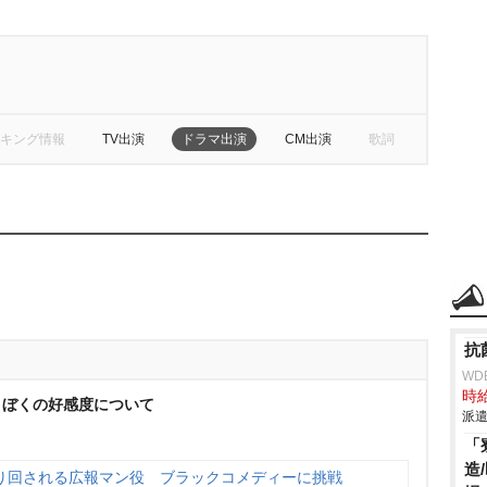
キング情報
TV出演
ドラマ出演
CM出演
歌詞
抗
WD
時給
とぼくの好感度について
派遣
「
造
り回される広報マン役 ブラックコメディーに挑戦