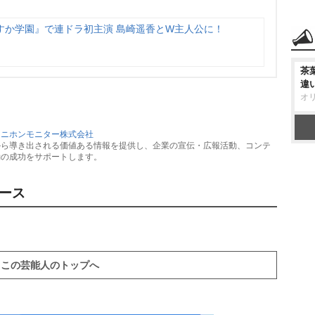
すか学園』で連ドラ初主演 島崎遥香とW主人公に！
茶
違
オ
：
ニホンモニター株式会社
から導き出される価値ある情報を提供し、企業の宣伝・広報活動、コンテ
動の成功をサポートします。
ース
この芸能人のトップへ