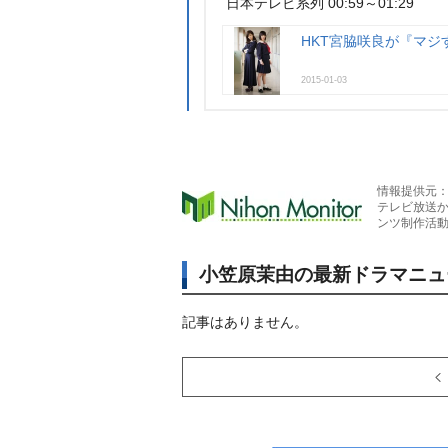
日本テレビ系列 00:59～01:29
HKT宮脇咲良が『マジ
2015-01-03
情報提供元
テレビ放送
ンツ制作活
小笠原茉由の最新ドラマニュ
記事はありません。