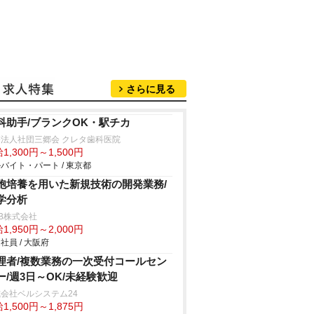
さらに見る
科助手/ブランクOK・駅チカ
法人社団三郷会 クレタ歯科医院
1,300円～1,500円
バイト・パート / 東京都
胞培養を用いた新規技術の開発業務/
学分析
B株式会社
1,950円～2,000円
社員 / 大阪府
理者/複数業務の一次受付コールセン
ー/週3日～OK/未経験歓迎
会社ベルシステム24
1,500円～1,875円