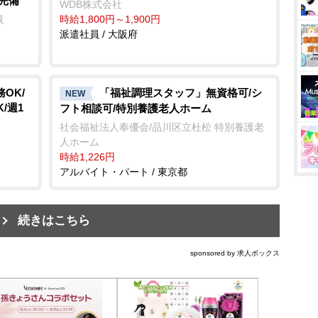
完備
WDB株式会社
槻
時給1,800円～1,900円
派遣社員 / 大阪府
OK/
「福祉調理スタッフ」無資格可/シ
NEW
/週1
フト相談可/特別養護老人ホーム
社会福祉法人奉優会/品川区立杜松 特別養護老
人ホーム
時給1,226円
アルバイト・パート / 東京都
続きはこちら
sponsored by 求人ボックス