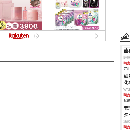
歯
医療
時給
アル
細
化
WD
時給
派遣
管
タ
株式
時給