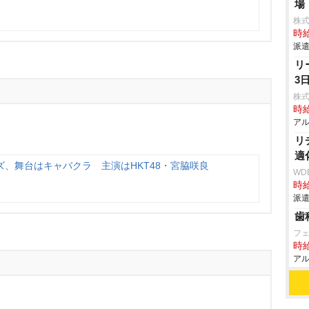
場
株
時給
派遣
リ
3
株式
時給
アル
リ
適
、舞台はキャバクラ 主演はHKT48・宮脇咲良
WD
時給
派遣
歯
フ
時給
アル