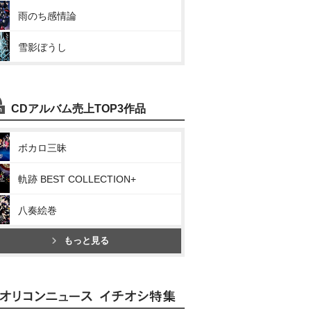
雨のち感情論
雪影ぼうし
CDアルバム売上TOP3作品
ボカロ三昧
軌跡 BEST COLLECTION+
八奏絵巻
もっと見る