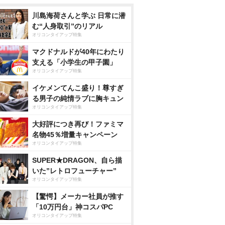
川島海荷さんと学ぶ 日常に潜
む“人身取引”のリアル
オリコンタイアップ特集
マクドナルドが40年にわたり
支える「小学生の甲子園」
オリコンタイアップ特集
イケメンてんこ盛り！尊すぎ
る男子の純情ラブに胸キュン
オリコンタイアップ特集
大好評につき再び！ファミマ
名物45％増量キャンペーン
オリコンタイアップ特集
SUPER★DRAGON、自ら描
いた”レトロフューチャー”
オリコンタイアップ特集
【驚愕】メーカー社員が推す
「10万円台」神コスパPC
オリコンタイアップ特集