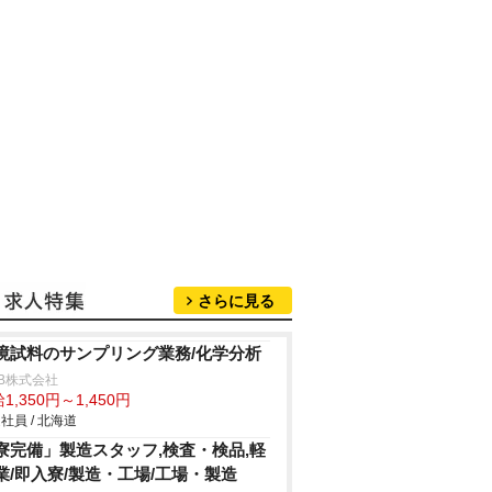
さらに見る
境試料のサンプリング業務/化学分析
B株式会社
1,350円～1,450円
社員 / 北海道
寮完備」製造スタッフ,検査・検品,軽
業/即入寮/製造・工場/工場・製造