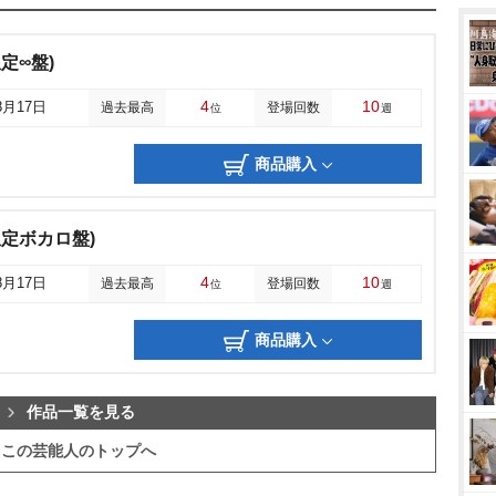
定∞盤)
4
10
8月17日
過去最高
登場回数
位
週
商品購入
限定ボカロ盤)
4
10
8月17日
過去最高
登場回数
位
週
商品購入
作品一覧を見る
この芸能人のトップへ