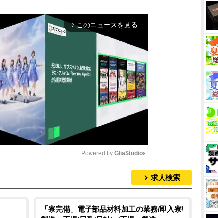
このニュースを見る
arrow_forward_ios
Powered by 
GliaStudios
求人検索
M
u
t
「寮完備」電子部品材料加工の業務/即入寮/