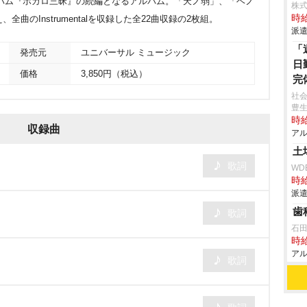
バム『ボカロ三昧』の続編となるアルバム。「天ノ弱」、「ベノ
株
時給
曲のInstrumentalを収録した全22曲収録の2枚組。
派遣
「
発売元
ユニバーサル ミュージック
日
価格
3,850円（税込）
完
社会
豊
時給
収録曲
アル
土
歌詞
WD
時給
派遣
歯
歌詞
石
時給
アル
歌詞