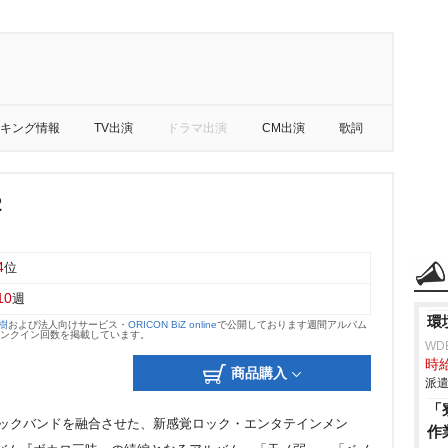
キング情報
TV出演
ドラマ出演
CM出演
歌詞
2
4
位
10
週
環
大樹
および法人向けサービス・
ORICON BiZ online
で公開しております週間アルバム
のランクイン回数を掲載しています。
WD
時給
商品購入
派遣
「
ロックバンドを融合させた、新感覚ロック・エンタテインメン
作