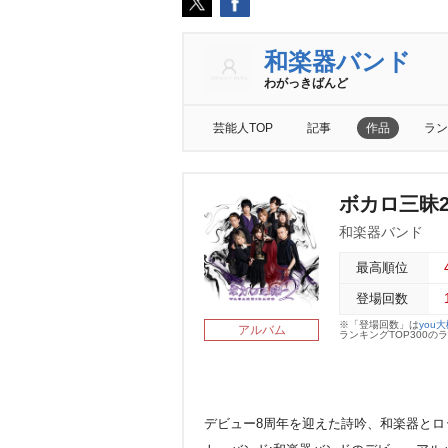
和楽器バンド
わがっきばんど
芸能人TOP
記事
作品
ラン
ボカロ三昧
和楽器バンド
最高順位
登場回数
※「登場回数」は
you
アルバム
ランキングTOP300
デビュー8周年を迎えた詩吟、和楽器と