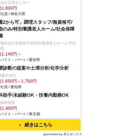
式会社京栄センター
1,800円
社員 / 神奈川県
週2から可」調理スタッフ/無資格可/
勤のみ/特別養護老人ホーム/社会保障
備
福祉法人和進奉仕会/特別養護老人ホーム 守山
生苑
1,140円～
バイト・パート / 愛知県
壌診断の提案や土壌分析/化学分析
B株式会社
1,650円～1,750円
社員 / 愛知県
科助手/未経験OK・扶養内勤務OK
田歯科医院
1,400円
バイト・パート / 東京都
続きはこちら
sponsored by 求人ボックス