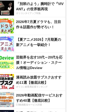
「別班のよう」腕時計で『VIV
ANT』の世界観再現
オリコンタイアップ特集
2026年7月夏ドラマも、注目
作＆話題作が勢ぞろい！
【夏アニメ2026】7月期夏の
新アニメを一挙紹介！
芸能界を志す10代～20代を応
援！オーディション・スクー
ル情報はDeview
漫画読み放題サブスクおすす
め11選【徹底比較】
オリコン顧客満足度ランキング
2026年動画配信サービスおす
すめ40選【徹底比較】
CS動画配信サービス20選