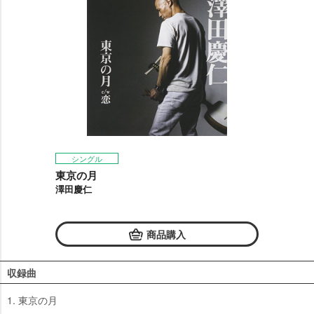
シングル
東京の月
澤田慶仁
商品購入
収録曲
1. 東京の月