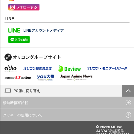
LINE
LINEアカウントメディア
PC版に切り替え
禁無断複写転載
クッキーの使用について
© oricon ME inc.
JASRAC許諾番号：