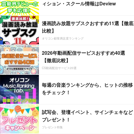
ィション・スクール情報はDeview
漫画読み放題サブスクおすすめ11選【徹底
比較】
オリコン顧客満足度ランキング
2026年動画配信サービスおすすめ40選
【徹底比較】
CS動画配信サービス20選
毎週の音楽ランキングから、ヒットの推移
をチェック！
試写会、登壇イベント、サインチェキなど
プレゼント！
プレゼント特集