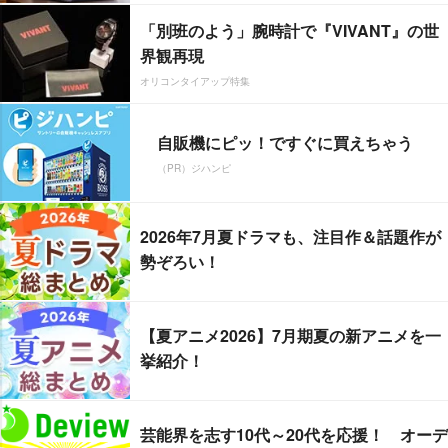
「別班のよう」腕時計で『VIVANT』の世
界観再現
オリコンタイアップ特集
自販機にピッ！ですぐに買えちゃう
（PR）ジハンピ
2026年7月夏ドラマも、注目作＆話題作が
勢ぞろい！
【夏アニメ2026】7月期夏の新アニメを一
挙紹介！
芸能界を志す10代～20代を応援！ オーデ