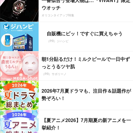
一番似合う登場人物は…『VIVANT』限定
ウオッチ
オリコンタイアップ特集
自販機にピッ！ですぐに買えちゃう
（PR）ジハンピ
朝1分貼るだけ！ミルクピールで一日中ず
っとうるツヤ肌
（PR）サボリーノ
2026年7月夏ドラマも、注目作＆話題作が
勢ぞろい！
【夏アニメ2026】7月期夏の新アニメを一
挙紹介！