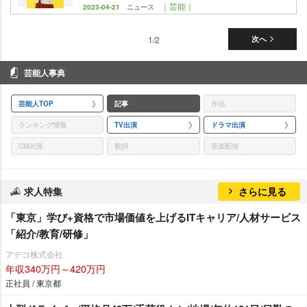
｜芸能｜
2023-04-21
ニュース
1/2
次へ
芸能人事典
芸能人TOP
記事
作品
ランキング情報
TV出演
ドラマ出演
CM出演
歌詞
音楽配信
求人特集
さらに見る
「東京」学び+資格で市場価値を上げるITキャリア/人材サービス
「紹介/教育/研修」
アデコ株式会社
年収340万円～420万円
正社員 / 東京都