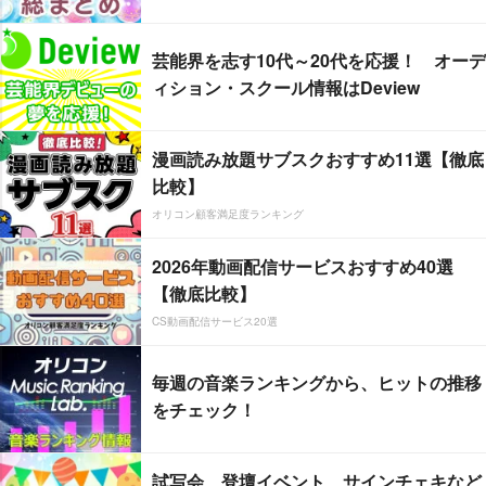
芸能界を志す10代～20代を応援！ オーデ
ィション・スクール情報はDeview
漫画読み放題サブスクおすすめ11選【徹底
比較】
オリコン顧客満足度ランキング
2026年動画配信サービスおすすめ40選
【徹底比較】
CS動画配信サービス20選
毎週の音楽ランキングから、ヒットの推移
をチェック！
試写会、登壇イベント、サインチェキなど