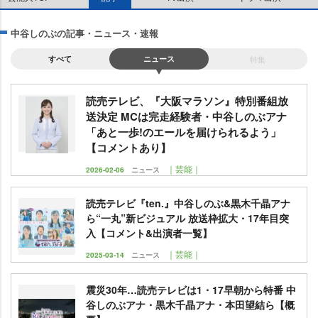
中谷しのぶの記事・ニュース・速報
すべて
ニュース
特集
読売テレビ、『大阪マラソン』特別番組放
送決定 MCは完走経験者・中谷しのぶアナ
「あと一歩!のエールを届けられるよう」
【コメントあり】
｜芸能｜
2026-02-06
ニュース
読売テレビ『ten.』中谷しのぶ&黒木千晶アナ
ら“一丸”新ビジュアル 放送枠拡大・17年目突
入【コメント&出演者一覧】
｜芸能｜
2025-03-14
ニュース
震災30年…読売テレビは1・17早朝から特番 中
谷しのぶアナ・黒木千晶アナ・本田望結ら【概