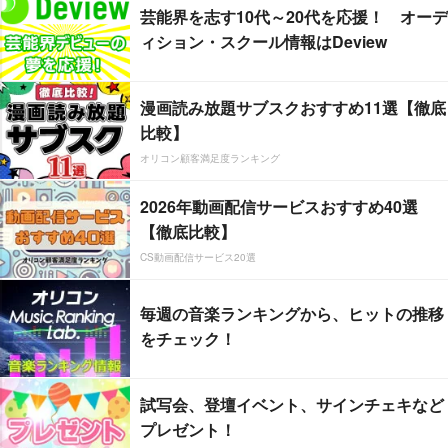
芸能界を志す10代～20代を応援！ オーデ
ィション・スクール情報はDeview
漫画読み放題サブスクおすすめ11選【徹底
比較】
オリコン顧客満足度ランキング
2026年動画配信サービスおすすめ40選
【徹底比較】
CS動画配信サービス20選
毎週の音楽ランキングから、ヒットの推移
をチェック！
試写会、登壇イベント、サインチェキなど
プレゼント！