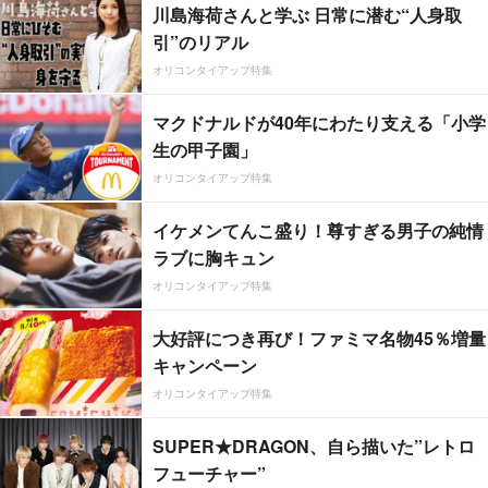
川島海荷さんと学ぶ 日常に潜む“人身取
引”のリアル
オリコンタイアップ特集
マクドナルドが40年にわたり支える「小学
生の甲子園」
オリコンタイアップ特集
イケメンてんこ盛り！尊すぎる男子の純情
ラブに胸キュン
オリコンタイアップ特集
大好評につき再び！ファミマ名物45％増量
キャンペーン
オリコンタイアップ特集
SUPER★DRAGON、自ら描いた”レトロ
フューチャー”