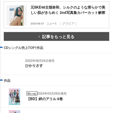
元SKE48古畑奈和、シルクのような滑らかで美
しい肌がきらめく 2nd写真集カバーカット解禁
｜グラビア｜
2025-08-27
ニュース
記事をもっと見る
CDシングル売上TOP1作品
2022年08月24日発売
ひかりさす
作品
2024年03月29日発売
Blu-ray
【BD】絆のアリル 6巻