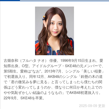
古畑奈和（フルハタ ナオ） 俳優。1996年9月15日生まれ、愛
知県出身。O型。アイドルグループ・SKE48の元メンバーで、
第5期生。愛称は“なお”。2013年7月、シングル「美しい稲妻」
で初選抜入り。同年12月、AKB48のシングル「鈴懸の木の道
で「君の微笑みを夢に見る」と言ってしまったら僕たちの関
係はどう変わってしまうのか、僕なりに何日か考えた上での
気恥ずかしい結論のようなもの」でAKB48初選抜入り。
22年9月、SKE48を卒業。
2025-09-09 更新