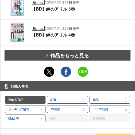
2024年02月23日発売
Blu-ray
【BD】絆のアリル 5巻
2024年01月26日発売
Blu-ray
【BD】絆のアリル 4巻
作品をもっと見る
芸能人事典
芸能人TOP
記事
作品
ランキング情報
TV出演
ドラマ出演
CM出演
歌詞
音楽配信