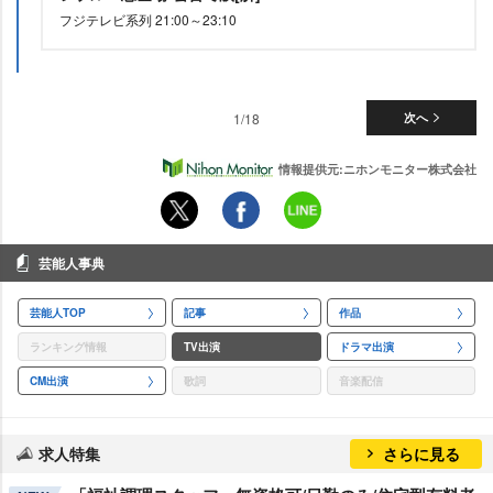
フジテレビ系列 21:00～23:10
1/18
次へ
情報提供元:ニホンモニター株式会社
芸能人事典
芸能人TOP
記事
作品
ランキング情報
TV出演
ドラマ出演
CM出演
歌詞
音楽配信
求人特集
さらに見る