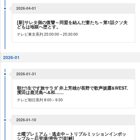
2026-04-01
[新]サレタ側の復讐～同盟を結んだ妻たち～第1話クソ夫
どもは地獄へ堕とす。
テレビ東京系列 25:00:00～25:30:00
2026-01
2026-01-31
朝だ!生です旅サラダ 井上芳雄が長野で歌声披露&WEST.
濱田は鹿児島へ&和……
テレビ朝日系列 8:00～9:30
2026-01-10
土曜プレミアム・逃走中～トリプルミッションインポッ
シブル～忍登場!密告で涙[解]