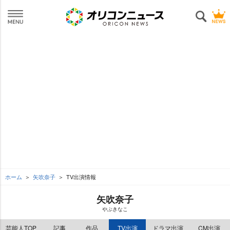
ホーム
矢吹奈子
TV出演情報
矢吹奈子
ぶきなこ
芸能人TOP
記事
作品
TV出演
ドラマ出演
CM出演