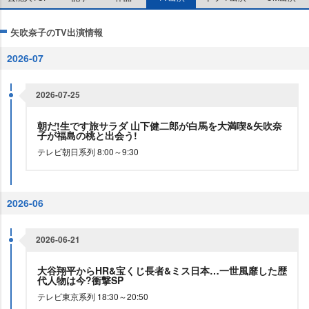
矢吹奈子のTV出演情報
2026-07
2026-07-25
朝だ!生です旅サラダ 山下健二郎が白馬を大満喫&矢吹奈
子が福島の桃と出会う!
テレビ朝日系列 8:00～9:30
2026-06
2026-06-21
大谷翔平からHR&宝くじ長者&ミス日本…一世風靡した歴
代人物は今?衝撃SP
テレビ東京系列 18:30～20:50