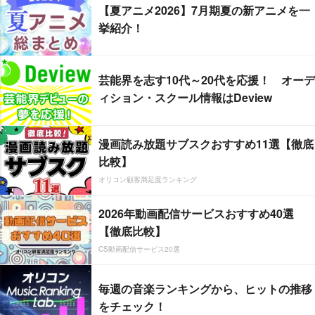
【夏アニメ2026】7月期夏の新アニメを一
挙紹介！
芸能界を志す10代～20代を応援！ オーデ
ィション・スクール情報はDeview
漫画読み放題サブスクおすすめ11選【徹底
比較】
オリコン顧客満足度ランキング
2026年動画配信サービスおすすめ40選
【徹底比較】
CS動画配信サービス20選
毎週の音楽ランキングから、ヒットの推移
をチェック！