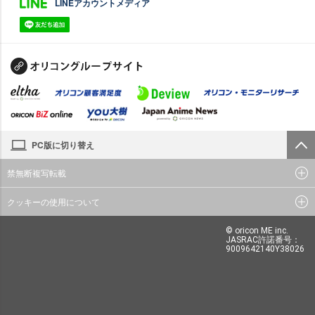
LINEアカウントメディア
PC版に切り替え
禁無断複写転載
クッキーの使用について
© oricon ME inc.
JASRAC許諾番号：
9009642140Y38026