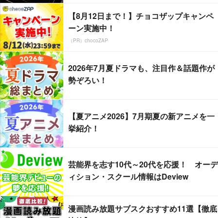
【8月12日まで！】チョコザップキャンペ
ーン実施中！
（PR）chocoZAP
2026年7月夏ドラマも、注目作＆話題作が
勢ぞろい！
【夏アニメ2026】7月期夏の新アニメを一
挙紹介！
芸能界を志す10代～20代を応援！ オーデ
ィション・スクール情報はDeview
漫画読み放題サブスクおすすめ11選【徹底