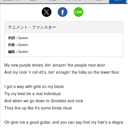
テニメント・ファンスター
作詞 :
Queen
作曲 :
Queen
編曲 :
Queen
My new purple shoes, bin' amazin' the people next door
And my rock 'n roll 45's, bin' enragin' the folks on the lower floor
I got a way with girls on my block
Try my best be a real individual
And when we go down to Smokies and rock
They line up like it's some kinda ritual
Oh give me a good guitar, and you can say that my hair's a disgra