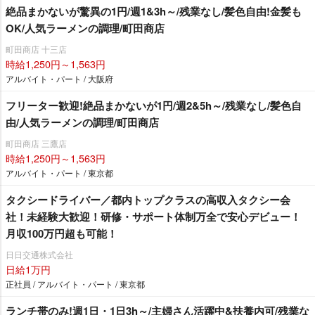
絶品まかないが驚異の1円/週1&3h～/残業なし/髪色自由!金髪も
OK/人気ラーメンの調理/町田商店
町田商店 十三店
時給1,250円～1,563円
アルバイト・パート / 大阪府
フリーター歓迎!絶品まかないが1円/週2&5h～/残業なし/髪色自
由/人気ラーメンの調理/町田商店
町田商店 三鷹店
時給1,250円～1,563円
アルバイト・パート / 東京都
タクシードライバー／都内トップクラスの高収入タクシー会
社！未経験大歓迎！研修・サポート体制万全で安心デビュー！
月収100万円超も可能！
日日交通株式会社
日給1万円
正社員 / アルバイト・パート / 東京都
ランチ帯のみ!週1日・1日3h～/主婦さん活躍中&扶養内可/残業な