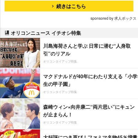
続きはこちら
sponsored by 求人ボックス
オリコンニュース イチオシ特集
川島海荷さんと学ぶ 日常に潜む“人身取
引”のリアル
オリコンタイアップ特集
マクドナルドが40年にわたり支える「小学
生の甲子園」
オリコンタイアップ特集
森崎ウィン×向井康二“両片思い”にキュン
が止まらん！
オリコンタイアップ特集
大好評につき再び！ファミマ名物45％増量