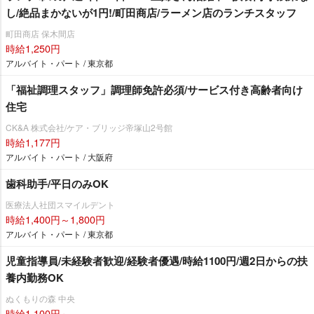
し/絶品まかないが1円!/町田商店/ラーメン店のランチスタッフ
町田商店 保木間店
時給1,250円
アルバイト・パート / 東京都
「福祉調理スタッフ」調理師免許必須/サービス付き高齢者向け
住宅
CK&A 株式会社/ケア・ブリッジ帝塚山2号館
時給1,177円
アルバイト・パート / 大阪府
歯科助手/平日のみOK
医療法人社団スマイルデント
時給1,400円～1,800円
アルバイト・パート / 東京都
児童指導員/未経験者歓迎/経験者優遇/時給1100円/週2日からの扶
養内勤務OK
ぬくもりの森 中央
時給1,100円～