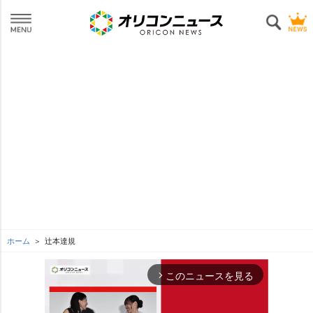
ホーム
辻本達規
このニュースを見る
arrow_forward_ios