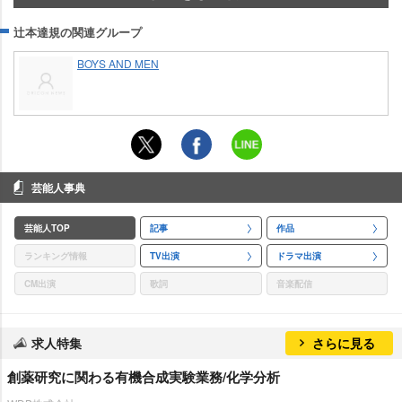
辻本達規の関連グループ
BOYS AND MEN
芸能人事典
芸能人TOP
記事
作品
ランキング情報
TV出演
ドラマ出演
CM出演
歌詞
音楽配信
求人特集
さらに見る
創薬研究に関わる有機合成実験業務/化学分析