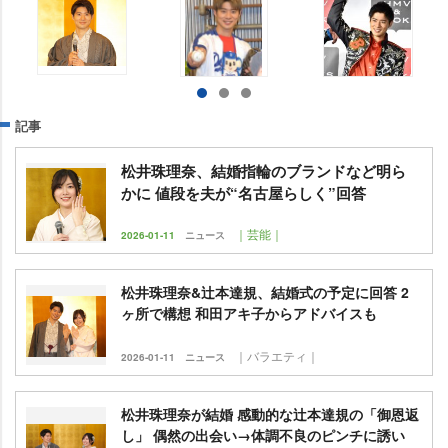
記事
松井珠理奈、結婚指輪のブランドなど明ら
かに 値段を夫が“名古屋らしく”回答
｜芸能｜
2026-01-11
ニュース
松井珠理奈&辻本達規、結婚式の予定に回答 2
ヶ所で構想 和田アキ子からアドバイスも
｜バラエティ｜
2026-01-11
ニュース
松井珠理奈が結婚 感動的な辻本達規の「御恩返
し」 偶然の出会い→体調不良のピンチに誘い