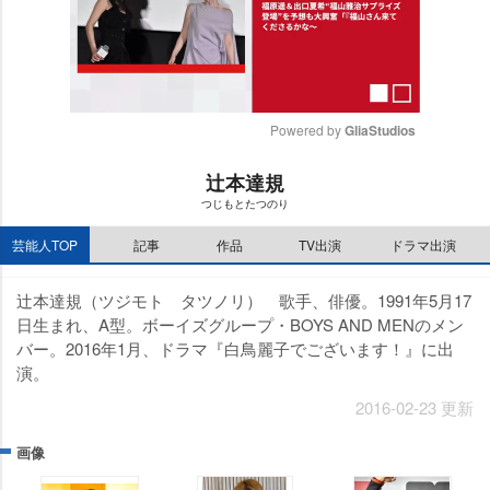
Powered by 
GliaStudios
M
辻本達規
u
つじもとたつのり
t
e
芸能人TOP
記事
作品
TV出演
ドラマ出演
辻本達規（ツジモト タツノリ） 歌手、俳優。1991年5月17
日生まれ、A型。ボーイズグループ・BOYS AND MENのメン
バー。2016年1月、ドラマ『白鳥麗子でございます！』に出
演。
2016-02-23 更新
画像