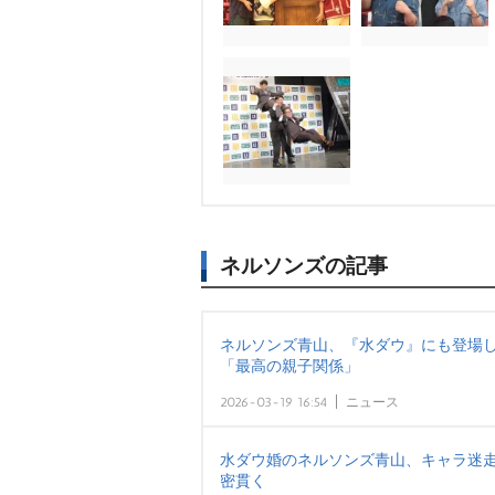
ネルソンズの記事
ネルソンズ青山、『水ダウ』にも登場し
「最高の親子関係」
2026-03-19 16:54
ニュース
水ダウ婚のネルソンズ青山、キャラ迷走
密貫く