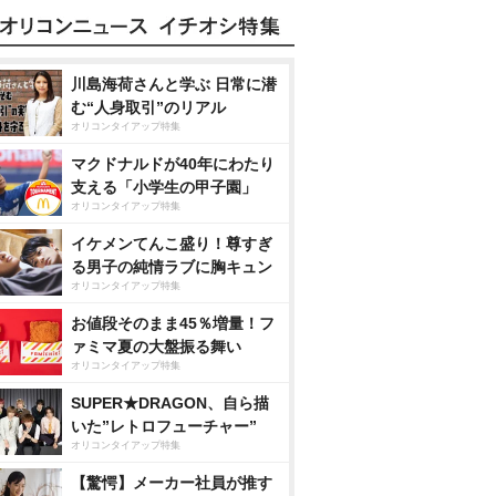
川島海荷さんと学ぶ 日常に潜
む“人身取引”のリアル
オリコンタイアップ特集
マクドナルドが40年にわたり
支える「小学生の甲子園」
オリコンタイアップ特集
イケメンてんこ盛り！尊すぎ
る男子の純情ラブに胸キュン
オリコンタイアップ特集
お値段そのまま45％増量！フ
ァミマ夏の大盤振る舞い
オリコンタイアップ特集
SUPER★DRAGON、自ら描
いた”レトロフューチャー”
オリコンタイアップ特集
【驚愕】メーカー社員が推す