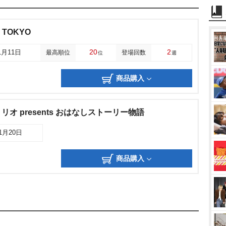
3 TOKYO
20
2
1月11日
最高順位
登場回数
位
週
商品購入
オ presents おはなしストーリー物語
11月20日
商品購入