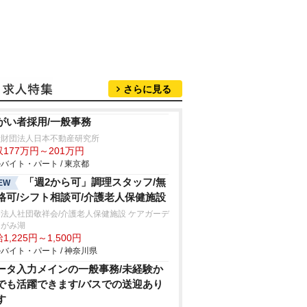
さらに見る
がい者採用/一般事務
般財団法人日本不動産研究所
177万円～201万円
バイト・パート / 東京都
「週2から可」調理スタッフ/無
EW
格可/シフト相談可/介護老人保健施設
法人社団敬祥会/介護老人保健施設 ケアガーデ
さがみ湖
1,225円～1,500円
バイト・パート / 神奈川県
ータ入力メインの一般事務/未経験か
でも活躍できます/バスでの送迎あり
す