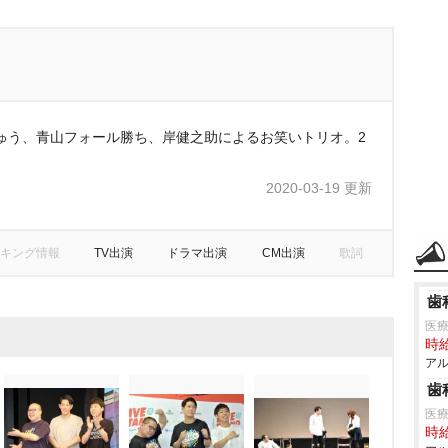
ゅう、青山フォール勝ち、岸健之助によるお笑いトリオ。2
2020-03-19 更新
キング情報
TV出演
ドラマ出演
CM出演
歌詞
歯
医
時給
アル
歯
医
時給