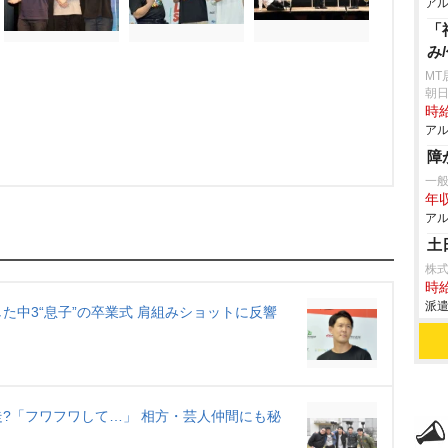
アル
「
み
MT
朝日
時給
アル
障
一
年収
アル
土
株
時給
派遣
た中3“息子”の卒業式 肩組みショットに反響
?「フワフワして…」 相方・芸人仲間にも秘