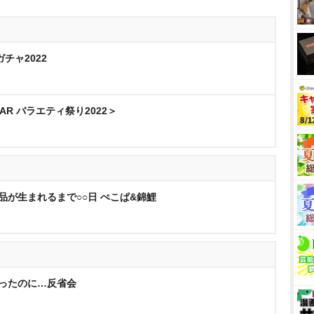
チャ2022
EAR バラエティ祭り2022＞
品が生まれるまで○○日 ぺこぱ&錦鯉
だったのに…反省会