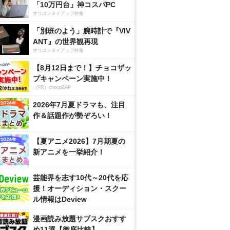
「10万円台」神コスパPC
オリコンタイアップ特集
「別班のよう」腕時計で『VIV
ANT』の世界観再現
オリコンタイアップ特集
【8月12日まで！】チョコザッ
プキャンペーン実施中！
（PR）chocoZAP
2026年7月夏ドラマも、注目
作＆話題作が勢ぞろい！
【夏アニメ2026】7月期夏の
新アニメを一挙紹介！
芸能界を志す10代～20代を応
援！オーディション・スクー
ル情報はDeview
漫画読み放題サブスクおすす
め11選【徹底比較】