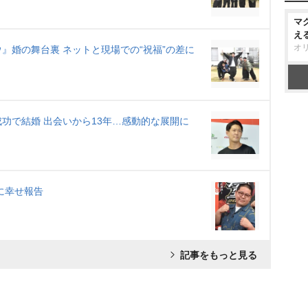
マ
え
オ
』婚の舞台裏 ネットと現場での“祝福”の差に
功で結婚 出会いから13年…感動的な展開に
に幸せ報告
記事をもっと見る