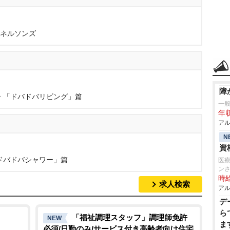
・ネルソンズ
』
障
 「ドバドバリビング」篇
一
年収
アル
N
』
資
ドバドバシャワー」篇
医療
ン
時給
求人検索
アル
デ
ら
「福祉調理スタッフ」調理師免許
NEW
ま
必須/日勤のみ/サービス付き高齢者向け住宅