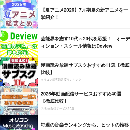
【夏アニメ2026】7月期夏の新アニメを一
挙紹介！
芸能界を志す10代～20代を応援！ オーデ
ィション・スクール情報はDeview
漫画読み放題サブスクおすすめ11選【徹底
比較】
オリコン顧客満足度ランキング
2026年動画配信サービスおすすめ40選
【徹底比較】
CS動画配信サービス20選
毎週の音楽ランキングから、ヒットの推移