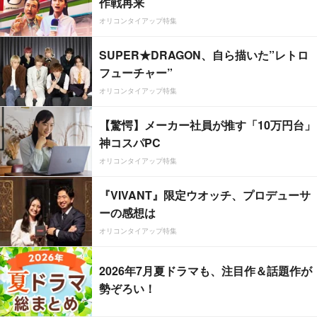
作戦再来
オリコンタイアップ特集
SUPER★DRAGON、自ら描いた”レトロ
フューチャー”
オリコンタイアップ特集
【驚愕】メーカー社員が推す「10万円台」
神コスパPC
オリコンタイアップ特集
『VIVANT』限定ウオッチ、プロデューサ
ーの感想は
オリコンタイアップ特集
2026年7月夏ドラマも、注目作＆話題作が
勢ぞろい！