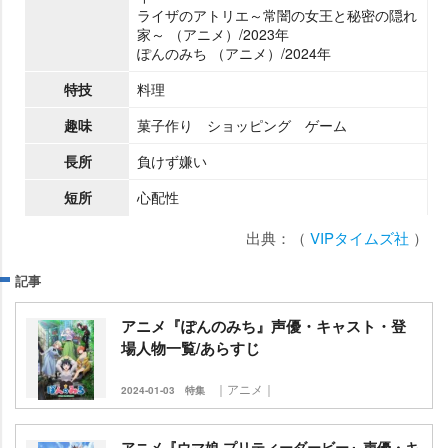
ライザのアトリエ～常闇の女王と秘密の隠れ
家～ （アニメ）/2023年
ぽんのみち （アニメ）/2024年
特技
料理
趣味
菓子作り ショッピング ゲーム
長所
負けず嫌い
短所
心配性
出典：（
VIPタイムズ社
）
記事
アニメ『ぽんのみち』声優・キャスト・登
場人物一覧/あらすじ
｜アニメ｜
2024-01-03
特集
アニメ『ウマ娘 プリティーダービー』声優・キ