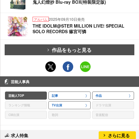
鬼人幻燈抄 Blu-ray BOX(特装限定版)
2025年09月10日発売
アルバム
THE IDOLM@STER MILLION LIVE! SPECIAL
SOLO RECORDS 篠宮可憐
作品をもっと見る
芸能人事典
芸能人TOP
記事
作品
ランキング情報
TV出演
ドラマ出演
CM出演
歌詞
音楽配信
求人特集
さらに見る