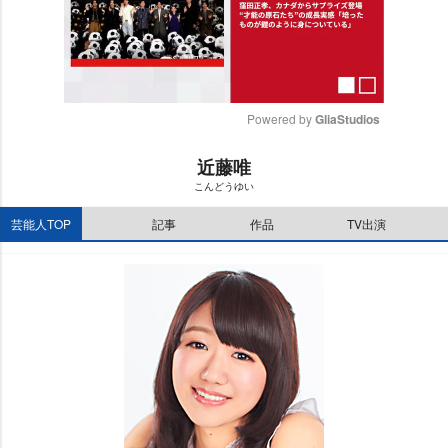
Powered by 
GliaStudios
M
近藤唯
u
こんどうゆい
t
e
芸能人TOP
記事
作品
TV出演