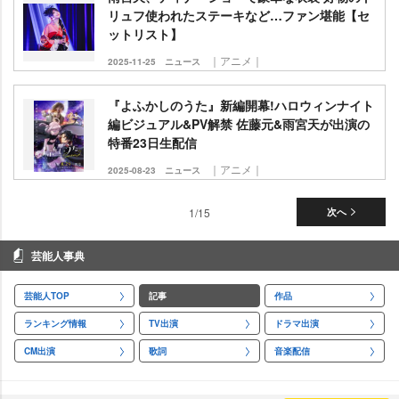
リュフ使われたステーキなど…ファン堪能【セ
ットリスト】
｜アニメ｜
2025-11-25
ニュース
『よふかしのうた』新編開幕!ハロウィンナイト
編ビジュアル&PV解禁 佐藤元&雨宮天が出演の
特番23日生配信
｜アニメ｜
2025-08-23
ニュース
1/15
次へ
芸能人事典
芸能人TOP
記事
作品
ランキング情報
TV出演
ドラマ出演
CM出演
歌詞
音楽配信