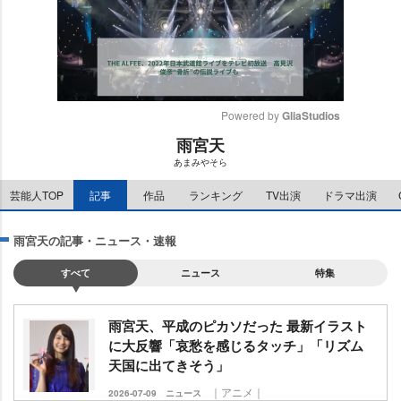
Powered by 
GliaStudios
雨宮天
M
あまみやそら
u
t
芸能人TOP
記事
作品
ランキング
TV出演
ドラマ出演
e
雨宮天の記事・ニュース・速報
すべて
ニュース
特集
雨宮天、平成のピカソだった 最新イラスト
に大反響「哀愁を感じるタッチ」「リズム
天国に出てきそう」
｜アニメ｜
2026-07-09
ニュース