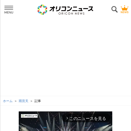
ホーム
雨宮天
記事
このニュースを見る
arrow_forward_ios