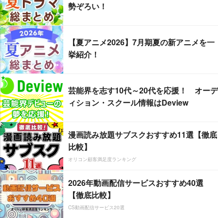
勢ぞろい！
【夏アニメ2026】7月期夏の新アニメを一
挙紹介！
芸能界を志す10代～20代を応援！ オーデ
ィション・スクール情報はDeview
漫画読み放題サブスクおすすめ11選【徹底
比較】
オリコン顧客満足度ランキング
2026年動画配信サービスおすすめ40選
【徹底比較】
CS動画配信サービス20選