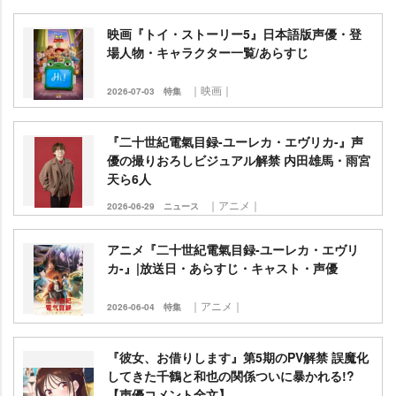
映画『トイ・ストーリー5』日本語版声優・登
場人物・キャラクター一覧/あらすじ
｜映画｜
2026-07-03
特集
『二十世紀電氣目録-ユーレカ・エヴリカ-』声
優の撮りおろしビジュアル解禁 内田雄馬・雨宮
天ら6人
｜アニメ｜
2026-06-29
ニュース
アニメ『二十世紀電氣目録-ユーレカ・エヴリ
カ-』|放送日・あらすじ・キャスト・声優
｜アニメ｜
2026-06-04
特集
『彼女、お借りします』第5期のPV解禁 誤魔化
してきた千鶴と和也の関係ついに暴かれる!?
【声優コメント全文】