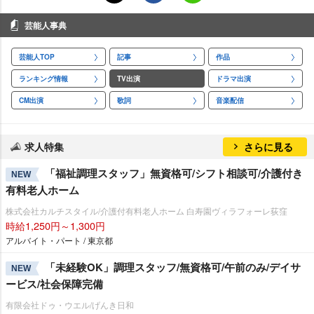
芸能人事典
芸能人TOP
記事
作品
ランキング情報
TV出演
ドラマ出演
CM出演
歌詞
音楽配信
求人特集
さらに見る
「福祉調理スタッフ」無資格可/シフト相談可/介護付き
NEW
有料老人ホーム
株式会社カルチスタイル/介護付有料老人ホーム 白寿園ヴィラフォーレ荻窪
時給1,250円～1,300円
アルバイト・パート / 東京都
「未経験OK」調理スタッフ/無資格可/午前のみ/デイサ
NEW
ービス/社会保障完備
有限会社ドゥ・ウエル/げんき日和