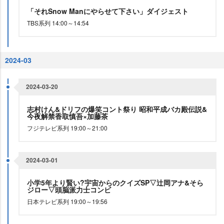
「それSnow Manにやらせて下さい」ダイジェスト
TBS系列 14:00～14:54
2024-03
2024-03-20
志村けん&ドリフの爆笑コント祭り 昭和平成バカ殿伝説&
今夜解禁香取慎吾×加藤茶
フジテレビ系列 19:00～21:00
2024-03-01
小学5年より賢い?宇宙からのクイズSP▽辻岡アナ&そら
ジロー▽頭脳派力士コンビ
日本テレビ系列 19:00～19:56