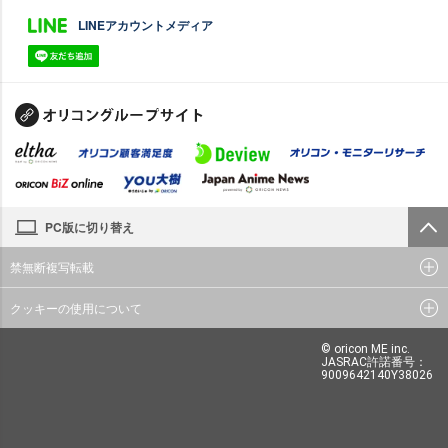
LINEアカウントメディア
PC版に切り替え
禁無断複写転載
クッキーの使用について
© oricon ME inc.
JASRAC許諾番号：
9009642140Y38026