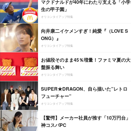
マクドナルドが40年にわたり支える「小学
生の甲子園」
オリコンタイアップ特集
向井康二イケメンすぎ！純愛『（LOVE S
ONG）』
オリコンタイアップ特集
お値段そのまま45％増量！ファミマ夏の大
盤振る舞い
オリコンタイアップ特集
SUPER★DRAGON、自ら描いた”レトロ
フューチャー”
オリコンタイアップ特集
【驚愕】メーカー社員が推す「10万円台」
神コスパPC