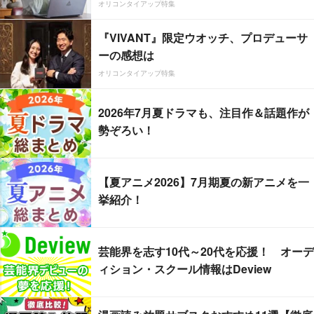
オリコンタイアップ特集
『VIVANT』限定ウオッチ、プロデューサ
ーの感想は
オリコンタイアップ特集
2026年7月夏ドラマも、注目作＆話題作が
勢ぞろい！
【夏アニメ2026】7月期夏の新アニメを一
挙紹介！
芸能界を志す10代～20代を応援！ オーデ
ィション・スクール情報はDeview