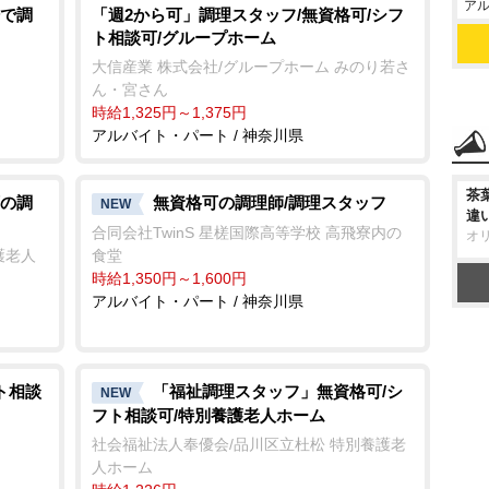
アル
で調
「週2から可」調理スタッフ/無資格可/シフ
ト相談可/グループホーム
大信産業 株式会社/グループホーム みのり若さ
ん・宮さん
時給1,325円～1,375円
アルバイト・パート / 神奈川県
茶
の調
無資格可の調理師/調理スタッフ
NEW
違
合同会社TwinS 星槎国際高等学校 高飛寮内の
オ
護老人
食堂
時給1,350円～1,600円
アルバイト・パート / 神奈川県
ト相談
「福祉調理スタッフ」無資格可/シ
NEW
フト相談可/特別養護老人ホーム
社会福祉法人奉優会/品川区立杜松 特別養護老
人ホーム