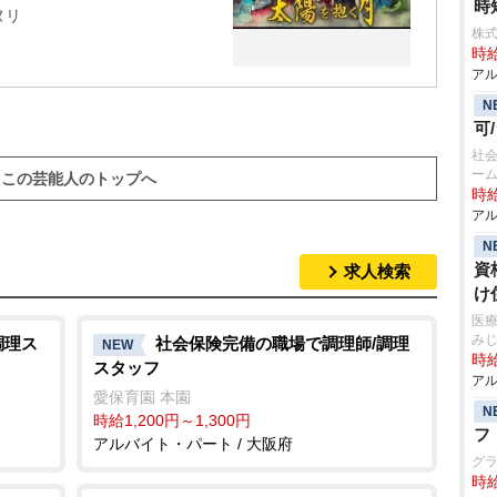
時
ヌリ
株式
時給
アル
N
可
社会
ー
この芸能人のトップへ
時給
アル
N
資
求人検索
け
医
み
調理ス
社会保険完備の職場で調理師/調理
NEW
時給
スタッフ
アル
ち
愛保育園 本園
N
時給1,200円～1,300円
フ
アルバイト・パート / 大阪府
グ
時給