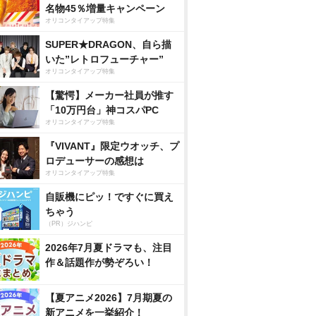
名物45％増量キャンペーン
オリコンタイアップ特集
SUPER★DRAGON、自ら描
いた”レトロフューチャー”
オリコンタイアップ特集
【驚愕】メーカー社員が推す
「10万円台」神コスパPC
オリコンタイアップ特集
『VIVANT』限定ウオッチ、プ
ロデューサーの感想は
オリコンタイアップ特集
自販機にピッ！ですぐに買え
ちゃう
（PR）ジハンピ
2026年7月夏ドラマも、注目
作＆話題作が勢ぞろい！
【夏アニメ2026】7月期夏の
新アニメを一挙紹介！