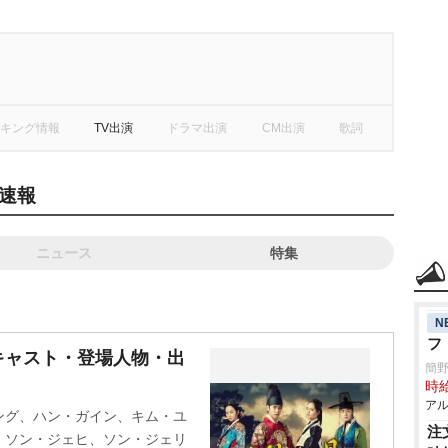
キング情報
TV出演
ドラマ出演
CM出演
歌詞
速報
ニュース
特集
N
フ
キャスト・登場人物・出
簡
時給
アル
ング、ハン・ガイン、キム・ユ
注
、ソン・ジェヒ、ソン・ジェリ