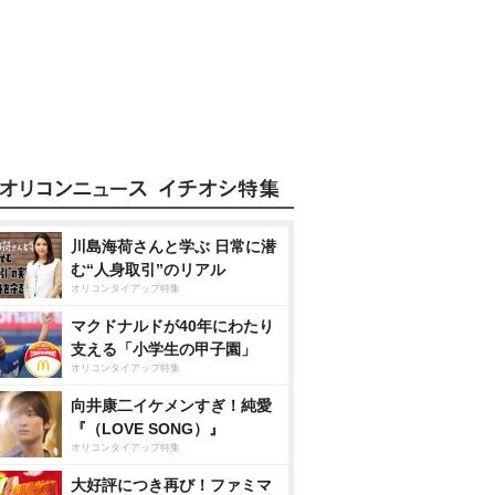
川島海荷さんと学ぶ 日常に潜
む“人身取引”のリアル
オリコンタイアップ特集
マクドナルドが40年にわたり
支える「小学生の甲子園」
オリコンタイアップ特集
向井康二イケメンすぎ！純愛
『（LOVE SONG）』
オリコンタイアップ特集
大好評につき再び！ファミマ