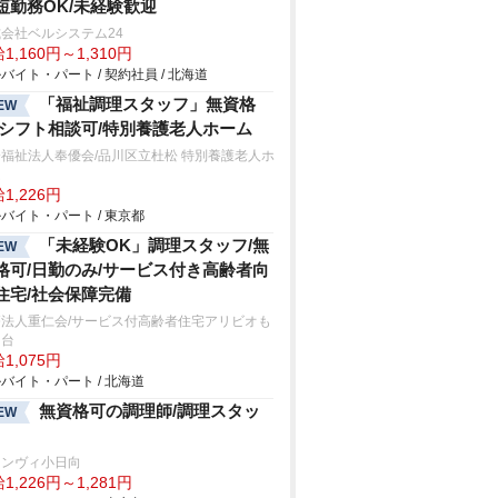
短勤務OK/未経験歓迎
会社ベルシステム24
1,160円～1,310円
バイト・パート / 契約社員 / 北海道
「福祉調理スタッフ」無資格
EW
/シフト相談可/特別養護老人ホーム
福祉法人奉優会/品川区立杜松 特別養護老人ホ
ム
1,226円
バイト・パート / 東京都
「未経験OK」調理スタッフ/無
EW
格可/日勤のみ/サービス付き高齢者向
住宅/社会保障完備
療法人重仁会/サービス付高齢者住宅アリビオも
じ台
1,075円
バイト・パート / 北海道
無資格可の調理師/調理スタッ
EW
ランヴィ小日向
1,226円～1,281円