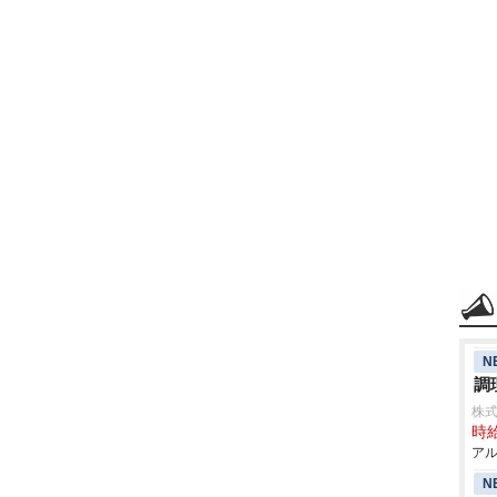
N
調
株
時給
アル
N