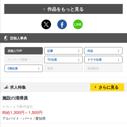
作品をもっと見る
芸能人事典
芸能人TOP
記事
作品
ランキング情報
TV出演
ドラマ出演
CM出演
歌詞
音楽配信
求人特集
さらに見る
施設の清掃員
ナカショウ株式会社
時給1,300円～1,500円
アルバイト・パート / 愛知県