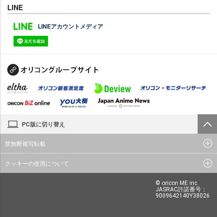
LINE
LINEアカウントメディア
PC版に切り替え
禁無断複写転載
クッキーの使用について
© oricon ME inc.
JASRAC許諾番号：
9009642140Y38026