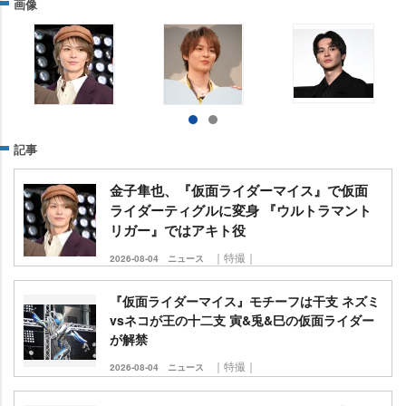
画像
記事
金子隼也、『仮面ライダーマイス』で仮面
ライダーティグルに変身 『ウルトラマント
リガー』ではアキト役
｜特撮｜
2026-08-04
ニュース
『仮面ライダーマイス』モチーフは干支 ネズミ
vsネコが王の十二支 寅&兎&巳の仮面ライダー
が解禁
｜特撮｜
2026-08-04
ニュース