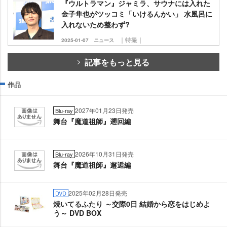
『ウルトラマン』ジャミラ、サウナには入れた
金子隼也がツッコミ「いけるんかい」 水風呂に
入れないため整わず?
｜特撮｜
2025-01-07
ニュース
記事をもっと見る
作品
2027年01月23日発売
Blu-ray
舞台『魔道祖師』遡回編
2026年10月31日発売
Blu-ray
舞台『魔道祖師』邂逅編
2025年02月28日発売
DVD
焼いてるふたり ～交際0日 結婚から恋をはじめよ
う～ DVD BOX