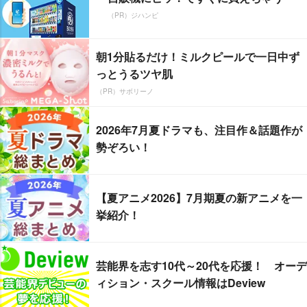
（PR）ジハンピ
朝1分貼るだけ！ミルクピールで一日中ず
っとうるツヤ肌
（PR）サボリーノ
2026年7月夏ドラマも、注目作＆話題作が
勢ぞろい！
【夏アニメ2026】7月期夏の新アニメを一
挙紹介！
芸能界を志す10代～20代を応援！ オーデ
ィション・スクール情報はDeview