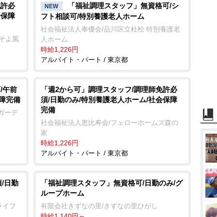
免許必
「福祉調理スタッフ」無資格可/シ
NEW
会保障
フト相談可/特別養護老人ホーム
社会福祉法人奉優会/品川区立杜松 特別養護老
ーそよ風
人ホーム
時給1,226円
アルバイト・パート / 東京都
/午前
「週2から可」調理スタッフ/調理師免許必
保障完備
須/日勤のみ/特別養護老人ホーム/社会保障
完備
ガーデ
社会福祉法人恵比寿会/フェローホームズ森の
家
時給1,226円
アルバイト・パート / 東京都
/日勤
「福祉調理スタッフ」無資格可/日勤のみ/グ
ループホーム
ライフ
有限会社きずなの里/きずなの里ひがし
時給1,140円～