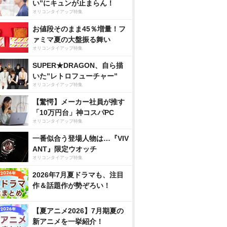
い”にキュンが止まらん！
オリコンタイアップ特集
お値段そのまま45％増量！フ
ァミマ夏の大盤振る舞い
オリコンタイアップ特集
SUPER★DRAGON、自ら描
いた”レトロフューチャー”
オリコンタイアップ特集
【驚愕】メーカー社員が推す
「10万円台」神コスパPC
オリコンタイアップ特集
一番似合う登場人物は…『VIV
ANT』限定ウオッチ
オリコンタイアップ特集
2026年7月夏ドラマも、注目
作＆話題作が勢ぞろい！
【夏アニメ2026】7月期夏の
新アニメを一挙紹介！