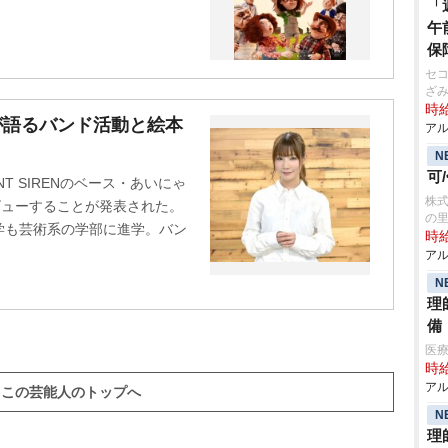
「
午
保
セコ
ざ
時給
ゃんが語るバンド活動と絵本
アル
N
可
T SIRENのベース・あいにゃ
株式
ビューすることが発表された。
の
学も芸術系の学部に進学。バン
時給
アル
N
理
備
医
時給
アル
この芸能人のトップへ
N
理