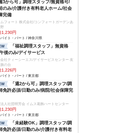
週3から可」調理スタッフ/無資格可/
前のみ/介護付き有料老人ホーム/社会
障完備
ムフォート 株式会社/コンフォートガーデンあ
み野
1,230円
バイト・パート / 神奈川県
「福祉調理スタッフ」無資格
EW
/午後のみ/デイサービス
会社ティーシーエス/デイサービスセンター 友
里旗の台
1,226円
バイト・パート / 東京都
「週2から可」調理スタッフ/調
EW
師免許必須/日勤のみ/病院/社会保障完
療法人社団明芳会 イムス葛飾ハートセンター
1,230円
バイト・パート / 東京都
「未経験OK」調理スタッフ/調
EW
師免許必須/日勤のみ/介護付き有料老