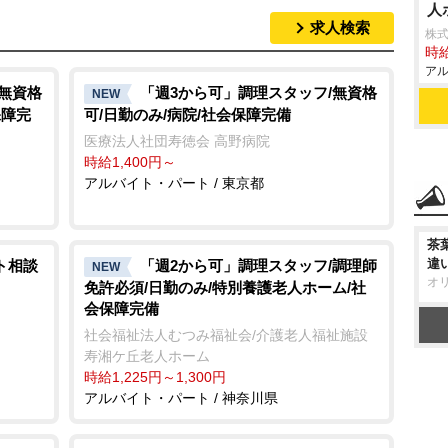
人
求人検索
株
時給
アル
/無資格
「週3から可」調理スタッフ/無資格
NEW
保障完
可/日勤のみ/病院/社会保障完備
医療法人社団寿徳会 高野病院
時給1,400円～
アルバイト・パート / 東京都
茶
違
ト相談
「週2から可」調理スタッフ/調理師
NEW
オ
免許必須/日勤のみ/特別養護老人ホーム/社
会保障完備
社会福祉法人むつみ福祉会/介護老人福祉施設
寿湘ケ丘老人ホーム
時給1,225円～1,300円
アルバイト・パート / 神奈川県