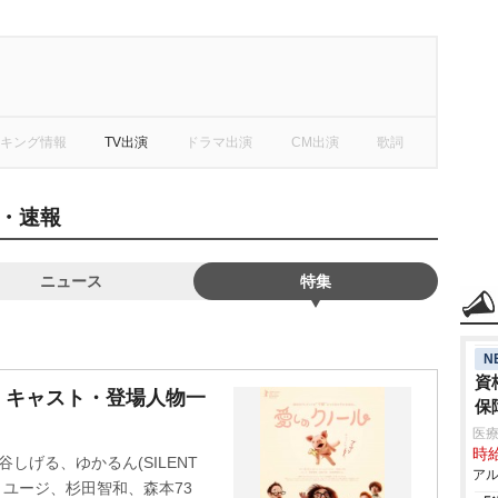
キング情報
TV出演
ドラマ出演
CM出演
歌詞
・速報
ニュース
特集
N
資
・キャスト・登場人物一
保
医療
時給
泉谷しげる、ゆかるん(SILENT
アル
EN)、ユージ、杉田智和、森本73