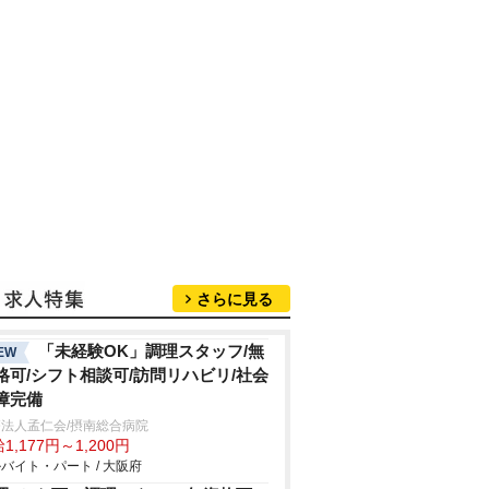
さらに見る
「未経験OK」調理スタッフ/無
EW
格可/シフト相談可/訪問リハビリ/社会
障完備
法人孟仁会/摂南総合病院
1,177円～1,200円
バイト・パート / 大阪府