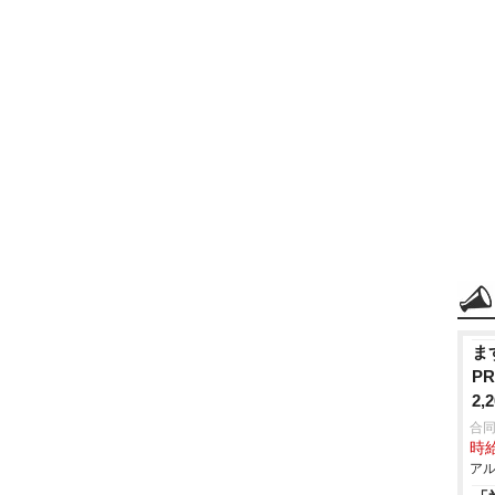
ま
P
2
合
時給
アル