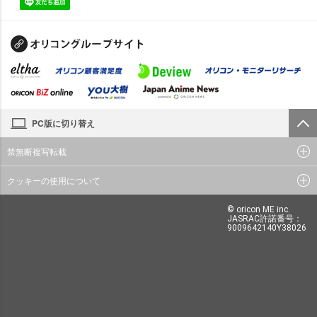
PC版に切り替え
禁無断複写転載
クッキーの使用について
© oricon ME inc.
JASRAC許諾番号：
9009642140Y38026