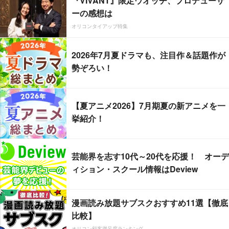
『VIVANT』限定ウオッチ、プロデューサ
ーの感想は
オリコンタイアップ特集
2026年7月夏ドラマも、注目作＆話題作が
勢ぞろい！
【夏アニメ2026】7月期夏の新アニメを一
挙紹介！
芸能界を志す10代～20代を応援！ オーデ
ィション・スクール情報はDeview
漫画読み放題サブスクおすすめ11選【徹底
比較】
オリコン顧客満足度ランキング