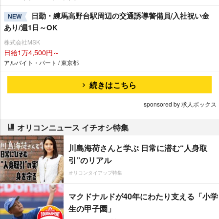
日勤・練馬高野台駅周辺の交通誘導警備員/入社祝い金
NEW
あり/週1日～OK
株式会社MSK
日給1万4,500円～
アルバイト・パート / 東京都
続きはこちら
sponsored by 求人ボックス
オリコンニュース イチオシ特集
川島海荷さんと学ぶ 日常に潜む“人身取
引”のリアル
オリコンタイアップ特集
マクドナルドが40年にわたり支える「小学
生の甲子園」