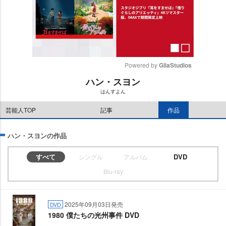
Powered by 
GliaStudios
ハン・スヨン
M
はんすよん
u
t
芸能人TOP
記事
作品
e
ハン・スヨンの作品
すべて
DVD
シングル
アルバム
Blu-ray
2025年09月03日発売
DVD
1980 僕たちの光州事件 DVD