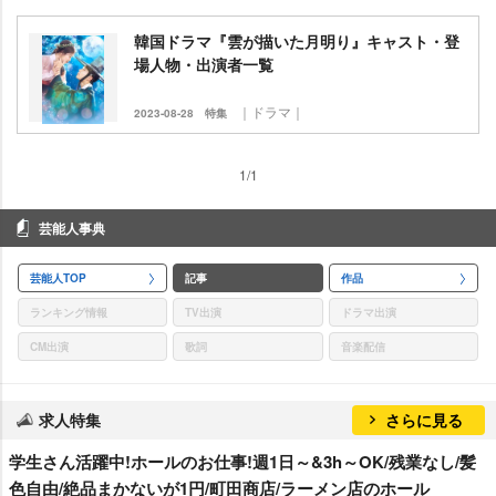
韓国ドラマ『雲が描いた月明り』キャスト・登
場人物・出演者一覧
｜ドラマ｜
2023-08-28
特集
1/1
芸能人事典
芸能人TOP
記事
作品
ランキング情報
TV出演
ドラマ出演
CM出演
歌詞
音楽配信
求人特集
さらに見る
学生さん活躍中!ホールのお仕事!週1日～&3h～OK/残業なし/髪
色自由/絶品まかないが1円/町田商店/ラーメン店のホール