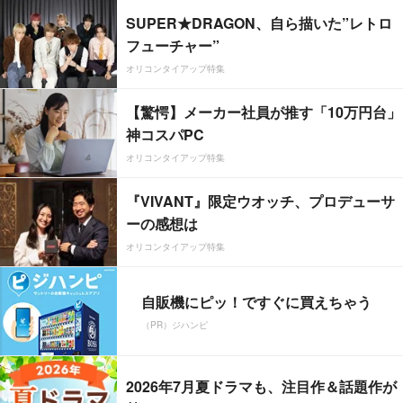
SUPER★DRAGON、自ら描いた”レトロ
フューチャー”
オリコンタイアップ特集
【驚愕】メーカー社員が推す「10万円台」
神コスパPC
オリコンタイアップ特集
『VIVANT』限定ウオッチ、プロデューサ
ーの感想は
オリコンタイアップ特集
自販機にピッ！ですぐに買えちゃう
（PR）ジハンピ
2026年7月夏ドラマも、注目作＆話題作が