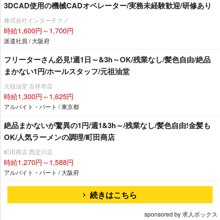
3DCAD使用の機械CADオペレーター/実務未経験歓迎/研修あり
株式会社インターテクノ
時給1,600円～1,700円
派遣社員 / 大阪府
フリーターさん必見!週1日～&3h～OK/残業なし/髪色自由/絶品
まかない1円/ホールスタッフ/元祖油堂
元祖油堂 吉祥寺店
時給1,300円～1,625円
アルバイト・パート / 東京都
絶品まかないが驚異の1円/週1&3h～/残業なし/髪色自由!金髪も
OK/人気ラーメンの調理/町田商店
町田商店 西淀川店
時給1,270円～1,588円
アルバイト・パート / 大阪府
続きはこちら
sponsored by 求人ボックス