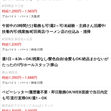
町田商店 十三店
時給1,250円～1,563円
アルバイト・パート / 大阪府
午前中の3時間だけ勤務も可!週2～可/未経験・主婦さん活躍中/
扶養内可/残業無/町田商店/ラーメン店の仕込み・清掃
町田商店 新百合ヶ丘店
時給1,230円
アルバイト・パート / 神奈川県
週1日～&3h～OK/残業なし/髪色自由!金髪もOK/絶品まかないが
たったの1円/ホールスタッフ/豚山
豚山 鶴見店
時給1,350円～1,688円
アルバイト・パート / 神奈川県
ベビーシッター/履歴書不要・即日勤務OK/WEB面接で当日内定
も可/直行直帰OK/週1～OK
株式会社アズスタッフ わんぱくランド
時給1,500円～3,000円