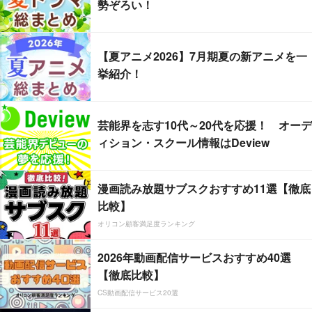
勢ぞろい！
【夏アニメ2026】7月期夏の新アニメを一
挙紹介！
芸能界を志す10代～20代を応援！ オーデ
ィション・スクール情報はDeview
漫画読み放題サブスクおすすめ11選【徹底
比較】
オリコン顧客満足度ランキング
2026年動画配信サービスおすすめ40選
【徹底比較】
CS動画配信サービス20選