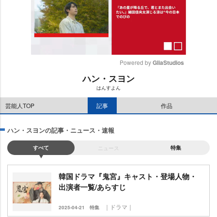
Powered by 
GliaStudios
ハン・スヨン
M
はんすよん
u
t
芸能人TOP
記事
作品
e
ハン・スヨンの記事・ニュース・速報
すべて
ニュース
特集
韓国ドラマ『鬼宮』キャスト・登場人物・
出演者一覧/あらすじ
｜ドラマ｜
2025-04-21
特集