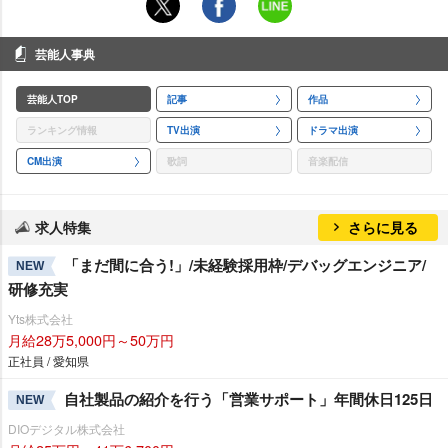
芸能人事典
芸能人TOP
記事
作品
ランキング情報
TV出演
ドラマ出演
CM出演
歌詞
音楽配信
求人特集
さらに見る
「まだ間に合う!」/未経験採用枠/デバッグエンジニア/
NEW
研修充実
Yts株式会社
月給28万5,000円～50万円
正社員 / 愛知県
自社製品の紹介を行う「営業サポート」年間休日125日
NEW
DIOデジタル株式会社