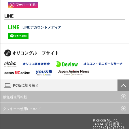
LINE
LINEアカウントメディア
PC版に切り替え
禁無断複写転載
クッキーの使用について
© oricon ME inc.
JASRAC許諾番号：
9009642140Y38026