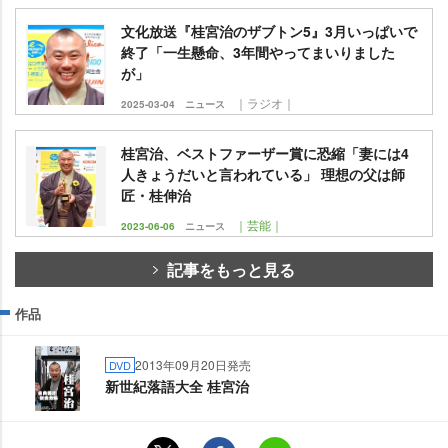
文化放送『桂宮治のザブトン5』3月いっぱいで
終了「一生懸命、3年間やってまいりました
が」
｜ラジオ｜
2025-03-04
ニュース
桂宮治、ベストファーザー賞に恐縮「妻には4
人きょうだいと言われている」 理想の父は師
匠・桂伸治
｜芸能｜
2023-06-06
ニュース
記事をもっと見る
作品
2013年09月20日発売
DVD
新世紀落語大全 桂宮治