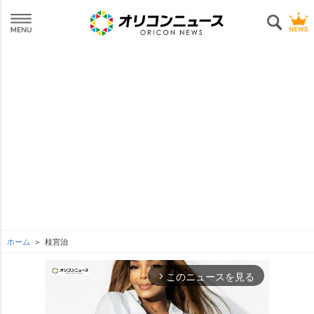
ホーム
桂宮治
このニュースを見る
arrow_forward_ios