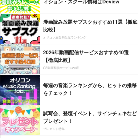
ィション・スクール情報はDeview
漫画読み放題サブスクおすすめ11選【徹底
比較】
オリコン顧客満足度ランキング
2026年動画配信サービスおすすめ40選
【徹底比較】
CS動画配信サービス20選
毎週の音楽ランキングから、ヒットの推移
をチェック！
試写会、登壇イベント、サインチェキなど
プレゼント！
プレゼント特集