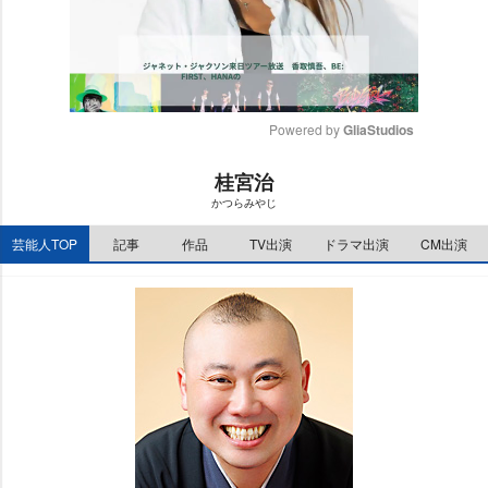
Powered by 
GliaStudios
M
桂宮治
u
かつらみやじ
t
e
芸能人TOP
記事
作品
TV出演
ドラマ出演
CM出演