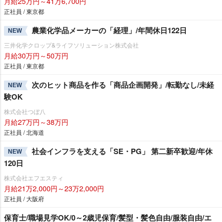
月給25万円～41万6,700円
正社員 / 東京都
農業化学品メーカーの「経理」/年間休日122日
NEW
三井化学クロップ&ライフソリューション株式会社
月給30万円～50万円
正社員 / 東京都
次のヒット商品を作る「商品企画開発」/転勤なし/未経
NEW
験OK
株式会社つぼ八
月給27万円～38万円
正社員 / 北海道
社会インフラを支える「SE・PG」 第二新卒歓迎/年休
NEW
120日
株式会社エフエスティ
月給21万2,000円～23万2,000円
正社員 / 大阪府
保育士/職場見学OK/0～2歳児保育/髪型・髪色自由/服装自由/エ