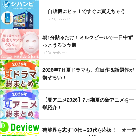
自販機にピッ！ですぐに買えちゃう
（PR）ジハンピ
朝1分貼るだけ！ミルクピールで一日中ず
っとうるツヤ肌
（PR）サボリーノ
2026年7月夏ドラマも、注目作＆話題作が
勢ぞろい！
【夏アニメ2026】7月期夏の新アニメを一
挙紹介！
芸能界を志す10代～20代を応援！ オーデ