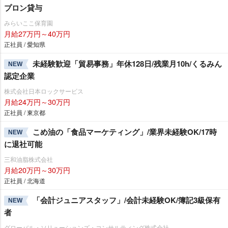
プロン貸与
みらいここ保育園
月給27万円～40万円
正社員 / 愛知県
未経験歓迎「貿易事務」年休128日/残業月10h/くるみん
NEW
認定企業
株式会社日本ロックサービス
月給24万円～30万円
正社員 / 東京都
こめ油の「食品マーケティング」/業界未経験OK/17時
NEW
に退社可能
三和油脂株式会社
月給20万円～30万円
正社員 / 北海道
「会計ジュニアスタッフ」/会計未経験OK/簿記3級保有
NEW
者
グローバル・ソリューションズ・コンサルティング株式会社