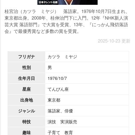
桂宮治（カツラ ミヤジ） 落語家。1976年10月7日生まれ、
東京都出身。2008年、桂伸治門下に入門。12年『NHK新人演
芸大賞 落語部門』で大賞を受賞、13年、『にっかん飛切落語
会』で最優秀賞など多数の賞を受賞。
2025-10-23 更新
フリガナ
カツラ ミヤジ
性別
男
生年月日
1976/10/7
星座
てんびん座
出身地
東京都
ジャンル
落語家、俳優
特技
演技 実演販売
趣味
子育て 教育