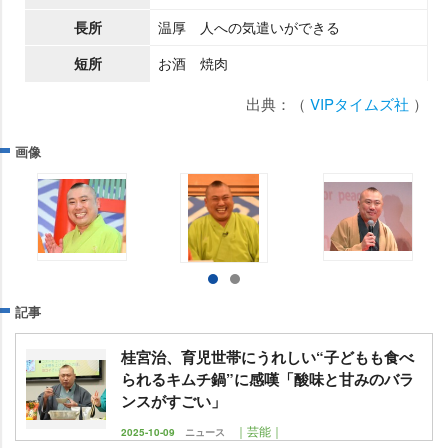
長所
温厚 人への気遣いができる
短所
お酒 焼肉
出典：（
VIPタイムズ社
）
画像
記事
桂宮治、育児世帯にうれしい“子どもも食べ
られるキムチ鍋”に感嘆「酸味と甘みのバラ
ンスがすごい」
｜芸能｜
2025-10-09
ニュース