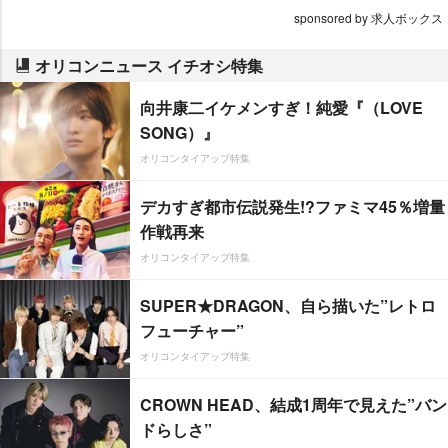
sponsored by 求人ボックス
オリコンニュース イチオシ特集
向井康二イケメンすぎ！純愛『（LOVE
SONG）』
オリコンタイアップ特集
デカすぎ都市伝説発生!?ファミマ45％増量
作戦再来
オリコンタイアップ特集
SUPER★DRAGON、自ら描いた”レトロ
フューチャー”
オリコンタイアップ特集
CROWN HEAD、結成1周年で見えた”バン
ドらしさ”