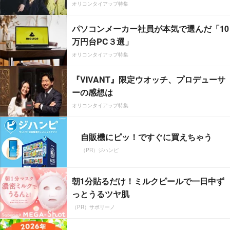
オリコンタイアップ特集
パソコンメーカー社員が本気で選んだ「10
万円台PC３選」
オリコンタイアップ特集
『VIVANT』限定ウオッチ、プロデューサ
ーの感想は
オリコンタイアップ特集
自販機にピッ！ですぐに買えちゃう
（PR）ジハンピ
朝1分貼るだけ！ミルクピールで一日中ず
っとうるツヤ肌
（PR）サボリーノ