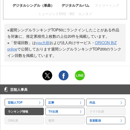
デジタルシングル（単曲）
デジタルアルバム
ストリーミング
ミュージックDVD・BD
エンタメ
※週間シングルランキングTOP50にランクインしたことがある作品
を対象に、推定累積売上枚数の上位20件を掲載しています。
※「登場回数」は
you大樹
および法人向けサービス・
ORICON BiZ
online
で公開しております週間シングルランキングTOP200のランク
イン回数を掲載しています。
芸能人事典
芸能人TOP
記事
作品
ランキング情報
TV出演
ドラマ出演
CM出演
歌詞
音楽配信