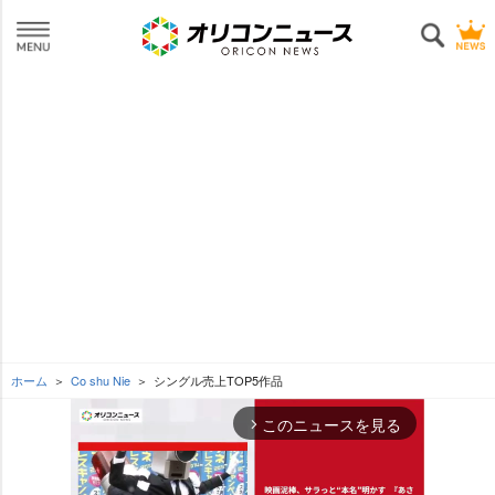
ホーム
Co shu Nie
シングル売上TOP5作品
このニュースを見る
arrow_forward_ios