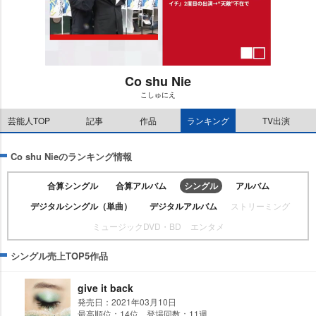
Co shu Nie
こしゅにえ
M
u
芸能人TOP
記事
作品
ランキング
TV出演
t
e
Co shu Nieのランキング情報
合算シングル
合算アルバム
シングル
アルバム
デジタルシングル（単曲）
デジタルアルバム
ストリーミング
ミュージックDVD・BD
エンタメ
シングル売上TOP5作品
give it back
発売日：2021年03月10日
最高順位：14位 登場回数：11週