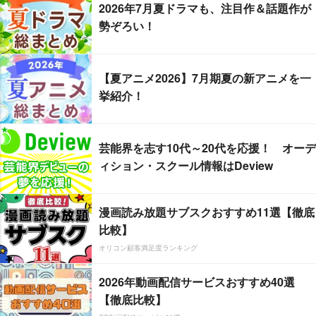
2026年7月夏ドラマも、注目作＆話題作が
勢ぞろい！
【夏アニメ2026】7月期夏の新アニメを一
挙紹介！
芸能界を志す10代～20代を応援！ オーデ
ィション・スクール情報はDeview
漫画読み放題サブスクおすすめ11選【徹底
比較】
オリコン顧客満足度ランキング
2026年動画配信サービスおすすめ40選
【徹底比較】