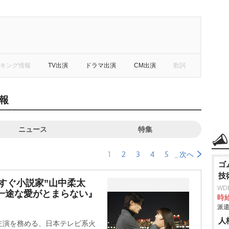
キング情報
TV出演
ドラマ出演
CM出演
歌詞
報
ニュース
特集
1
2
3
4
5
次へ
ゴ
技
っすぐ小説家”山中柔太
WD
一途な愛がとまらない』
時給
派遣
人
W主演を務める、日本テレビ系火