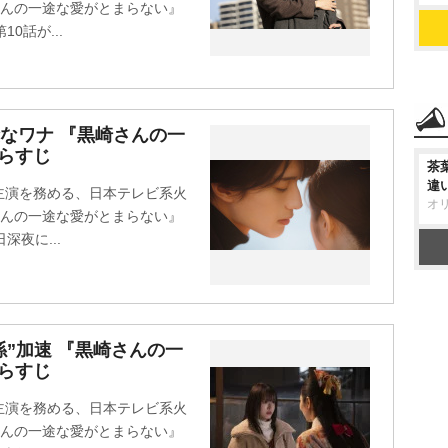
さんの一途な愛がとまらない』
10話が...
なワナ 『黒崎さんの一
らすじ
茶
違
W主演を務める、日本テレビ系火
オ
さんの一途な愛がとまらない』
深夜に...
係”加速 『黒崎さんの一
らすじ
W主演を務める、日本テレビ系火
さんの一途な愛がとまらない』