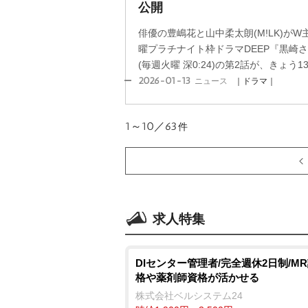
公開
俳優の豊嶋花と山中柔太朗(M!LK)が
曜プラチナイト枠ドラマDEEP『黒崎
(毎週火曜 深0:24)の第2話が、きょう13
2026-01-13
ニュース
｜ドラマ｜
1～10／63
件
求人特集
DIセンター管理者/完全週休2日制/M
格や薬剤師資格が活かせる
株式会社ベルシステム24