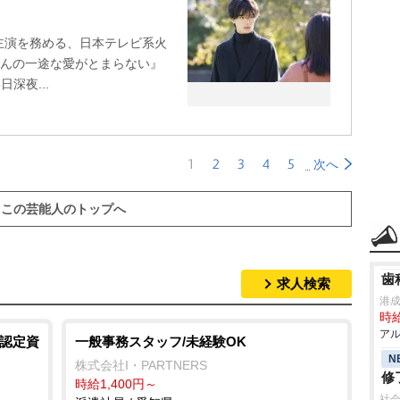
W主演を務める、日本テレビ系火
さんの一途な愛がとまらない』
日深夜...
1
2
3
4
5
次へ
この芸能人のトップへ
歯
求人検索
港
時給
アル
R認定資
一般事務スタッフ/未経験OK
N
株式会社I・PARTNERS
修
時給1,400円～
社会