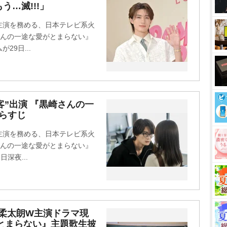
う…滅!!!」
u
t
W主演を務める、日本テレビ系火
e
さんの一途な愛がとまらない』
29日...
客”出演 『黒崎さんの一
らすじ
W主演を務める、日本テレビ系火
さんの一途な愛がとまらない』
日深夜...
&山中柔太朗W主演ドラマ現
とまらない』主題歌生披