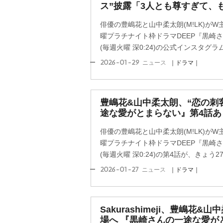
ス”披露「3人とも尊すぎて、も
俳優の豊嶋花と山中柔太朗(M!LK)が
曜プラチナイト枠ドラマDEEP『黒崎
(毎週火曜 深0:24)の公式インスタグラムが
2026-01-29
ニュース
｜ドラマ｜
豊嶋花&山中柔太朗、“恋の刺
途な愛がとまらない』第4話あ
俳優の豊嶋花と山中柔太朗(M!LK)が
曜プラチナイト枠ドラマDEEP『黒崎
(毎週火曜 深0:24)の第4話が、きょう27
2026-01-27
ニュース
｜ドラマ｜
Sakurashimeji、豊嶋花
場へ 『黒崎さんの一途な愛が