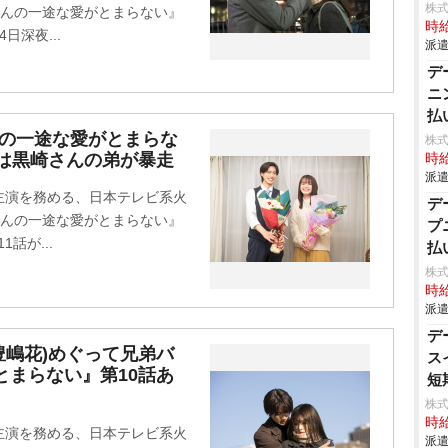
株式
さんの一途な愛がとまらない』
時給
日深夜...
派遣
デ
ニ
払
んの一途な愛がとまらな
株式
では黒崎さんの弟が暴走
時給
派遣
W主演を務める、日本テレビ系火
デ
さんの一途な愛がとまらない』
プ
1話が...
払
株式
時給
派遣
デ
豊嶋花)めぐって兄弟バ
ス
とまらない』第10話あ
短
株式
時給
W主演を務める、日本テレビ系火
派遣