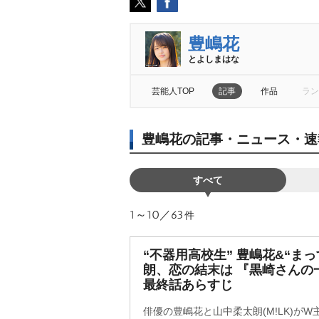
豊嶋花
とよしまはな
芸能人TOP
記事
作品
ラン
豊嶋花の記事・ニュース・速
すべて
1～10／63
件
“不器用高校生” 豊嶋花&“ま
朗、恋の結末は 『黒崎さんの
最終話あらすじ
俳優の豊嶋花と山中柔太朗(M!LK)が