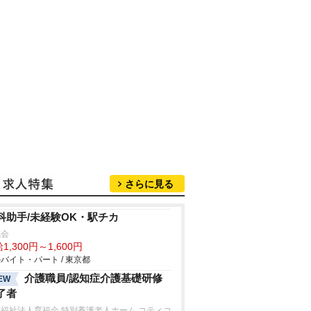
さらに見る
科助手/未経験OK・駅チカ
成会
1,300円～1,600円
バイト・パート / 東京都
介護職員/認知症介護基礎研修
EW
了者
福祉法人育福会 特別養護老人ホーム コティコ