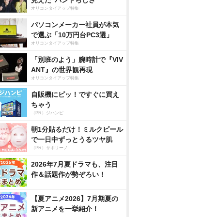
見えた”バンドらしさ”
オリコンタイアップ特集
パソコンメーカー社員が本気
で選ぶ「10万円台PC3選」
オリコンタイアップ特集
「別班のよう」腕時計で『VIV
ANT』の世界観再現
オリコンタイアップ特集
自販機にピッ！ですぐに買え
ちゃう
（PR）ジハンピ
朝1分貼るだけ！ミルクピール
で一日中ずっとうるツヤ肌
（PR）サボリーノ
2026年7月夏ドラマも、注目
作＆話題作が勢ぞろい！
【夏アニメ2026】7月期夏の
新アニメを一挙紹介！