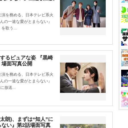
W主演を務める、日本テレビ系火
さんの一途な愛がとまらない』
を歌う...
するピュアな姿 『黒崎
』場面写真公開
W主演を務める、日本テレビ系火
さんの一途な愛がとまらない』
に放送...
柔太朗)、まずは“知人”に
らない』第2話場面写真