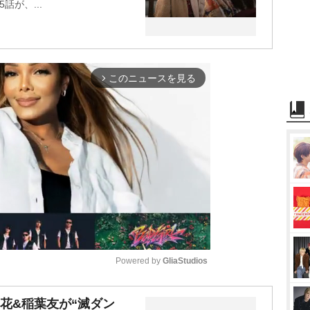
5話が、...
このニュースを見る
arrow_forward_ios
Powered by 
GliaStudios
M
花&稲葉友が“滅ダン