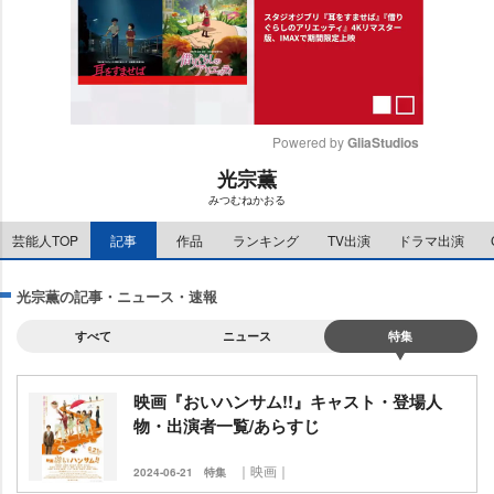
Powered by 
GliaStudios
光宗薫
M
みつむねかおる
u
t
芸能人TOP
記事
作品
ランキング
TV出演
ドラマ出演
e
光宗薫の記事・ニュース・速報
すべて
ニュース
特集
映画『おいハンサム!!』キャスト・登場人
物・出演者一覧/あらすじ
｜映画｜
2024-06-21
特集