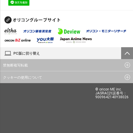
PC版に切り替え
禁無断複写転載
クッキーの使用について
© oricon ME inc.
JASRAC許諾番号：
9009642140Y38026