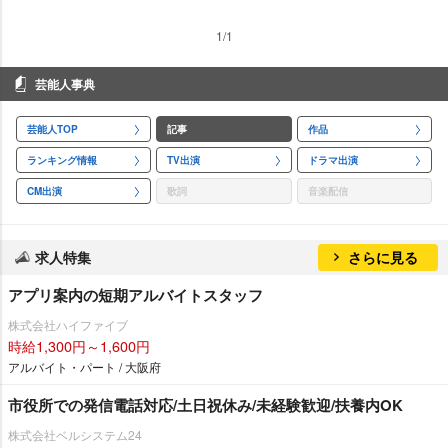
1/1
芸能人事典
芸能人TOP
記事
作品
ランキング情報
TV出演
ドラマ出演
CM出演
歌詞
音楽配信
求人特集
さらに見る
アプリ案内の短期アルバイトスタッフ
株式会社ハイファイブ
時給1,300円～1,600円
アルバイト・パート / 大阪府
市役所での発信電話対応/土日祝休み/未経験歓迎/扶養内OK
株式会社ベルシステム24