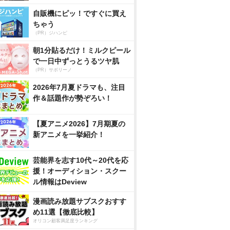
自販機にピッ！ですぐに買え
ちゃう
（PR）ジハンピ
朝1分貼るだけ！ミルクピール
で一日中ずっとうるツヤ肌
（PR）サボリーノ
2026年7月夏ドラマも、注目
作＆話題作が勢ぞろい！
【夏アニメ2026】7月期夏の
新アニメを一挙紹介！
芸能界を志す10代～20代を応
援！オーディション・スクー
ル情報はDeview
漫画読み放題サブスクおすす
め11選【徹底比較】
オリコン顧客満足度ランキング