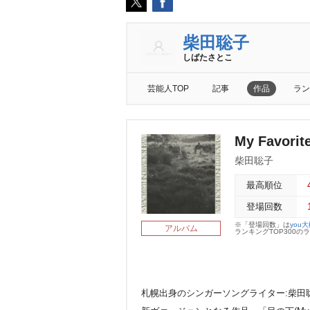
柴田聡子
しばたさとこ
芸能人TOP
記事
作品
ラン
My Favorit
柴田聡子
最高順位
登場回数
※「登場回数」は
you
アルバム
ランキングTOP300
札幌出身のシンガーソングライター:柴田聡子の2