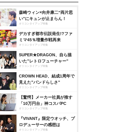
森崎ウィン×向井康二“両片思
い”にキュンが止まらん！
オリコンタイアップ特集
デカすぎ都市伝説発生!?ファ
ミマ45％増量作戦再来
オリコンタイアップ特集
SUPER★DRAGON、自ら描
いた”レトロフューチャー”
オリコンタイアップ特集
CROWN HEAD、結成1周年で
見えた”バンドらしさ”
オリコンタイアップ特集
【驚愕】メーカー社員が推す
「10万円台」神コスパPC
オリコンタイアップ特集
『VIVANT』限定ウオッチ、プ
ロデューサーの感想は
オリコンタイアップ特集