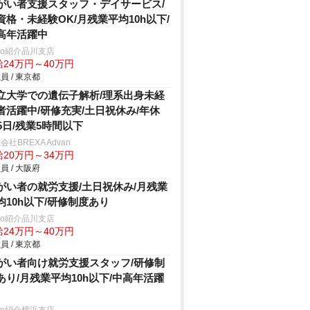
がい者支援スタッフ・デイサービス/
資格・未経験OK/月残業平均10h以下/
高年活躍中
trio紹介品川支店
給24万円～40万円
員 / 東京都
立大学での遺伝子解析/理系出身未経
者活躍中/研修充実/土日祝休み/年休
25日/残業5時間以下
会社BREXA Advan
給20万円～34万円
員 / 大阪府
がい者の就労支援/土日祝休み/月残業
均10h以下/研修制度あり
trio紹介品川支店
給24万円～40万円
員 / 東京都
がい者向け就労支援スタッフ/研修制
あり/月残業平均10h以下/中高年活躍