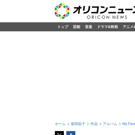
トップ
芸能
音楽
ドラマ&映画
アニメ
ホーム
柴田聡子
作品
アルバム
My Favo