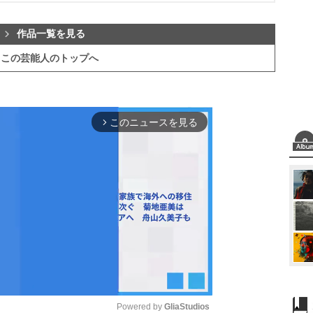
作品一覧を見る
この芸能人のトップへ
このニュースを見る
arrow_forward_ios
Powered by 
GliaStudios