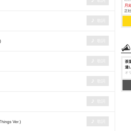
歌詞
ko
月
正社
歌詞
歌詞
)
歌詞
茶
違
オ
歌詞
歌詞
歌詞
Things Ver.)