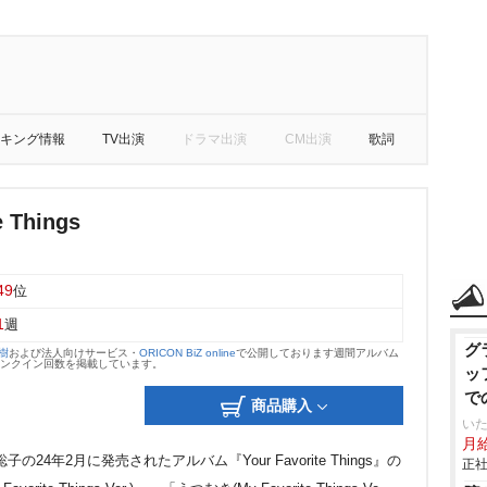
キング情報
TV出演
ドラマ出演
CM出演
歌詞
e Things
49
位
1
週
グ
大樹
および法人向けサービス・
ORICON BiZ online
で公開しております週間アルバム
のランクイン回数を掲載しています。
ッ
で
商品購入
いた
月給
4年2月に発売されたアルバム『Your Favorite Things』の
正社