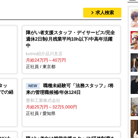
求人検索
M
u
t
障がい者支援スタッフ・デイサービス/完全
週休2日制/月残業平均10h以下/中高年活躍
e
中
kotrio紹介品川支店
月給24万円～40万円
正社員 / 東京都
タッ
職種未経験可「法務スタッフ」/将
NEW
ドでの経
来の管理職候補/年休124日
豊和工業株式会社
月給25万円～32万5,000円
正社員 / 愛知県