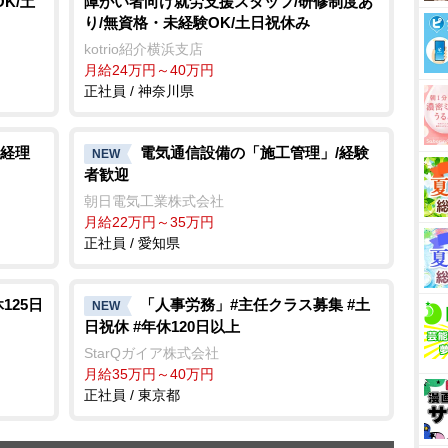
K/土
障がい者向け就労支援スタッフ/研修制度あ
り/無資格・未経験OK/土日祝休み
kotrio紹介横浜支店
月給24万円～40万円
正社員 / 神奈川県
経理
電気通信設備の「施工管理」/経験
NEW
者歓迎
朝日電気工業株式会社
月給22万円～35万円
正社員 / 愛知県
125日
「人事労務」#主任クラス募集 #土
NEW
日祝休 #年休120日以上
StarQガイア株式会社
月給35万円～40万円
正社員 / 東京都