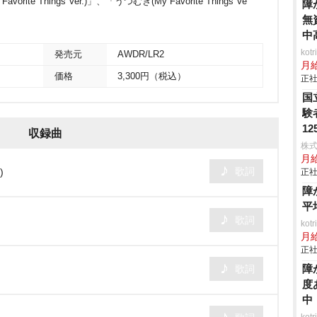
 Things Ver.)」、「うつむき(My Favorite Things Ve
障
無
中
ko
発売元
AWDR/LR2
月
価格
3,300円（税込）
正社
国
験
1
収録曲
株式
月
歌詞
)
正社
障
平
歌詞
ko
月
正社
障
歌詞
度
中