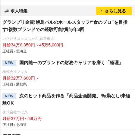
求人特集
さらに見る
グランプリ金賞!焼鳥バルのホールスタッフ/“食のプロ”を目指
す!複数ブランドでの経験可能/賞与年3回
いただきコッコちゃん 新道東店
月給34万6,350円～45万5,000円
正社員 / 北海道
国内随一のブランドの財務キャリアを磨く「経理」
NEW
株式会社マキタ
月給32万7,600円～
正社員 / 愛知県
次のヒット商品を作る「商品企画開発」/転勤なし/未経
NEW
験OK
株式会社つぼ八
月給27万円～38万円
正社員 / 北海道