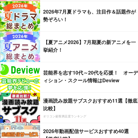
2026年7月夏ドラマも、注目作＆話題作が
勢ぞろい！
【夏アニメ2026】7月期夏の新アニメを一
挙紹介！
芸能界を志す10代～20代を応援！ オーデ
ィション・スクール情報はDeview
漫画読み放題サブスクおすすめ11選【徹底
比較】
オリコン顧客満足度ランキング
2026年動画配信サービスおすすめ40選