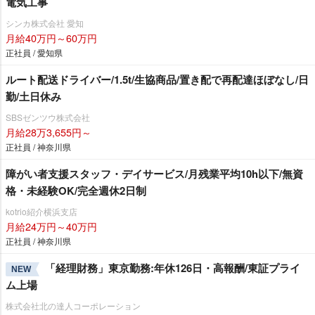
電気工事
シンカ株式会社 愛知
月給40万円～60万円
正社員 / 愛知県
ルート配送ドライバー/1.5t/生協商品/置き配で再配達ほぼなし/日
勤/土日休み
SBSゼンツウ株式会社
月給28万3,655円～
正社員 / 神奈川県
障がい者支援スタッフ・デイサービス/月残業平均10h以下/無資
格・未経験OK/完全週休2日制
kotrio紹介横浜支店
月給24万円～40万円
正社員 / 神奈川県
「経理財務」東京勤務:年休126日・高報酬/東証プライ
NEW
ム上場
株式会社北の達人コーポレーション