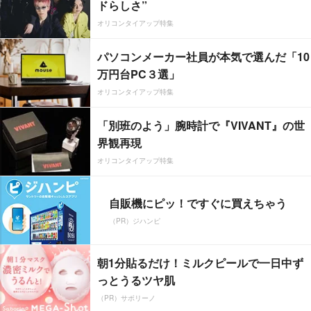
ドらしさ”
オリコンタイアップ特集
パソコンメーカー社員が本気で選んだ「10
万円台PC３選」
オリコンタイアップ特集
「別班のよう」腕時計で『VIVANT』の世
界観再現
オリコンタイアップ特集
自販機にピッ！ですぐに買えちゃう
（PR）ジハンピ
朝1分貼るだけ！ミルクピールで一日中ず
っとうるツヤ肌
（PR）サボリーノ