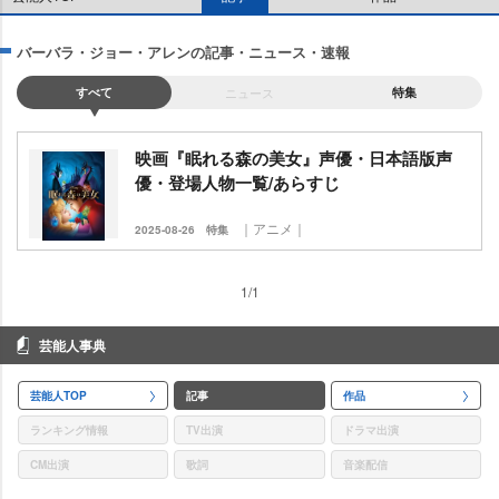
バーバラ・ジョー・アレンの記事・ニュース・速報
すべて
ニュース
特集
映画『眠れる森の美女』声優・日本語版声
優・登場人物一覧/あらすじ
｜アニメ｜
2025-08-26
特集
1/1
芸能人事典
芸能人TOP
記事
作品
ランキング情報
TV出演
ドラマ出演
CM出演
歌詞
音楽配信