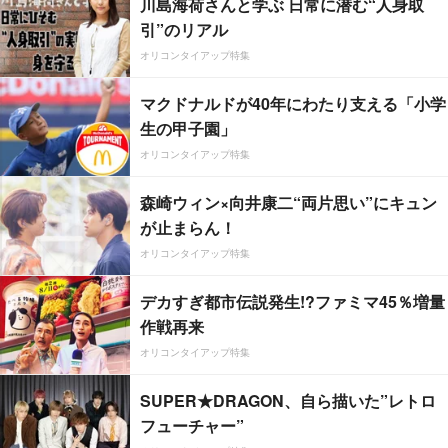
川島海荷さんと学ぶ 日常に潜む“人身取
引”のリアル
オリコンタイアップ特集
マクドナルドが40年にわたり支える「小学
生の甲子園」
オリコンタイアップ特集
森崎ウィン×向井康二“両片思い”にキュン
が止まらん！
オリコンタイアップ特集
デカすぎ都市伝説発生!?ファミマ45％増量
作戦再来
オリコンタイアップ特集
SUPER★DRAGON、自ら描いた”レトロ
フューチャー”