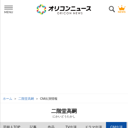
ホーム
二階堂高嗣
CM出演情報
二階堂高嗣
にかいどうたかし
芸能人TOP
記事
作品
TV出演
ドラマ出演
CM出演