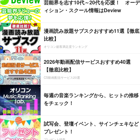
芸能界を志す10代～20代を応援！ オーデ
ィション・スクール情報はDeview
漫画読み放題サブスクおすすめ11選【徹底
比較】
オリコン顧客満足度ランキング
2026年動画配信サービスおすすめ40選
【徹底比較】
CS動画配信サービス20選
毎週の音楽ランキングから、ヒットの推移
をチェック！
試写会、登壇イベント、サインチェキなど
プレゼント！
プレゼント特集