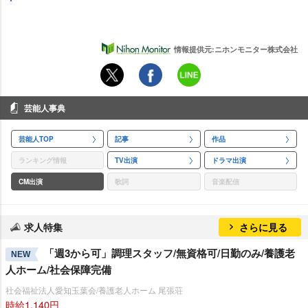
情報提供元:ニホンモニター株式会社
芸能人事典
芸能人TOP
記事
作品
ランキング情報
TV出演
ドラマ出演
CM出演
歌詞
音楽配信
求人特集
さらに見る
「週3から可」調理スタッフ/無資格可/日勤のみ/養護老
NEW
人ホーム/社会保障完備
社会福祉法人愛知玉葉会/養護老人ホーム 尾張荘
時給1,140円