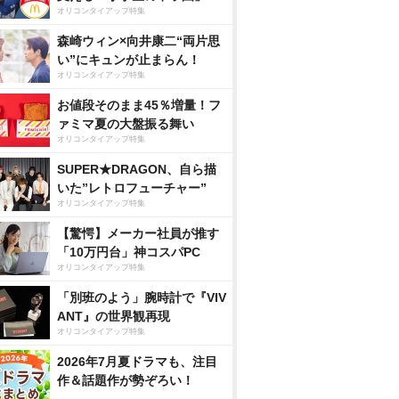
オリコンタイアップ特集
森崎ウィン×向井康二“両片思
い”にキュンが止まらん！
オリコンタイアップ特集
お値段そのまま45％増量！フ
ァミマ夏の大盤振る舞い
オリコンタイアップ特集
SUPER★DRAGON、自ら描
いた”レトロフューチャー”
オリコンタイアップ特集
【驚愕】メーカー社員が推す
「10万円台」神コスパPC
オリコンタイアップ特集
「別班のよう」腕時計で『VIV
ANT』の世界観再現
オリコンタイアップ特集
2026年7月夏ドラマも、注目
作＆話題作が勢ぞろい！