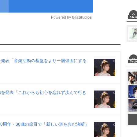
Powered by 
GliaStudios
M
u
t
e
を発表「音楽活動の基盤をより一層強固にする
携を発表「これからも初心を忘れず歩んで行き
10周年・30歳の節目で「新しい道を歩む決断」