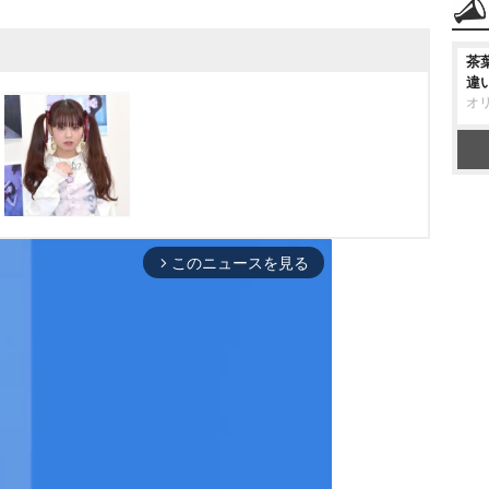
茶
違
オ
このニュースを見る
arrow_forward_ios