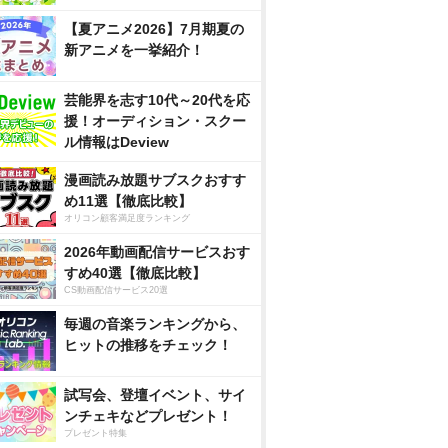
【夏アニメ2026】7月期夏の
新アニメを一挙紹介！
芸能界を志す10代～20代を応
援！オーディション・スクー
ル情報はDeview
漫画読み放題サブスクおすす
め11選【徹底比較】
オリコン顧客満足度ランキング
2026年動画配信サービスおす
すめ40選【徹底比較】
CS動画配信サービス20選
毎週の音楽ランキングから、
ヒットの推移をチェック！
試写会、登壇イベント、サイ
ンチェキなどプレゼント！
プレゼント特集