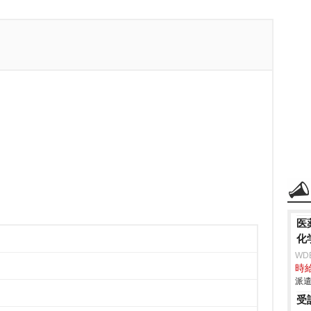
医
化
WD
時給
派遣
受