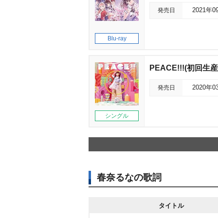
発売日
2021年0
Blu-ray
PEACE!!!(初回生
発売日
2020年0
シングル
春奈るなの歌詞
タイトル