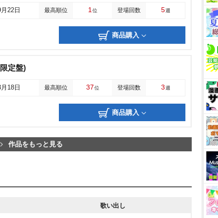
1
5
9月22日
最高順位
登場回数
位
週
商品購入
産限定盤)
37
3
3月18日
最高順位
登場回数
位
週
商品購入
作品をもっと見る
歌い出し