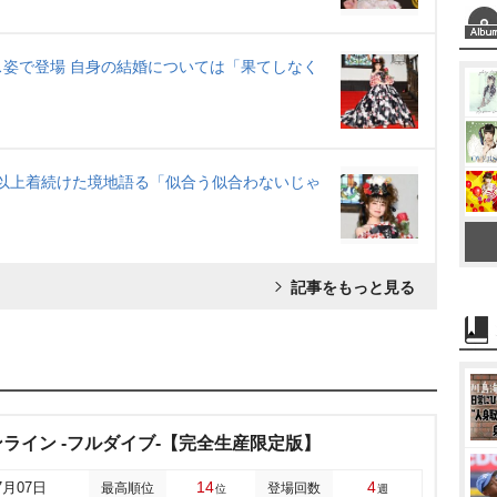
姿で登場 自身の結婚については「果てしなく
年以上着続けた境地語る「似合う似合わないじゃ
記事をもっと見る
ライン -フルダイブ-【完全生産限定版】
14
4
7月07日
最高順位
登場回数
位
週