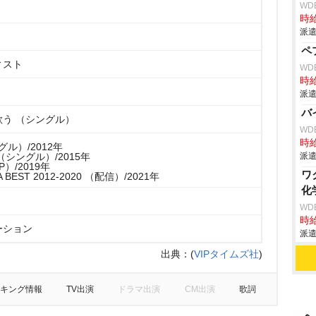
WD
時給
派遣
ペ
ィスト
WD
時給
派遣
バ
う （シングル）
WD
時給
ングル）/2012年
シングル）/2015年
派遣
（EP）/2019年
ワ
A BEST 2012-2020 （配信）/2021年
化
WD
時給
ーション
派遣
出典：
(
VIPタイムズ社
)
キング情報
TV出演
ドラマ出演
CM出演
歌詞