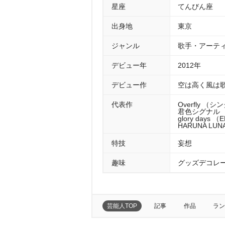
星座
てんびん座
出身地
東京
ジャンル
歌手・アーテ
デビュー年
2012年
デビュー作
空は高く風は歌
代表作
Overfly （シ
君色シグナル （
glory days 
HARUNA LUN
特技
妄想
趣味
グッズデコレ
芸能人TOP
記事
作品
ラン