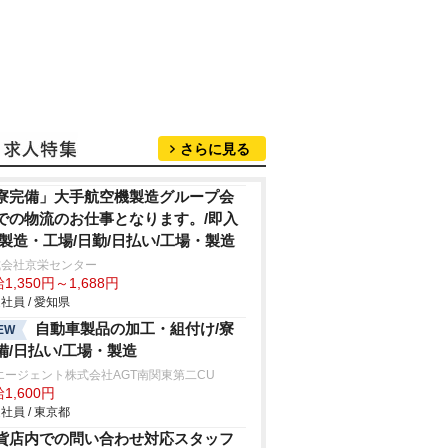
さらに見る
寮完備」大手航空機製造グループ会
での物流のお仕事となります。/即入
/製造・工場/日勤/日払い/工場・製造
式会社京栄センター
1,350円～1,688円
社員 / 愛知県
自動車製品の加工・組付け/寮
EW
備/日払い/工場・製造
エージェント株式会社AGT南関東第二CU
1,600円
社員 / 東京都
貨店内での問い合わせ対応スタッフ