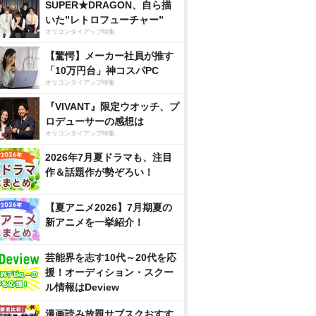
SUPER★DRAGON、自ら描
いた”レトロフューチャー”
オリコンタイアップ特集
【驚愕】メーカー社員が推す
「10万円台」神コスパPC
オリコンタイアップ特集
『VIVANT』限定ウオッチ、プ
ロデューサーの感想は
オリコンタイアップ特集
2026年7月夏ドラマも、注目
作＆話題作が勢ぞろい！
【夏アニメ2026】7月期夏の
新アニメを一挙紹介！
芸能界を志す10代～20代を応
援！オーディション・スクー
ル情報はDeview
漫画読み放題サブスクおすす