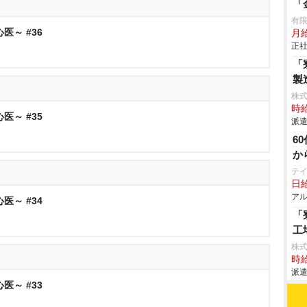
「
有
医～ #36
月給
正社
「
製
株
時給
医～ #35
派遣
6
か
テ
日給
アル
医～ #34
「
工
株
時給
派遣
医～ #33