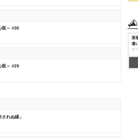
医～ #30
茶
違
オ
医～ #29
「許されぬ縁」