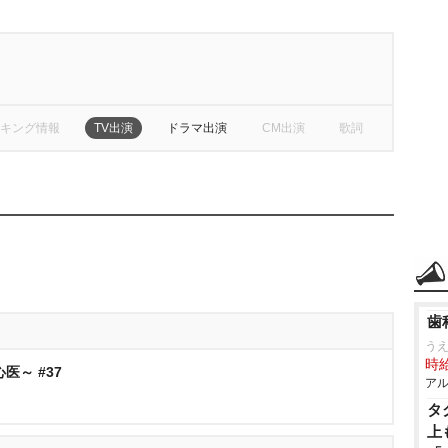
キング情報
TV出演
ドラマ出演
CM出演
歌詞
歯
う
時給
医～ #37
アル
タ
上