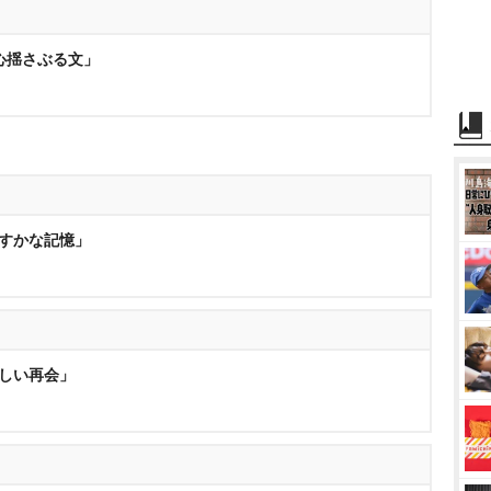
「心揺さぶる文」
かすかな記憶」
悲しい再会」