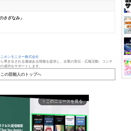
恋のさざなみ」
：
ニホンモニター株式会社
から導き出される価値ある情報を提供し、企業の宣伝・広報活動、コンテ
動の成功をサポートします。
この芸能人のトップへ
このニュースを見る
arrow_forward_ios