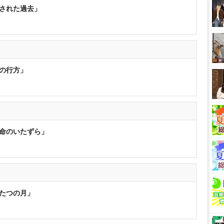
消された過去」
愛の行方」
運命のいたずら」
ふたつの月」