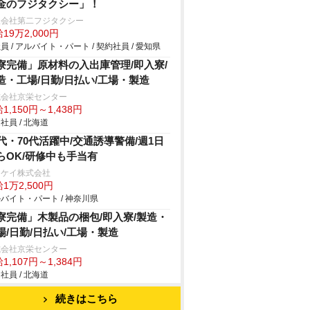
金のフジタクシー」！
限会社第二フジタクシー
19万2,000円
員 / アルバイト・パート / 契約社員 / 愛知県
寮完備」原材料の入出庫管理/即入寮/
造・工場/日勤/日払い/工場・製造
式会社京栄センター
1,150円～1,438円
社員 / 北海道
0代・70代活躍中/交通誘導警備/週1日
らOK/研修中も手当有
イケイ株式会社
1万2,500円
バイト・パート / 神奈川県
寮完備」木製品の梱包/即入寮/製造・
場/日勤/日払い/工場・製造
式会社京栄センター
1,107円～1,384円
社員 / 北海道
続きはこちら