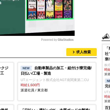
Powered by 
GliaStudios
「
求人検索
社
M
寮
u
株
t
ンクジ
自動車製品の加工・組付け/寮完備/
NEW
時給
/工
日払い/工場・製造
e
派遣
UTエージェント株式会社AGT南関東第二CU
N
時給1,600円
完
派遣社員 / 東京都
UT
時給
派遣
百