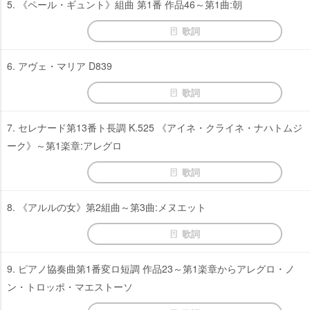
5. 《ペール・ギュント》組曲 第1番 作品46～第1曲:朝
歌詞
6. アヴェ・マリア D839
歌詞
7. セレナード第13番ト長調 K.525 《アイネ・クライネ・ナハトムジ
ーク》～第1楽章:アレグロ
歌詞
8. 《アルルの女》第2組曲～第3曲:メヌエット
歌詞
9. ピアノ協奏曲第1番変ロ短調 作品23～第1楽章からアレグロ・ノ
ン・トロッポ・マエストーソ