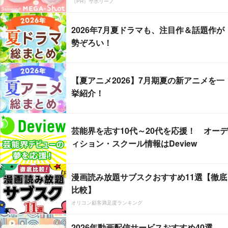
（PR）サボリーノ
2026年7月夏ドラマも、注目作＆話題作が
勢ぞろい！
【夏アニメ2026】7月期夏の新アニメを一
挙紹介！
芸能界を志す10代～20代を応援！ オーデ
ィション・スクール情報はDeview
漫画読み放題サブスクおすすめ11選【徹底
比較】
オリコン顧客満足度ランキング
2026年動画配信サービスおすすめ40選