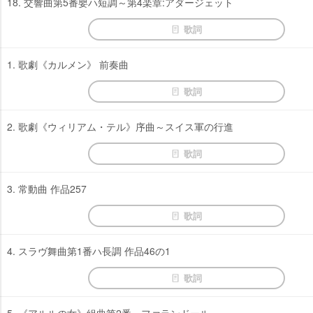
18. 交響曲第5番嬰ハ短調～第4楽章:アダージェット
歌詞
1. 歌劇《カルメン》 前奏曲
歌詞
2. 歌劇《ウィリアム・テル》序曲～スイス軍の行進
歌詞
3. 常動曲 作品257
歌詞
4. スラヴ舞曲第1番ハ長調 作品46の1
歌詞