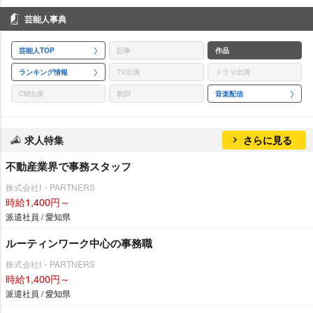
芸能人事典
芸能人TOP
記事
作品
ランキング情報
TV出演
ドラマ出演
CM出演
歌詞
音楽配信
求人特集
さらに見る
不動産業界で事務スタッフ
株式会社I・PARTNERS
時給1,400円～
派遣社員 / 愛知県
ルーティンワーク中心の事務職
株式会社I・PARTNERS
時給1,400円～
派遣社員 / 愛知県