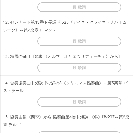
歌詞
12. セレナード第13番ト長調 K.525《アイネ・クライネ・ナハトム
ジーク》～第2楽章:ロマンス
歌詞
13. 精霊の踊り〔歌劇《オルフェオとエウリディーチェ》から〕
歌詞
14. 合奏協奏曲ト短調 作品6の8《クリスマス協奏曲》～第5楽章:パ
ストラール
歌詞
15. 協奏曲集《四季》から 協奏曲第4番ト短調 《冬》RV297～第2楽
章:ラルゴ