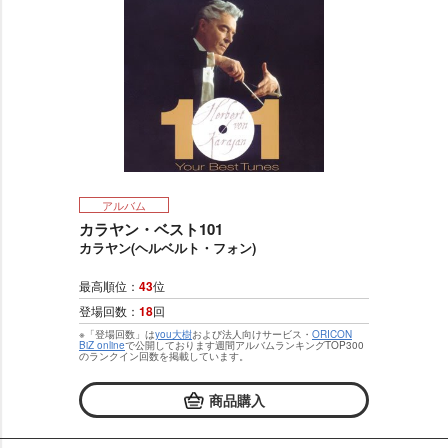
アルバム
カラヤン・ベスト101
カラヤン(ヘルベルト・フォン)
最高順位：
43
位
登場回数：
18
回
※「登場回数」は
you大樹
および法人向けサービス・
ORICON
BiZ online
で公開しております週間アルバムランキングTOP300
のランクイン回数を掲載しています。
商品購入