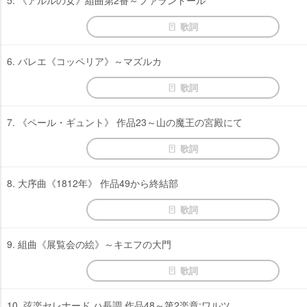
5. 《アルルの女》組曲第2番～ファランドール
歌詞
6. バレエ《コッペリア》～マズルカ
歌詞
7. 《ペール・ギュント》 作品23～山の魔王の宮殿にて
歌詞
8. 大序曲《1812年》 作品49から終結部
歌詞
9. 組曲《展覧会の絵》～キエフの大門
歌詞
10. 弦楽セレナード ハ長調 作品48～第2楽章:ワルツ