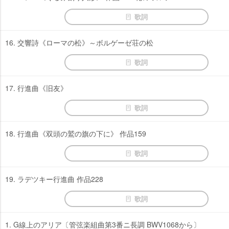
歌詞
16. 交響詩《ローマの松》～ボルゲーゼ荘の松
歌詞
17. 行進曲《旧友》
歌詞
18. 行進曲《双頭の鷲の旗の下に》 作品159
歌詞
19. ラデツキー行進曲 作品228
歌詞
1. G線上のアリア〔管弦楽組曲第3番ニ長調 BWV1068から〕