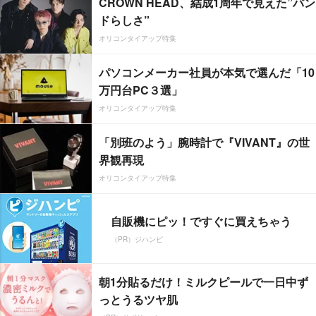
CROWN HEAD、結成1周年で見えた”バン
ドらしさ”
オリコンタイアップ特集
パソコンメーカー社員が本気で選んだ「10
万円台PC３選」
オリコンタイアップ特集
「別班のよう」腕時計で『VIVANT』の世
界観再現
オリコンタイアップ特集
自販機にピッ！ですぐに買えちゃう
（PR）ジハンピ
朝1分貼るだけ！ミルクピールで一日中ず
っとうるツヤ肌