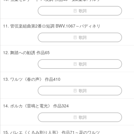
歌詞
11. 管弦楽組曲第2番ロ短調 BWV.1067～バディネリ
歌詞
12. 舞踏への勧誘 作品65
歌詞
13. ワルツ《春の声》 作品410
歌詞
14. ポルカ《雷鳴と電光》 作品324
歌詞
15. バレエ《くるみ割り人形》 作品71～花のワルツ