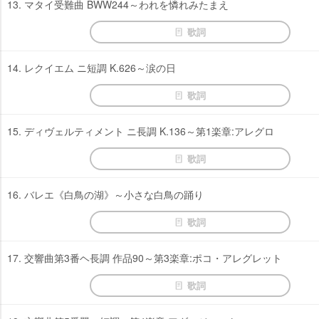
13. マタイ受難曲 BWW244～われを憐れみたまえ
歌詞
14. レクイエム ニ短調 K.626～涙の日
歌詞
15. ディヴェルティメント ニ長調 K.136～第1楽章:アレグロ
歌詞
16. バレエ《白鳥の湖》～小さな白鳥の踊り
歌詞
17. 交響曲第3番ヘ長調 作品90～第3楽章:ポコ・アレグレット
歌詞