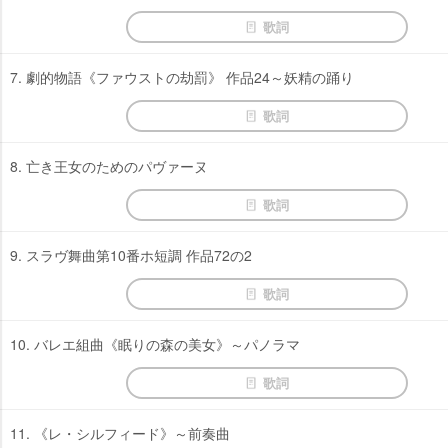
歌詞
7. 劇的物語《ファウストの劫罰》 作品24～妖精の踊り
歌詞
8. 亡き王女のためのパヴァーヌ
歌詞
9. スラヴ舞曲第10番ホ短調 作品72の2
歌詞
10. バレエ組曲《眠りの森の美女》～パノラマ
歌詞
11. 《レ・シルフィード》～前奏曲