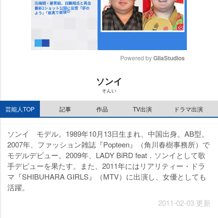
Powered by 
GliaStudios
M
ソンイ
u
そんい
t
e
芸能人TOP
記事
作品
TV出演
ドラマ出演
ソンイ モデル。1989年10月13日生まれ、中国出身。AB型。
2007年、ファッション雑誌『Popteen』（角川春樹事務所）で
モデルデビュー。2009年、LADY BiRD feat．ソンイとして歌
手デビューを果たす。また、2011年にはリアリティー・ドラ
マ『SHIBUHARA GIRLS』（MTV）に出演し、女優としても
活躍。
2011-02-03 更新