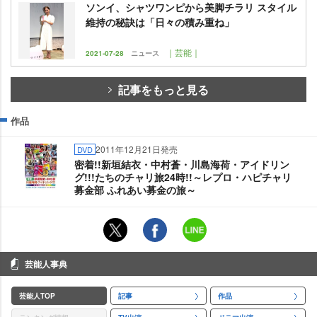
ソンイ、シャツワンピから美脚チラリ スタイル
維持の秘訣は「日々の積み重ね」
｜芸能｜
2021-07-28
ニュース
記事をもっと見る
作品
2011年12月21日発売
DVD
密着!!新垣結衣・中村蒼・川島海荷・アイドリン
グ!!!たちのチャリ旅24時!!～レプロ・ハピチャリ
募金部 ふれあい募金の旅～
芸能人事典
芸能人TOP
記事
作品