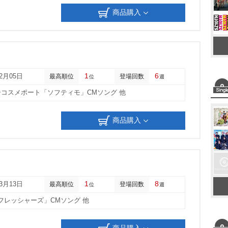
商品購入
1
6
02月05日
最高順位
登場回数
位
週
コスメポート「ソフティモ」CMソング 他
商品購入
1
8
03月13日
最高順位
登場回数
位
週
「フレッシャーズ」CMソング 他
商品購入