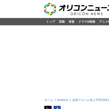
トップ
芸能
音楽
ドラマ&映画
アニメ
ホーム
timelesz
合算アルバム売上TOP10作