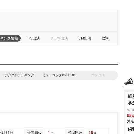
キング情報
TV出演
ドラマ出演
CM出演
歌詞
デジタルランキング
ミュージックDVD･BD
エンタメ
細
学
WD
時給
派遣
歯
1
19
06月11日
最高順位
登場回数
位
週