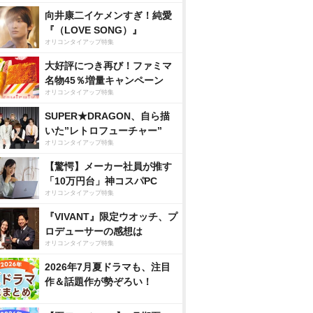
向井康二イケメンすぎ！純愛
『（LOVE SONG）』
オリコンタイアップ特集
大好評につき再び！ファミマ
名物45％増量キャンペーン
オリコンタイアップ特集
SUPER★DRAGON、自ら描
いた”レトロフューチャー”
オリコンタイアップ特集
【驚愕】メーカー社員が推す
「10万円台」神コスパPC
オリコンタイアップ特集
『VIVANT』限定ウオッチ、プ
ロデューサーの感想は
オリコンタイアップ特集
2026年7月夏ドラマも、注目
作＆話題作が勢ぞろい！