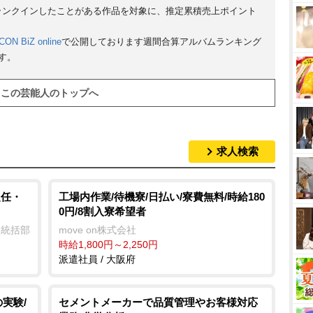
にランクインしたことがある作品を対象に、推定累積売上ポイント
CON BiZ online
で公開しております週間合算アルバムランキング
す。
この芸能人のトップへ
求人検索
赴任・
工場内作業/待機寮/日払い/寮費無料/時給180
0円/8割入寮希望者
業統括部
move on株式会社
時給1,800円～2,250円
派遣社員 / 大阪府
実験/
セメントメーカーで品質管理やお客様対応