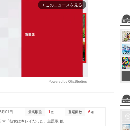
このニュースを見る
arrow_forward_ios
Powered by 
GliaStudios
M
u
1
6
06月01日
最高順位
登場回数
位
週
t
ラマ「彼女はキレイだった」主題歌 他
e