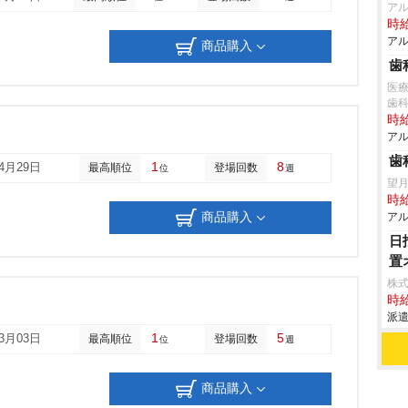
ア
時給
アル
商品購入
歯
医療
歯
時給
アル
歯
1
8
04月29日
最高順位
登場回数
位
週
望
時給
商品購入
アル
日
置
株
時給
派遣
1
5
03月03日
最高順位
登場回数
位
週
商品購入