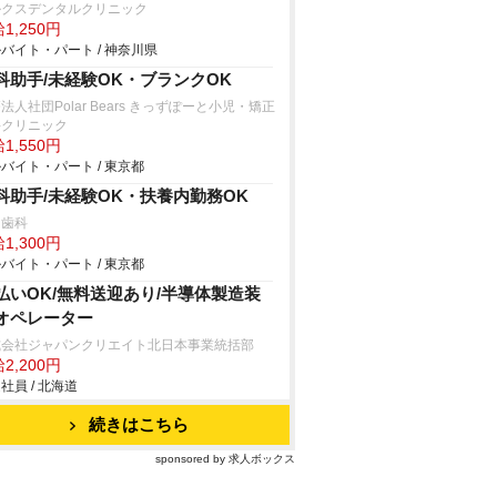
ルクスデンタルクリニック
1,250円
バイト・パート / 神奈川県
科助手/未経験OK・ブランクOK
法人社団Polar Bears きっずぽーと小児・矯正
科クリニック
1,550円
バイト・パート / 東京都
科助手/未経験OK・扶養内勤務OK
月歯科
1,300円
バイト・パート / 東京都
払いOK/無料送迎あり/半導体製造装
オペレーター
式会社ジャパンクリエイト北日本事業統括部
2,200円
社員 / 北海道
続きはこちら
sponsored by 求人ボックス