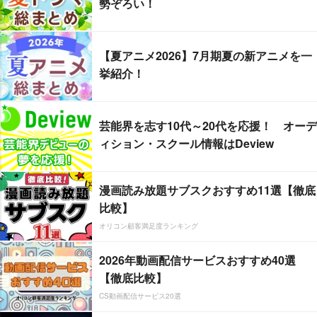
勢ぞろい！
【夏アニメ2026】7月期夏の新アニメを一
挙紹介！
芸能界を志す10代～20代を応援！ オーデ
ィション・スクール情報はDeview
漫画読み放題サブスクおすすめ11選【徹底
比較】
オリコン顧客満足度ランキング
2026年動画配信サービスおすすめ40選
【徹底比較】
CS動画配信サービス20選