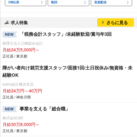
CM出演
歌詞
音楽配信
求人特集
さらに見る
「税務会計スタッフ」/未経験歓迎/賞与年3回
NEW
税理士法人江崎総合会計
月給24万5,000円～
正社員 / 東京都
障がい者向け就労支援スタッフ/面接1回/土日祝休み/無資格・未
経験OK
kotrio紹介横浜支店
月給24万円～40万円
正社員 / 神奈川県
事業を支える「総合職」
NEW
株式会社QIX
月給30万8,000円～
正社員 / 東京都