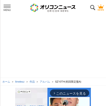
ホーム
timelesz
作品
アルバム
SZ10TH(初回限定盤A)
このニュースを見る
arrow_forward_ios