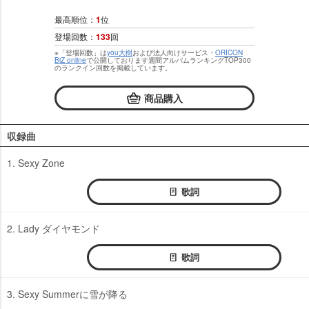
最高順位：
1
位
登場回数：
133
回
※「登場回数」は
you大樹
および法人向けサービス・
ORICON
BiZ online
で公開しております週間アルバムランキングTOP300
のランクイン回数を掲載しています。
商品購入
収録曲
1. Sexy Zone
歌詞
2. Lady ダイヤモンド
歌詞
3. Sexy Summerに雪が降る