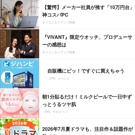
【驚愕】メーカー社員が推す「10万円台」
神コスパPC
オリコンタイアップ特集
『VIVANT』限定ウオッチ、プロデューサ
ーの感想は
オリコンタイアップ特集
自販機にピッ！ですぐに買えちゃう
（PR）ジハンピ
朝1分貼るだけ！ミルクピールで一日中ず
っとうるツヤ肌
（PR）サボリーノ
2026年7月夏ドラマも、注目作＆話題作が