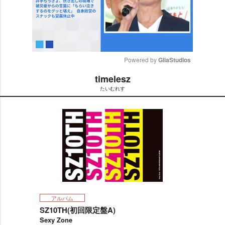
Powered by 
GliaStudios
timelesz
M
たいむれす
u
t
e
アルバム
SZ10TH(初回限定盤A)
Sexy Zone