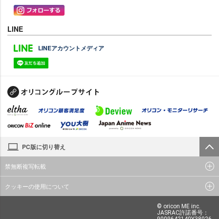
LINE
LINEアカウントメディア
PC版に切り替え
禁無断複写転載
クッキーの使用について
© oricon ME inc.
JASRAC許諾番号：
9009642140Y38026