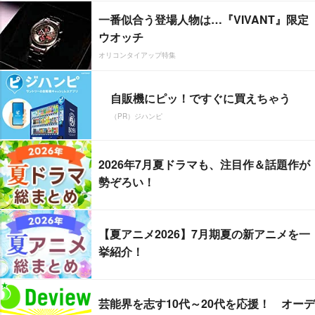
一番似合う登場人物は…『VIVANT』限定
ウオッチ
オリコンタイアップ特集
自販機にピッ！ですぐに買えちゃう
（PR）ジハンピ
2026年7月夏ドラマも、注目作＆話題作が
勢ぞろい！
【夏アニメ2026】7月期夏の新アニメを一
挙紹介！
芸能界を志す10代～20代を応援！ オーデ