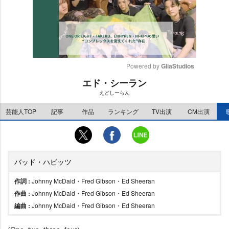
Powered by 
GliaStudios
エド・シーラン
M
えどしーらん
u
t
芸能人TOP
記事
作品
ランキング
TV出演
CM出演
e
バッド・ハビッツ
作詞 :
Johnny McDaid・Fred Gibson・Ed Sheeran
作曲 :
Johnny McDaid・Fred Gibson・Ed Sheeran
編曲 :
Johnny McDaid・Fred Gibson・Ed Sheeran