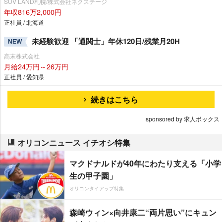
SUV LAND札幌/株式会社ネクステージ
年収816万2,000円
正社員 / 北海道
未経験歓迎 「通関士」年休120日/残業月20H
NEW
高末株式会社
月給24万円～26万円
正社員 / 愛知県
続きはこちら
sponsored by 求人ボックス
オリコンニュース イチオシ特集
マクドナルドが40年にわたり支える「小学
生の甲子園」
オリコンタイアップ特集
森崎ウィン×向井康二“両片思い”にキュン