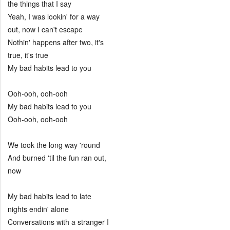
the things that I say
Yeah, I was lookin' for a way
out, now I can't escape
Nothin' happens after two, it's
true, it's true
My bad habits lead to you
Ooh-ooh, ooh-ooh
My bad habits lead to you
Ooh-ooh, ooh-ooh
We took the long way 'round
And burned 'til the fun ran out,
now
My bad habits lead to late
nights endin' alone
Conversations with a stranger I