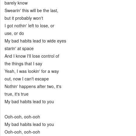
barely know
Swearin' this will be the last,
but it probably won't
I got nothin' left to lose, or
use, or do
My bad habits lead to wide eyes
starin' at space
And I know I'll lose control of
the things that I say
Yeah, I was lookin' for a way
out, now I can't escape
Nothin' happens after two, it's
true, it's true
My bad habits lead to you
Ooh-ooh, ooh-ooh
My bad habits lead to you
Ooh-ooh, ooh-ooh