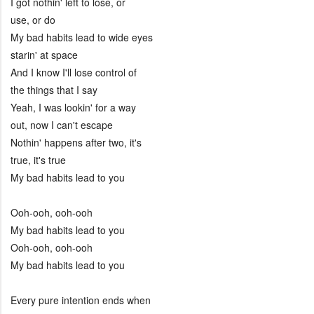
I got nothin' left to lose, or
use, or do
My bad habits lead to wide eyes
starin' at space
And I know I'll lose control of
the things that I say
Yeah, I was lookin' for a way
out, now I can't escape
Nothin' happens after two, it's
true, it's true
My bad habits lead to you
Ooh-ooh, ooh-ooh
My bad habits lead to you
Ooh-ooh, ooh-ooh
My bad habits lead to you
Every pure intention ends when