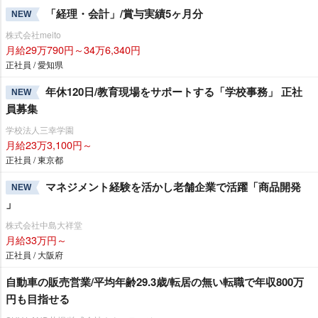
「経理・会計」/賞与実績5ヶ月分
NEW
株式会社meito
月給29万790円～34万6,340円
正社員 / 愛知県
年休120日/教育現場をサポートする「学校事務」 正社
NEW
員募集
学校法人三幸学園
月給23万3,100円～
正社員 / 東京都
マネジメント経験を活かし老舗企業で活躍「商品開発
NEW
」
株式会社中島大祥堂
月給33万円～
正社員 / 大阪府
自動車の販売営業/平均年齢29.3歳/転居の無い転職で年収800万
円も目指せる