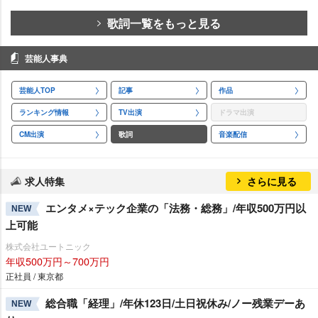
歌詞一覧をもっと見る
芸能人事典
芸能人TOP
記事
作品
ランキング情報
TV出演
ドラマ出演
CM出演
歌詞
音楽配信
求人特集
さらに見る
エンタメ×テック企業の「法務・総務」/年収500万円以
NEW
上可能
株式会社ユートニック
年収500万円～700万円
正社員 / 東京都
総合職「経理」/年休123日/土日祝休み/ノー残業デーあ
NEW