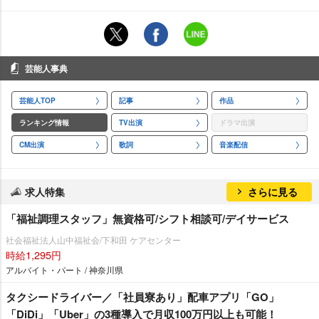
芸能人事典
芸能人TOP
記事
作品
ランキング情報
TV出演
ドラマ出演
CM出演
歌詞
音楽配信
求人特集
さらに見る
「福祉調理スタッフ」無資格可/シフト相談可/デイサービス
社会福祉法人山中福祉会/下和田 ケアセンター
時給1,295円
アルバイト・パート / 神奈川県
タクシードライバー／「社員寮あり」配車アプリ「GO」
「DiDi」「Uber」の3種導入で月収100万円以上も可能！