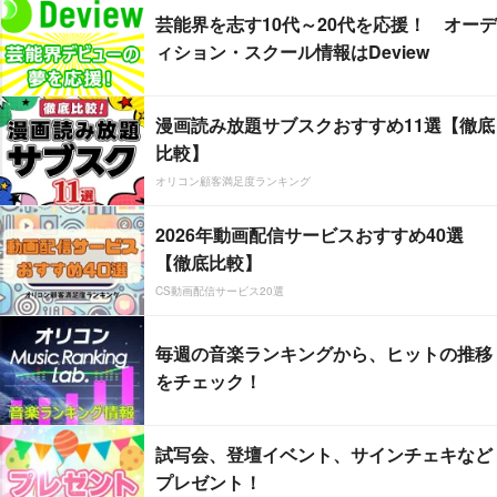
芸能界を志す10代～20代を応援！ オーデ
ィション・スクール情報はDeview
漫画読み放題サブスクおすすめ11選【徹底
比較】
オリコン顧客満足度ランキング
2026年動画配信サービスおすすめ40選
【徹底比較】
CS動画配信サービス20選
毎週の音楽ランキングから、ヒットの推移
をチェック！
試写会、登壇イベント、サインチェキなど
プレゼント！