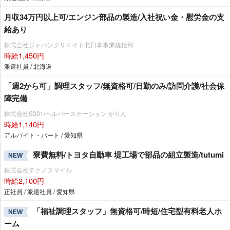
月収34万円以上可/エンジン部品の製造/入社祝い金・慰労金の支
給あり
株式会社ジャパンクリエイト北日本事業統括部
時給1,450円
派遣社員 / 北海道
「週2から可」調理スタッフ/無資格可/日勤のみ/訪問介護/社会保
障完備
株式会社S301/ヘルパーステーション かりん
時給1,140円
アルバイト・パート / 愛知県
寮費無料/トヨタ自動車 堤工場で部品の組立製造/tutumi
NEW
株式会社テクノスマイル
時給2,100円
正社員 / 派遣社員 / 愛知県
「福祉調理スタッフ」無資格可/時短/住宅型有料老人ホ
NEW
ーム