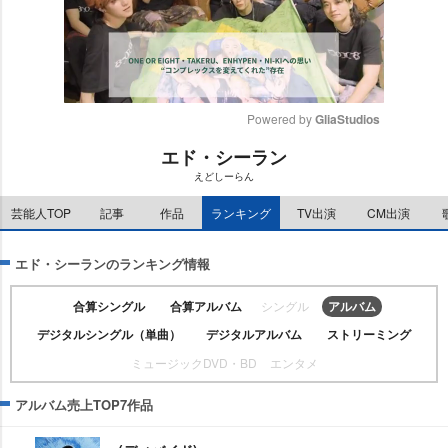
Powered by 
GliaStudios
エド・シーラン
M
えどしーらん
u
t
芸能人TOP
記事
作品
ランキング
TV出演
CM出演
e
エド・シーランのランキング情報
合算シングル
合算アルバム
シングル
アルバム
デジタルシングル（単曲）
デジタルアルバム
ストリーミング
ミュージックDVD・BD
エンタメ
アルバム売上TOP7作品