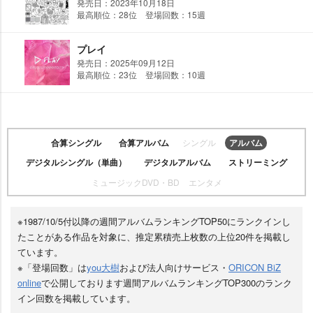
発売日：2023年10月18日
最高順位：28位 登場回数：15週
プレイ
発売日：2025年09月12日
最高順位：23位 登場回数：10週
合算シングル
合算アルバム
シングル
アルバム
デジタルシングル（単曲）
デジタルアルバム
ストリーミング
ミュージックDVD・BD
エンタメ
※1987/10/5付以降の週間アルバムランキングTOP50にランクインし
たことがある作品を対象に、推定累積売上枚数の上位20件を掲載し
ています。
※「登場回数」は
you大樹
および法人向けサービス・
ORICON BiZ
online
で公開しております週間アルバムランキングTOP300のランク
イン回数を掲載しています。