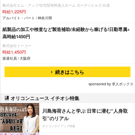
株式会社エム・アップ/住宅型有料老人ホーム ガーデンヒルズ 白楽
時給1,225円
アルバイト・パート / 神奈川県
紙製品の加工や検査など製造補助/未経験から稼げる!日勤専属×
高時給1450円
株式会社トーコー
時給1,450円
派遣社員 / 大阪府
続きはこちら
sponsored by 求人ボックス
オリコンニュース イチオシ特集
川島海荷さんと学ぶ 日常に潜む“人身取
引”のリアル
オリコンタイアップ特集