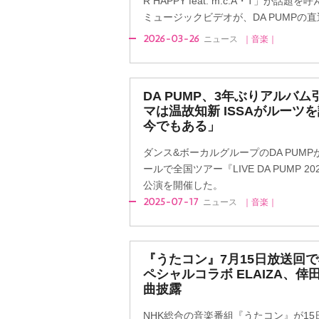
R HAPPY feat. m.c.A・T」が
ミュージックビデオが、DA PUMPの直
2026-03-26
ニュース
｜音楽｜
DA PUMP、3年ぶりアルバ
マは温故知新 ISSAがルーツ
今でもある」
ダンス&ボーカルグループのDA PUMP
ールで全国ツアー『LIVE DA PUMP 2025
公演を開催した。
2025-07-17
ニュース
｜音楽｜
『うたコン』7月15日放送回で松
ペシャルコラボ ELAIZA、
曲披露
NHK総合の音楽番組『うたコン』が15