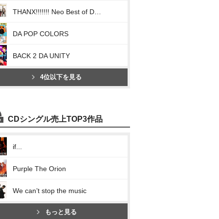
THANX!!!!!!! Neo Best of DA PUMP
DA POP COLORS
BACK 2 DA UNITY
4位以下を見る
CDシングル売上TOP3作品
if...
Purple The Orion
We can’t stop the music
もっと見る