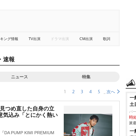
キング情報
TV出演
ドラマ出演
CM出演
歌詞
・速報
ニュース
特集
1
2
3
4
5
次へ
一
土
動で見つめ直した自身の立
パ
意気込み「とにかく熱い
時給
】
派遣
一
A PUMP KIMI PREMIUM