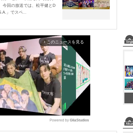
。今回の放送では、松平健とD
A.」でスペ...
このニュースを見る
arrow_forward_ios
Powered by 
GliaStudios