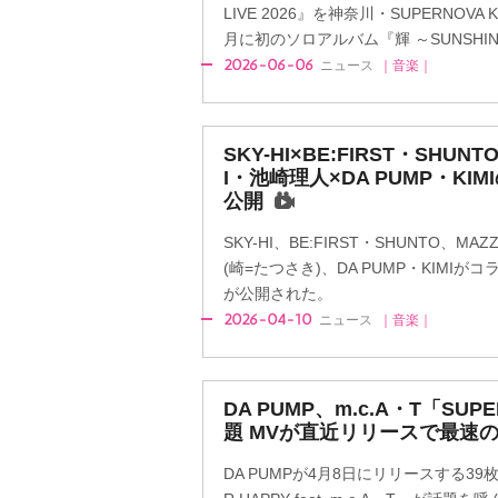
LIVE 2026』を神奈川・SUPERNOVA
月に初のソロアルバム『輝 ～SUNSHI
2026-06-06
ニュース
｜音楽｜
SKY-HI×BE:FIRST・SHUNT
I・池崎理人×DA PUMP・K
公開
SKY-HI、BE:FIRST・SHUNTO、MA
(崎=たつさき)、DA PUMP・KIMI
が公開された。
2026-04-10
ニュース
｜音楽｜
DA PUMP、m.c.A・T「SU
題 MVが直近リリースで最速の
DA PUMPが4月8日にリリースする39