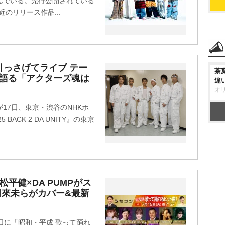
話題を呼んでいる。先行公開されている
近のリリース作品...
ム引っさげてライブ テー
茶
を語る「アクターズ魂は
違
オ
が17日、東京・渋谷のNHKホ
 BACK 2 DA UNITY』の東京
平健×DA PUMPがス
倖田來未らがカバー&最新
日に「昭和・平成 歌って踊れ