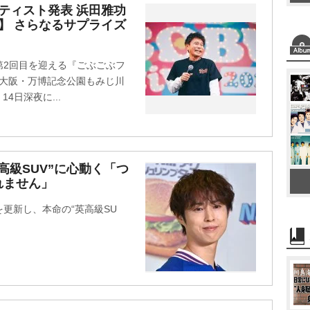
ティスト発表 浜田雅功
】 さらなるサプライズ
第2回目を迎える『ごぶごぶフ
日、大阪・万博記念公園もみじ川
4日深夜に...
英高級SUV”に心動く「つ
れません」
NSを更新し、本命の“英高級SU