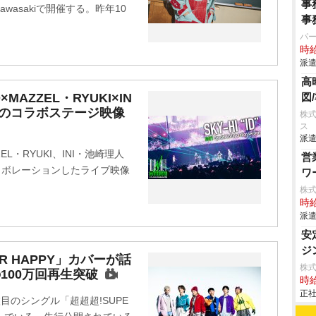
事
 Kawasakiで開催する。昨年10
事
N
パ
時給
派遣
高
O×MAZZEL・RYUKI×IN
図
IMIのコラボステージ映像
株
ス
派遣
ZZEL・RYUKI、INI・池崎理人
営
がコラボレーションしたライブ映像
ワ
株
時給
派遣
安
ジ
PER HAPPY」カバーが話
株
100万回再生突破
時給
正社
枚目のシングル「超超超!SUPE