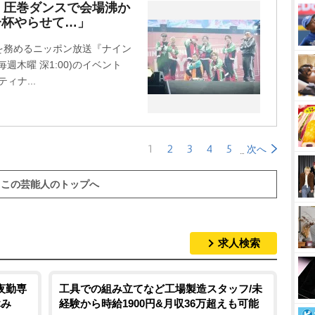
、圧巻ダンスで会場沸か
目一杯やらせて…」
を務めるニッポン放送『ナイン
週木曜 深1:00)のイベント
ィナ...
1
2
3
4
5
次へ
この芸能人のトップへ
求人検索
夜勤専
工具での組み立てなど工場製造スタッフ/未
休み
経験から時給1900円&月収36万超えも可能