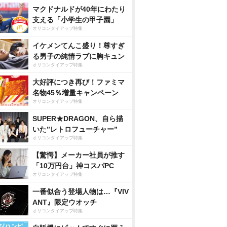
マクドナルドが40年にわたり
支える「小学生の甲子園」
オリコンタイアップ特集
イケメンてんこ盛り！尊すぎ
る男子の純情ラブに胸キュン
オリコンタイアップ特集
大好評につき再び！ファミマ
名物45％増量キャンペーン
オリコンタイアップ特集
SUPER★DRAGON、自ら描
いた”レトロフューチャー”
オリコンタイアップ特集
【驚愕】メーカー社員が推す
「10万円台」神コスパPC
オリコンタイアップ特集
一番似合う登場人物は…『VIV
ANT』限定ウオッチ
オリコンタイアップ特集