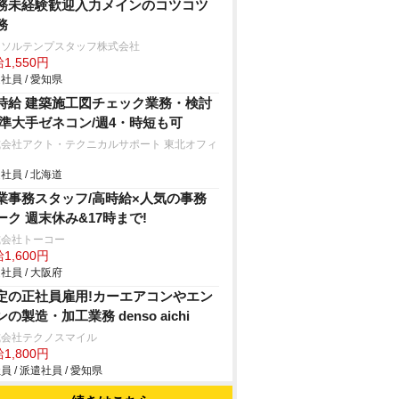
務未経験歓迎入力メインのコツコツ
務
ーソルテンプスタッフ株式会社
1,550円
社員 / 愛知県
時給 建築施工図チェック業務・検討
/準大手ゼネコン/週4・時短も可
式会社アクト・テクニカルサポート 東北オフィ
社員 / 北海道
業事務スタッフ/高時給×人気の事務
ーク 週末休み&17時まで!
式会社トーコー
1,600円
社員 / 大阪府
定の正社員雇用!カーエアコンやエン
ンの製造・加工業務 denso aichi
式会社テクノスマイル
1,800円
員 / 派遣社員 / 愛知県