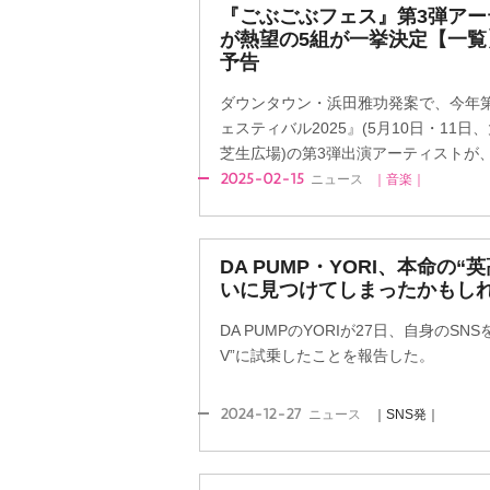
『ごぶごぶフェス』第3弾アー
が熱望の5組が一挙決定【一覧
予告
ダウンタウン・浜田雅功発案で、今年
ェスティバル2025』(5月10日・11
芝生広場)の第3弾出演アーティストが、1
2025-02-15
ニュース
｜音楽｜
DA PUMP・YORI、本命の“
いに見つけてしまったかもし
DA PUMPのYORIが27日、自身のS
V”に試乗したことを報告した。
2024-12-27
ニュース
｜SNS発｜