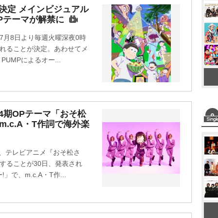
M
決定 メインビジュアル
OPテーマが解禁に
u
t
7月8日より毎週火曜深夜0時
e
されることが決定。あわせてメ
UMPによるオー...
第4期OPテーマ「おそ松
.c.A・T作詞で海外楽
が、テレビアニメ『おそ松さ
することが30日、発表され
、m.c.A・T作...