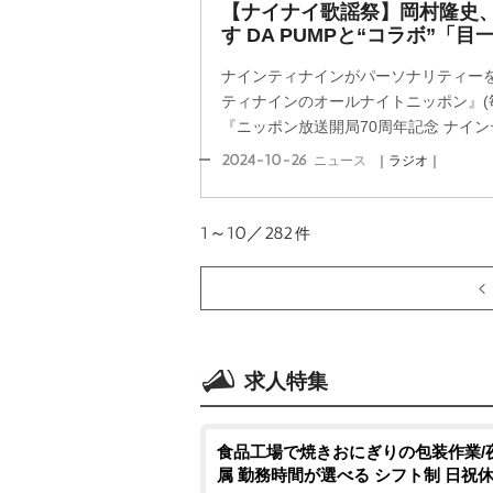
【ナイナイ歌謡祭】岡村隆史
す DA PUMPと“コラボ”「
ナインティナインがパーソナリティー
ティナインのオールナイトニッポン』(毎
『ニッポン放送開局70周年記念 ナインテ
2024-10-26
ニュース
｜ラジオ｜
1～10／282
件
求人特集
食品工場で焼きおにぎりの包装作業/
属 勤務時間が選べる シフト制 日祝