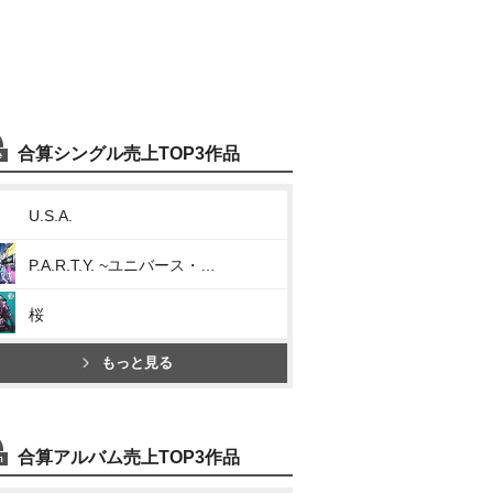
合算シングル売上TOP3作品
U.S.A.
P.A.R.T.Y. ~ユニバース・フェスティバル~
桜
もっと見る
合算アルバム売上TOP3作品